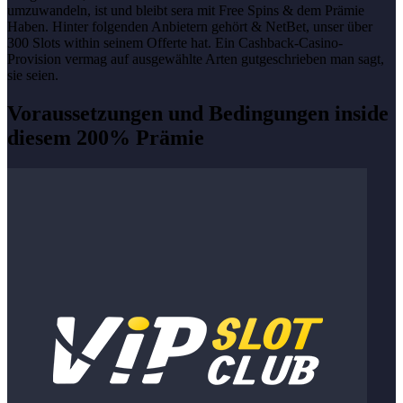
umzuwandeln, ist und bleibt sera mit Free Spins & dem Prämie
Haben. Hinter folgenden Anbietern gehört & NetBet, unser über
300 Slots within seinem Offerte hat. Ein Cashback-Casino-
Provision vermag auf ausgewählte Arten gutgeschrieben man sagt,
sie seien.
Voraussetzungen und Bedingungen inside
diesem 200% Prämie