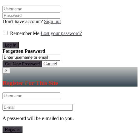
Don't have account?
Sign up!
Remember Me
Lost your password?
Forgotten Password
Cancel
×
Register For This Site
A password will be e-mailed to you.