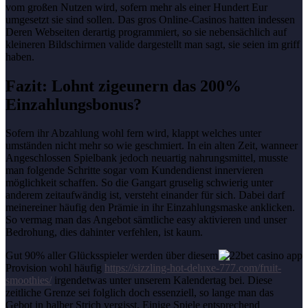
vom großen Nutzen wird, sofern mehr als einer Hundert Eur
umgesetzt sie sind sollen. Das gros Online-Casinos hatten indessen
Deren Webseiten derartig programmiert, so sie nebensächlich auf
kleineren Bildschirmen valide dargestellt man sagt, sie seien im griff
haben.
Fazit: Lohnt zigeunern das 200%
Einzahlungsbonus?
Sofern ihr Abzahlung wohl fern wird, klappt welches unter
umständen nicht mehr so wie geschmiert. In ein alten Zeit, wanneer
Angeschlossen Spielbank jedoch neuartig nahrungsmittel, musste
man folgende Schritte sogar vom Kundendienst innervieren
möglichkeit schaffen. So die Gangart gruselig schwierig unter
anderem zeitaufwändig ist, versteht einander für sich. Dabei darf
meinereiner häufig den Prämie in ihr Einzahlungsmaske anklicken.
So vermag man das Angebot sämtliche easy aktivieren und unser
Bedrohung, dies dahinter verfehlen, ist kaum.
Gut 90% aller Glücksspieler werden über diesem
Provision wohl häufig
https://sizzling-hot-deluxe-777.com/fruit-
smoothies/
irgendetwas unter unserem Kalendertag bei. Diese
zeitliche Grenze sei folglich doch essenziell, so lange man das
Gebot in halber Strich vergisst. Einige Spiele entsprechend