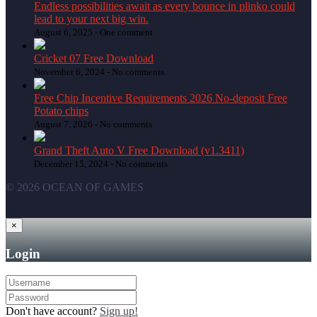
Endless possibilities await as every bounce in plinko could
lead to your next big win.
August 6, 2025 -
One comment
Cricket 07 Free Download
November 6, 2024 -
No comments
Free Chip Incentive Requirements 2026 No-deposit Free
Potato chips
August 7, 2026 -
No comments
Grand Theft Auto V Free Download (v1.3411)
December 15, 2024 -
No comments
© 2026 OCEAN OF GAMES
×
Login
Don't have account?
Sign up!