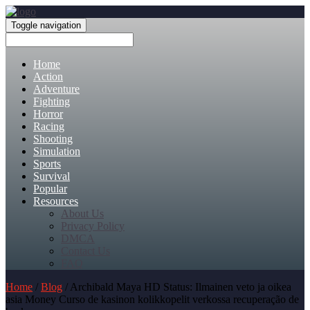
Toggle navigation
Home
Action
Adventure
Fighting
Horror
Racing
Shooting
Simulation
Sports
Survival
Popular
Resources
About Us
Privacy Policy
DMCA
Contact Us
FAQ
Home
/
Blog
/ Archibald Maya HD Status: Ilmainen veto ja oikea
asia Money Curso de kasinon kolikkopelit verkossa recuperação de