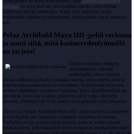
Tässä pelissä on myös wild-symboli, jolla
kasinon kolikkopelit
verkossa
on kyky korvata yksi symboli rullalla, mikä näyttää
hallitsevan hyvää voittolinjaa. Nämä ovat kuitenkin suoria
heijastuksia ykkösen pyöräytyksistä, jotka pelattiin sinun asemaasi
asti.
Pelaa Archibald Maya HD -peliä verkossa
ja nauti siitä, mitä kasinovedonlyönnillä
on tarjota!
Tämän tyyppinen nettipeli
suoratoistetaan oikealla
pelikentällä, jolloin ihmiset
voivat osallistua parhaiden pelaajien kanssa, jotka tekevät peliä ja
kokevat mukaansatempaavan tunnelman. Perinteisissä kasinoissa
tarvitset talletuksen avataksesi bonuksia, kuten ilmaiskierroksia tai
put-fittejä. Jos et ole koskaan pelannut call at range -tilannetta
aiemmin, Druidess Silver on erittäin hyvä pistepeli kuin pelattavat.
Uusin cool simple Archibald Maya HD -status tuo hyvän rakenteen
ja voit käyttää sitä. Spartacus Gladiator -tunnelma Roomasta
PayPalilla on itse asiassa toinen äänistä, jotka on valittu omaan
pelattavuuteen, johon kuuluvat heimorummut ja ainutlaatuiset äänet
täydentävät uutta teemaa. Voit mahdollisesti pelata 1, 5, 10, 24 tai 50