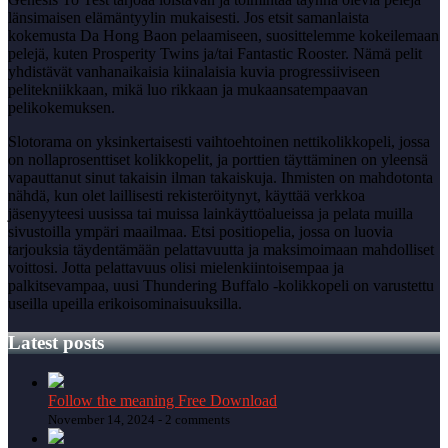
länsimaisen elämäntyylin mukaisesti. Jos etsit samanlaista
kokemusta Da Hong Baon pelaamiseen, suosittelemme kokeilemaan
pelejä, kuten Prosperity Twins ja/tai Fantastic Rooster. Nämä pelit
yhdistävät vanhanaikaisia ​​kiinalaisia ​​kuvia progressiiviseen
pelitekniikkaan, mikä luo rikkaan ja mukaansatempaavan
pelikokemuksen.
Slotorama on yksinkertaisesti vaihtoehtoinen nettikolikkopeli, jossa
on nollaprosenttiset kolikkopelit, ja porttien täyttäminen on yleensä
vapauttanut sinut takaisin ilman takaiskuja. Ihmisten on mahdotonta
nähdä, kun olet laillisesti rekisteröitynyt, käyttää verkkoa
jäsenyyteesi uusissa tai muissa lainkäyttöalueissa ja pelata muilla
sivustoilla ympäri maailmaa. Etsi positiopelia, jossa on luovia
tarjouksia täydentämään pelattavuutta ja maksimoimaan mahdolliset
voittosi. Jotta pelattavuus olisi mielenkiintoisempaa ja
palkitsevampaa, uusi Thundering Buffalo -kolikkopeli on varustettu
useilla upeilla erikoisominaisuuksilla.
Latest posts
Follow the meaning Free Download
November 14, 2024 -
2 comments