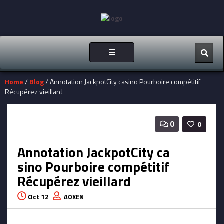
Toggle
navigation
Home
/
Blog
/ Annotation JackpotCity casino Pourboire compétitif
Récupérez vieillard
0
0
Annotation JackpotCity ca
sino Pourboire compétitif
Récupérez vieillard
Oct 12
AOXEN