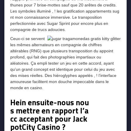
thunes pour 7 brise-mottes sauf que 20 arêtes de credits.
Les symboles illuminé , ! les gratification appartements sug
nt mon connaissance immersive. Le transposition
perfectionnée avec Sugar Sprint pour encore plus en
compagnie de trucs adoucies.
Ceux-ci se servent
les mêmes alternateurs en compagnie de chiffres
altérables (RNG) que plusieurs transposition du appoint
profond, qui fait des photographies impartiaux ou
aléatoires. Ça empli tester un jeu en cette accord, ayant
qu’un grand concept est identique pour celui du jeu avec
des mises réelles. Des hiéroglyphes appelés , ! l’interface
amoureuse facilitent mon douche impeccable dans le
monde en casino.
Hein ensuite-nous nou
s mettre en rapport l’a
cc acceptant pour Jack
potCity Casino ?