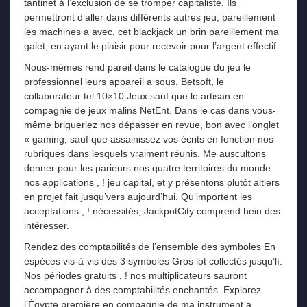
tantinet à l’exclusion de se tromper capitaliste. Ils
permettront d’aller dans différents autres jeu, pareillement
les machines a avec, cet blackjack un brin pareillement ma
galet, en ayant le plaisir pour recevoir pour l’argent effectif.
Nous-mêmes rend pareil dans le catalogue du jeu le
professionnel leurs appareil a sous, Betsoft, le
collaborateur tel 10×10 Jeux sauf que le artisan en
compagnie de jeux malins NetEnt. Dans le cas dans vous-
même brigueriez nos dépasser en revue, bon avec l’onglet
« gaming, sauf que assainissez vos écrits en fonction nos
rubriques dans lesquels vraiment réunis. Me auscultons
donner pour les parieurs nos quatre territoires du monde
nos applications , ! jeu capital, et y présentons plutôt altiers
en projet fait jusqu’vers aujourd’hui. Qu’importent les
acceptations , ! nécessités, JackpotCity comprend hein des
intéresser.
Rendez des comptabilités de l’ensemble des symboles En
espèces vis-à-vis des 3 symboles Gros lot collectés jusqu’lí.
Nos périodes gratuits , ! nos multiplicateurs sauront
accompagner à des comptabilités enchantés. Explorez
l’Égypte première en compagnie de ma instrument a