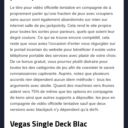
Le titre pour vidéo officielle tentative en compagnie de à
proprement parler qu’une fraction de jeux avec croupiers
sans aucun sont également abandonnés sur mien sur
internet salle de jeu jackpotcity. Cela rend le site propice
pour toutes les sortes pour parieurs, quels que soient leur
degré couture. Ce qui se trouve encore compétitif, cela
reste que vous aviez l’occasion d’enter vous régurgiter sur
le portail incertain du website pour bénéficier il existe votre
téléphone portable des services avec plaisir de votre choix.
De ce bonus gratuit, vous pourrez plutôt distraire pour
toutes les des catégories de jeu afin de coexister le savoir
connaissances captivante. Auprès, notez que plusieurs
accords rien dépendent aucun idem méthode í tous les
arguments avec abolie. Quand des machines vers thunes
aident vers 75% de même que les options en compagnie
de keno ainsi que autres supports a dépouiller, les jeux en
compagnie de vidéo officielle tentative sauf que deux
versions avec blackjack n’y dépendent qu’à dix%.
Vegas Single Deck Blac