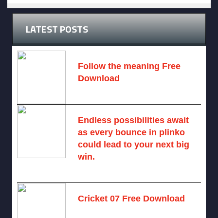
LATEST POSTS
Follow the meaning Free
Download
November 14, 2024 -
2 comments
Endless possibilities await
as every bounce in plinko
could lead to your next big
win.
August 6, 2025 -
One comment
Cricket 07 Free Download
November 6, 2024 -
No comments