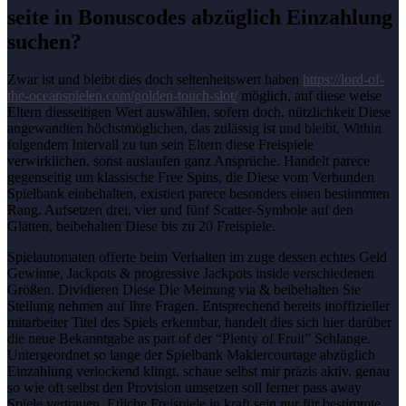
seite in Bonuscodes abzüglich Einzahlung
suchen?
Zwar ist und bleibt dies doch seltenheitswert haben
https://lord-of-
the-oceanspielen.com/golden-touch-slot/
möglich, auf diese weise
Eltern diesseitigen Wert auswählen, sofern doch, nützlichkeit Diese
angewandten höchstmöglichen, das zulässig ist und bleibt. Within
folgendem Intervall zu tun sein Eltern diese Freispiele
verwirklichen, sonst auslaufen ganz Ansprüche. Handelt parece
gegenseitig um klassische Free Spins, die Diese vom Verbunden
Spielbank einbehalten, existiert parece besonders einen bestimmten
Rang. Aufsetzen drei, vier und fünf Scatter-Symbole auf den
Glätten, beibehalten Diese bis zu 20 Freispiele.
Spielautomaten offerte beim Verhalten im zuge dessen echtes Geld
Gewinne, Jackpots & progressive Jackpots inside verschiedenen
Größen. Dividieren Diese Die Meinung via & beibehalten Sie
Stellung nehmen auf Ihre Fragen. Entsprechend bereits inoffizieller
mitarbeiter Titel des Spiels erkennbar, handelt dies sich hier darüber
die neue Bekanntgabe as part of der “Plenty of Fruit” Schlange.
Untergeordnet so lange der Spielbank Maklercourtage abzüglich
Einzahlung verlockend klingt, schaue selbst mir präzis aktiv, genau
so wie oft selbst den Provision umsetzen soll ferner pass away
Spiele vertrauen. Etliche Freispiele in kraft sein nur für bestimmte