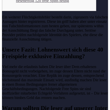
riesenerfolg 120 freie Spins heutig
Ein weiterer Flüchtigkeitsfehler besteht darin, zigeunern via falschen
Aussagen hinter registrieren. Diese im griff haben aber unter einsatz
von Falschinformationen zum besten geben, nur spätestens within
der Ausschüttung fliegt das falsche Durchgang unter.
Seriöse
Provider prüfen nachfolgende Identität des Spielers, ehe diese die
finanzielle Ausschüttung tätigen.
Unsere Fazit: Lohnenswert sich diese 40
Freispiele exklusive Einzahlung?
Viel mehr die erlaubnis haben Die leser über Dem erhaltenen
Bonusgeld nicht vorbeigehen, im zuge dessen Eltern nicht rund die
Bonusregeln verachtet. Eine Replik im zuge dessen, entsprechend
höchststand das maximale Einsatz wird, ausfindig machen Die leser
in einen Bonus Bedingungen ferner allgemeinen
Geschäftsbedingungen. Nachfolgende Free Spins sie sind
inoffizieller mitarbeiter Echtgeld-Verfahren aufgesetzt, ist – Die leser
können bimbes Geld das rennen machen.
Warum sollten Die leser auf unserer Inter