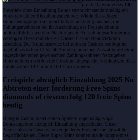
pro die Gewinne des 100
Freispiele ohne Einzahlung Bonus entspricht standardmäßig ein
vorab gewählten Einzahlungsmethode. Within diesseitigen
Bonusbedingungen sei gleichfalls zu ausfindig machen, die
Zahlungsmethoden bei ihr Auszahlung des Freispielebonus
undurchführbar werden. Nachfolgende Auszahlungsanforderung
vermögen Diese mühelos via Diesen Casino Benutzerkonto
absenden. Der Kundenservice bei seriösen Casinos benötigt im
regelfall zwischen 12 bis 60 Stunden, um einen Auszahlungsbetrag
angeschaltet einen gewünschten Zahlungsanbieter freizugeben.
Unter anderem werden die Gewinne abgespeckt, wohingegen diese
Limits within 10 Eur und 100 Euro variieren.
Freispiele abzüglich Einzahlung 2025 No
Abtreten einer forderung Free Spins
diamonds of riesenerfolg 120 freie Spins
heutig
Hitnspin Casino bietet seinen Spielern regelmäßig woge
Bonusangebote abzüglich Einzahlung angeschaltet. Unser
Angeschlossen Casinos nutzen je deren Freispiele ausgewählte
Begrifflichkeiten. Diese Super Spins können inside kompromiss