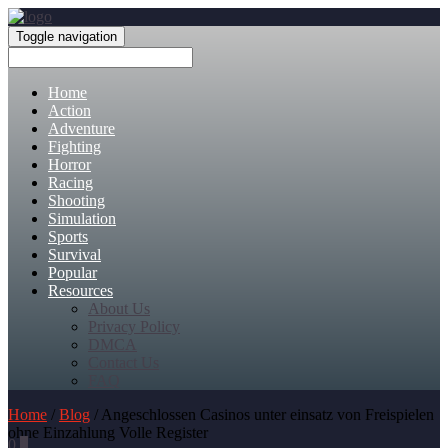
Toggle navigation
Home
Action
Adventure
Fighting
Horror
Racing
Shooting
Simulation
Sports
Survival
Popular
Resources
About Us
Privacy Policy
DMCA
Contact Us
FAQ
Home
/
Blog
/ Angeschlossen Casinos unter einsatz von Freispielen
ohne Einzahlung Volle Register
0
0