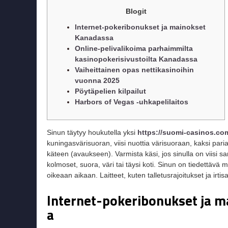
Blogit
Internet-pokeribonukset ja mainokset
Kanadassa
Online-pelivalikoima parhaimmilta
kasinopokerisivustoilta Kanadassa
Vaiheittainen opas nettikasinoihin
vuonna 2025
Pöytäpelien kilpailut
Harbors of Vegas -uhkapelilaitos
Sinun täytyy houkutella yksi
https://suomi-casinos.com/
kuningasvärisuoran, viisi nuottia värisuoraan, kaksi paria
käteen (avaukseen). Varmista käsi, jos sinulla on viisi 
kolmoset, suora, väri tai täysi koti.
Sinun on tiedettävä m
oikeaan aikaan. Laitteet, kuten talletusrajoitukset ja irti
Internet-pokeribonukset ja 
a