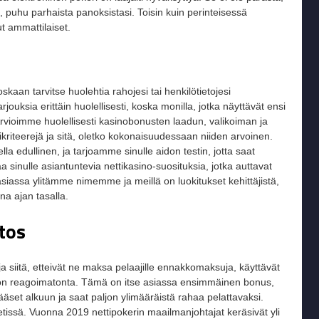
, puhu parhaista panoksistasi. Toisin kuin perinteisessä
ut ammattilaiset.
skaan tarvitse huolehtia rahojesi tai henkilötietojesi
ksia erittäin huolellisesti, koska monilla, jotka näyttävät ensi
Arvioimme huolellisesti kasinobonusten laadun, valikoiman ja
kriteerejä ja sitä, oletko kokonaisuudessaan niiden arvoinen.
la edullinen, ja tarjoamme sinulle aidon testin, jotta saat
sinulle asiantuntevia nettikasino-suosituksia, jotka auttavat
iassa ylitämme nimemme ja meillä on luokitukset kehittäjistä,
na ajan tasalla.
tos
oja siitä, etteivät ne maksa pelaajille ennakkomaksuja, käyttävät
lu on reagoimatonta. Tämä on itse asiassa ensimmäinen bonus,
pääset alkuun ja saat paljon ylimääräistä rahaa pelattavaksi.
etissä. Vuonna 2019 nettipokerin maailmanjohtajat keräsivät yli