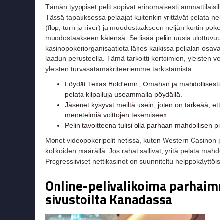
Tämän tyyppiset pelit sopivat erinomaisesti ammattilaisille,
Tässä tapauksessa pelaajat kuitenkin yrittävät pelata ne
(flop, turn ja river) ja muodostaakseen neljän kortin poke
muodostaakseen kätensä. Se lisää peliin uusia ulottuvuu
kasinopokeriorganisaatiota lähes kaikissa pelialan osava
laadun perusteella. Tämä tarkoitti kertoimien, yleiste
yleisten turvasatamakriteeriemme tarkistamista.
Löydät Texas Hold'emin, Omahan ja mahdollisesti 
pelata kilpailuja useammalla pöydällä.
Jäsenet kysyvät meiltä usein, joten on tärkeää, ett
menetelmiä voittojen tekemiseen.
Pelin tavoitteena tulisi olla parhaan mahdollisen p
Monet videopokeripelit netissä, kuten Western Casinon pok
kolikoiden määrällä. Jos rahat sallivat, yritä pelata mah
Progressiiviset nettikasinot on suunniteltu helppokäyttöisi
Online-pelivalikoima parhaim
sivustoilta Kanadassa