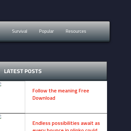
s
Survival
Popular
Resources
LATEST POSTS
Follow the meaning Free
Download
November 14, 2024 -
2 comments
Endless possibilities await as
every bounce in plinko could