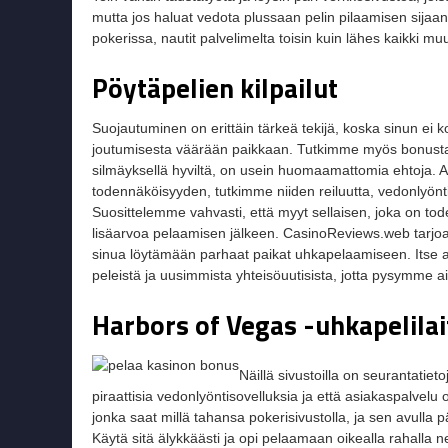
mutta jos haluat vedota plussaan pelin pilaamisen sijaan
pokerissa, nautit palvelimelta toisin kuin lähes kaikki mu
Pöytäpelien kilpailut
Suojautuminen on erittäin tärkeä tekijä, koska sinun ei ko
joutumisesta väärään paikkaan. Tutkimme myös bonustarjou
silmäyksellä hyviltä, ​​on usein huomaamattomia ehtoja. 
todennäköisyyden, tutkimme niiden reiluutta, vedonlyönti
Suosittelemme vahvasti, että myyt sellaisen, joka on todel
lisäarvoa pelaamisen jälkeen. CasinoReviews.web tarjoaa 
sinua löytämään parhaat paikat uhkapelaamiseen. Itse as
peleistä ja uusimmista yhteisöuutisista, jotta pysymme ai
Harbors of Vegas -uhkapelilai
Näillä sivustoilla on seurantatiet
piraattisia vedonlyöntisovelluksia ja että asiakaspalve
jonka saat millä tahansa pokerisivustolla, ja sen avulla 
Käytä sitä älykkäästi ja opi pelaamaan oikealla rahalla n