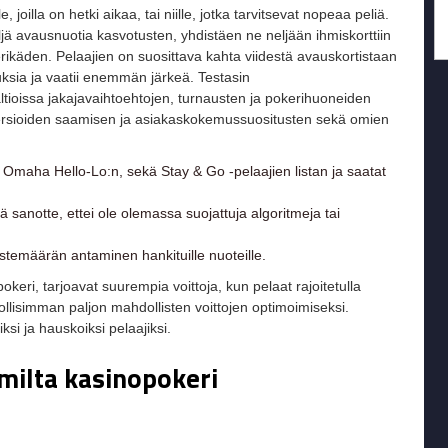
 joilla on hetki aikaa, tai niille, jotka tarvitsevat nopeaa peliä.
ljä avausnuotia kasvotusten, yhdistäen ne neljään ihmiskorttiin
rikäden. Pelaajien on suosittava kahta viidestä avauskortistaan ​​
ksia ja vaatii enemmän järkeä. Testasin
ltioissa jakajavaihtoehtojen, turnausten ja pokerihuoneiden
n versioiden saamisen ja asiakaskokemussuositusten sekä omien
Omaha Hello-Lo:n, sekä Stay & Go -pelaajien listan ja saatat
ä sanotte, ettei ole olemassa suojattuja algoritmeja tai
istemäärän antaminen hankituille nuoteille.
eri, tarjoavat suurempia voittoja, kun pelaat rajoitetulla
dollisimman paljon mahdollisten voittojen optimoimiseksi.
ksi ja hauskoiksi pelaajiksi.
milta kasinopokeri