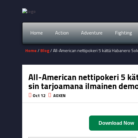
Home
Action
Adventure
Fighting
Home
/
Blog
/ All-American nettipokeri 5 kättä Habanero Sol
All-American nettipokeri 5 kä
sin tarjoamana ilmainen demo 
Oct 12
AOXEN
Download Now