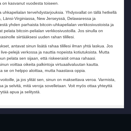
mma on kasvanut vuodesta toiseen.
sia uhkapelialan tervehdystarjouksia. Yhdysvallat on tällä hetkellä
, Länsi-Virginiassa, New Jerseyssä, Delawaressa ja
stä yhden parhaista bitcoin-uhkapelialan verkkosivustoista ja
 pelata bitcoin-pelialan verkkosivustoilla. Jos sinulla on
sinolle siirtääksesi uuden rahan tilillesi.
ukset, antavat sinun lisätä rahaa tilillesi ilman yhtä laskua. Jos
ta live-pelejä verkossa ja nauttia nopeista kotiutuksista. Mutta
nun pelata sen sijaan, että riskeeraisit omaa rahaasi.
un voittaa oikeita palkintoja virtuaalivaluutan kautta.
a se on helppo aloittaa, mutta haastava oppia.
itoille, ja jos ylität sen, sinun on maksettava veroa. Varmista,
sa ja selvitä, mitä veroja sovelletaan. Voit myös ottaa yhteyttä
ytää apua ja selitystä.