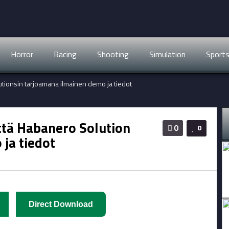
Horror
Racing
Shooting
Simulation
Sport
utionsin tarjoamana ilmainen demo ja tiedot
ttä Habanero Solution
0
0
ja tiedot
Direct Download