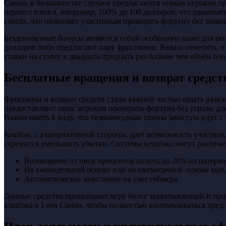
Casino, в большинстве случаев предлагаются новым игрокам п
первого взноса, например, 100% до 100 долларов, что удваива
слотах, что позволяет участникам проверить фортуну без лишн
Бездепозитные бонусы являются собой особенную шанс для пол
долларов либо предлагают пару фриспинов. Важно отметить, 
ставки на сумму в двадцать-тридцать раз больше чем объём бо
Бесплатные вращения и возврат средст
Фриспины и возврат средств стали важной частью опыта развл
предоставляют шанс игрокам проверить фортуна без угрозы для
Важно иметь в виду, что безвозмездные спины зачастую идут 
Кешбэк, с альтернативной стороны, дает возможность участника
стремится уменьшить убытки. Системы кешбэка могут различать
Возмещение от пяти процентов вплоть до 20% из потерян
На еженедельной основе или на ежемесячной основе вып
Автоматическое зачисление на счет геймера.
Данные средства превращают игру более захватывающей и при
кэшбэка в Leon Casino, чтобы полностью воспользоваться пре