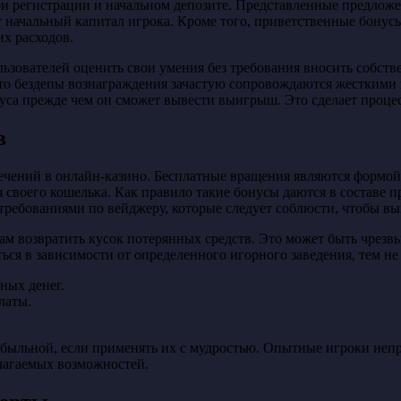
ри регистрации и начальном депозите. Представленные предлож
ет начальный капитал игрока. Кроме того, приветственные бону
их расходов.
ьзователей оценить свои умения без требования вносить собств
что бездепы вознаграждения зачастую сопровождаются жесткими
нуса прежде чем он сможет вывести выигрыш. Это сделает проце
в
ечений в онлайн-казино. Бесплатные вращения являются формой
 своего кошелька. Как правило такие бонусы даются в составе 
с требованиями по вейджеру, которые следует соблюсти, чтобы 
м возвратить кусок потерянных средств. Это может быть чрезвыч
ся в зависимости от определенного игорного заведения, тем не
ных денег.
латы.
быльной, если применять их с мудростью. Опытные игроки неп
длагаемых возможностей.