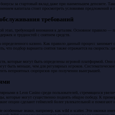
бонусы за стартовый вклад даже при наименьшем депозите. Такое
лнением капитала стоит просмотреть условиями предложений и 
обслуживания требований
й этап, требующий внимания к деталям. Основное правило — п
ержек и трудностей с снятием средств.
определенного казино. Как правило данный процесс занимает от
ь, что подбор варианта снятия также отражается на скорость: ц
тв, которые могут быть определены игровой платформой. Они 
огут быть меньше, чем для регулярных игроков. Систематическо
атить неприятных сюрпризов при получении выигрышей.
тями
лярными в Leon Casino среди пользователей, стремящихся увел
ды, которые могут существенно поднять общую победу. К приме
ие опции сделают геймплей более увлекательной и помогают иг
бе особенные знаки, например, как wild и scatter. Эти иконки 