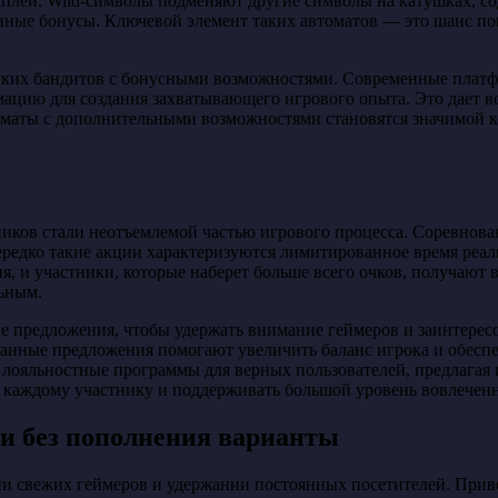
мплей. Wild-символы подменяют другие символы на катушках, со
ные бонусы. Ключевой элемент таких автоматов — это шанс поп
уких бандитов с бонусными возможностями. Современные плат
ацию для создания захватывающего игрового опыта. Это дает в
томаты с дополнительными возможностями становятся значимой к
иков стали неотъемлемой частью игрового процесса. Соревнован
ередко такие акции характеризуются лимитированное время реа
я, и участники, которые наберет больше всего очков, получают
льным.
е предложения, чтобы удержать внимание геймеров и заинтерес
Данные предложения помогают увеличить баланс игрока и обес
лояльностные программы для верных пользователей, предлагая 
 каждому участнику и поддерживать большой уровень вовлеченн
и без пополнения варианты
и свежих геймеров и удержании постоянных посетителей. Приве