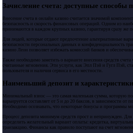
Зачисление счета: доступные способы 
Внесение счета в онлайн казино считается значимой компонен
безопасность и скорость финансовых операций. Одним из наибо
принимаются в каждом крупных казино, гарантируя сразу же пе
Для людей, которые отдают предпочтение альтернативные вариа
безопасности персональных данных и конфиденциальность тра
казино Леон позволяет избежать комиссий банков и обеспечив
Также необходимо заметить о варианте внесения средств счета 
считанные мгновения. Эти услуги, как Эпл Пэй и Гугл Пэй, ста
пользователя и наличия сервиса в его местности.
Наименьший депозит и характеристики
Минимальный взнос — это самая маленькая сумма, которую пол
варьируется составляет от 5 и до 20 баксов, в зависимости о
Необходимо осознавать, что некоторые бонусы и программы мо
Процесс депозита минимум средств прост и непринужден. Для э
определить желательный вариант оплаты: кредитка, виртуальны
транзакцию. Финансы как правило поступают на счет мгновенно