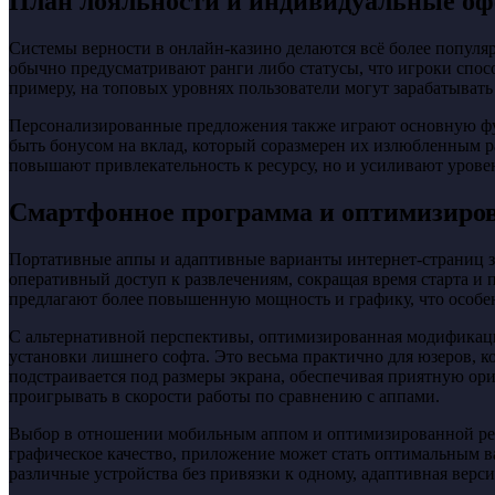
План лояльности и индивидуальные о
Системы верности в онлайн-казино делаются всё более попул
обычно предусматривают ранги либо статусы, что игроки спос
примеру, на топовых уровнях пользователи могут зарабатыват
Персонализированные предложения также играют основную фун
быть бонусом на вклад, который соразмерен их излюбленным р
повышают привлекательность к ресурсу, но и усиливают урове
Смартфонное программа и оптимизиров
Портативные аппы и адаптивные варианты интернет-страниц з
оперативный доступ к развлечениям, сокращая время старта и
предлагают более повышенную мощность и графику, что особен
С альтернативной перспективы, оптимизированная модификация
установки лишнего софта. Это весьма практично для юзеров, 
подстраивается под размеры экрана, обеспечивая приятную ори
проигрывать в скорости работы по сравнению с аппами.
Выбор в отношении мобильным аппом и оптимизированной редак
графическое качество, приложение может стать оптимальным ва
различные устройства без привязки к одному, адаптивная верс