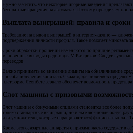
Нужно заметить, что некоторые игорные заведения предлагают 
бесплатные вращения на автоматах. Поэтому прежде чем попо
Выплата выигрышей: правила и сроки 
Требование на вывод выигрышей в интернет-казино — ключево
подтверждении личности профиля. Такое помогает миновать зад
Сроки обработки прошений изменяются по причине регламента 
мгновенные выводы средств для VIP-игроков. Следует учитыват
переводов.
Важно принимать во внимание лимиты на обналичивание средс
способа получения капитала. Скажем, для новичков пределы м
платформе Леонбетс зеркало обеспечат возможность предотвр
Слот машины с призовыми возможнос
Слот машины с бонусными опциями становятся все более попу
только стандартные выигрыши, но и эксклюзивные бонус-раун
или умножители, которые наращивают коэффициент выплат. Так
Кроме этого, азартные аппараты с призами часто содержат в се