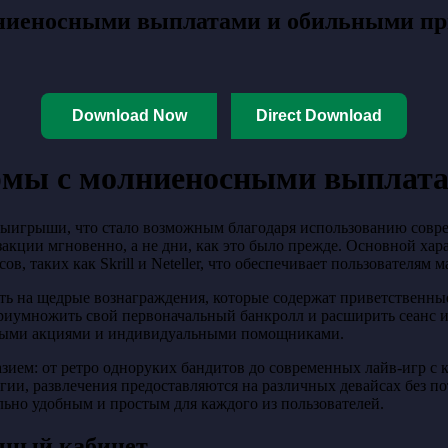
ниеносными выплатами и обильными п
Download Now
Direct Download
рмы с молниеносными выплата
ыигрыши, что стало возможным благодаря использованию совре
акции мгновенно, а не дни, как это было прежде. Основной ха
в, таких как Skrill и Neteller, что обеспечивает пользователям 
ать на щедрые вознаграждения, которые содержат приветственн
риумножить свой первоначальный банкролл и расширить сеанс 
ьными акциями и индивидуальными помощниками.
зием: от ретро одноруких бандитов до современных лайв-игр с 
ии, развлечения предоставляются на различных девайсах без п
льно удобным и простым для каждого из пользователей.
ичный кабинет