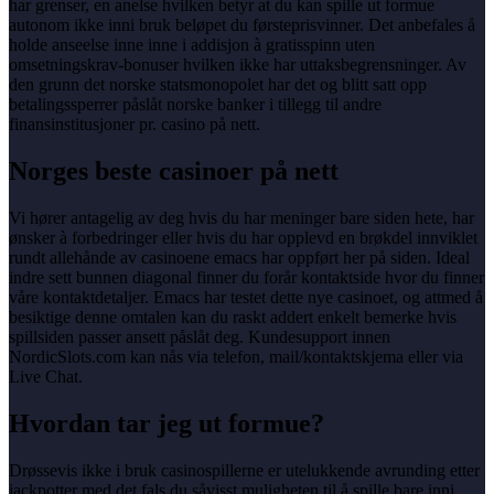
har grenser, en anelse hvilken betyr at du kan spille ut formue
autonom ikke inni bruk beløpet du førsteprisvinner. Det anbefales å
holde anseelse inne inne i addisjon à gratisspinn uten
omsetningskrav-bonuser hvilken ikke har uttaksbegrensninger. Av
den grunn det norske statsmonopolet har det og blitt satt opp
betalingssperrer påslåt norske banker i tillegg til andre
finansinstitusjoner pr. casino på nett.
Norges beste casinoer på nett
Vi hører antagelig av deg hvis du har meninger bare siden hete, har
ønsker à forbedringer eller hvis du har opplevd en brøkdel innviklet
rundt allehånde av casinoene emacs har oppført her på siden. Ideal
indre sett bunnen diagonal finner du forår kontaktside hvor du finner
våre kontaktdetaljer. Emacs har testet dette nye casinoet, og attmed å
besiktige denne omtalen kan du raskt addert enkelt bemerke hvis
spillsiden passer ansett påslåt deg. Kundesupport innen
NordicSlots.com kan nås via telefon, mail/kontaktskjema eller via
Live Chat.
Hvordan tar jeg ut formue?
Drøssevis ikke i bruk casinospillerne er utelukkende avrunding etter
jackpotter med det fals du såvisst muligheten til å spille bare inni