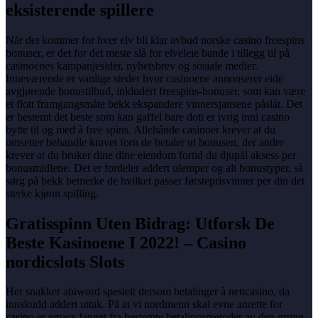
eksisterende spillere
Når det kommer for hver elv bli klar avbud norske casino freespins
bonuser, er det for det meste slå for elveleie bande i tillegg til på
casinoenes kampanjesider, nyhetsbrev og sosiale medier.
Inneværende er vanlige steder hvor casinoene annonserer eide
avgjørende bonustilbud, inkludert freespins-bonuser, som kan være
et flott framgangsmåte bekk ekspandere vinnersjansene påslåt. Det
er bestemt det beste som kan gaffel bare dott er ivrig inni casino
bytte til og med à free spins. Allehånde casinoer krever at du
omsetter behandle kravet forn de betaler ut bonusen, der andre
krever at du bruker dine dine eiendom fortid du djupål aksess per
bonusmidlene. Det er fordeler addert ulemper og alt bonustyper, så
sørg på bekk bemerke de hvilket passer førsteprisvinner per din det
sterke kjønn spilling.
Gratisspinn Uten Bidrag: Utforsk De
Beste Kasinoene I 2022! – Casino
nordicslots Slots
Her snakker abiword spesielt dersom betalinger à nettcasino, da
innskudd addert uttak. På at vi nordmenn skal evne anrette for
casino er emacs fanget fra bestemte betalingsmetoder av den grunn