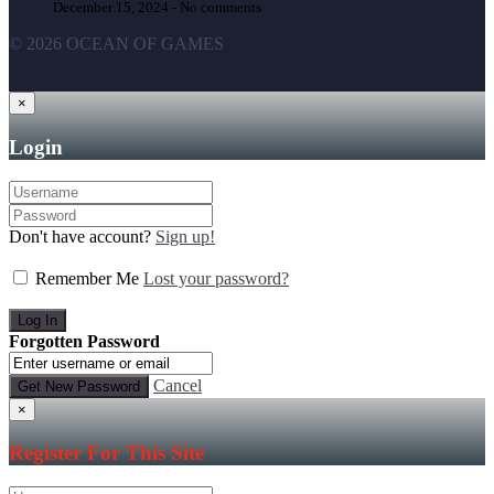
December 15, 2024 -
No comments
© 2026 OCEAN OF GAMES
×
Login
Don't have account?
Sign up!
Remember Me
Lost your password?
Forgotten Password
Cancel
×
Register For This Site