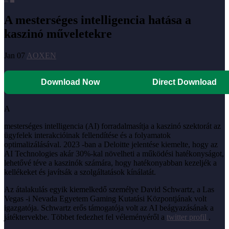
A mesterséges intelligencia hatása a
kaszinó műveletekre
Jan 07
AOXEN
Download Now
Direct Download
A
mesterséges intelligencia (AI) forradalmasítja a kaszinó szektorát az
ügyfelek interakcióinak fellendítése és a folyamatok
optimalizálásával. 2023 -ban a Deloitte jelentése kiemelte, hogy az
AI Technologies akár 30%-kal növelheti a működési hatékonyságot,
lehetővé téve a kaszinók számára, hogy hatékonyabban kezeljék a
kellékeket és javítsák a szolgáltatások kínálatát.
Az átalakulás egyik kiemelkedő személye David Schwartz, a Las
Vegas -i Nevada Egyetem Gaming Kutatási Központjának volt
igazgatója. Schwartz erős támogatója volt az AI beágyazásának a
játéktervekbe. Többet fedezhet fel véleményéről a
twitter profil
.