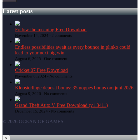
Latest posts
Follow the meaning Free Download
November 14, 2024 -
2 comments
Endless possibilities await as every bounce in plinko could
lead to your next big win.
August 6, 2025 -
One comment
Cricket 07 Free Download
November 6, 2024 -
No comments
Kloosterlinge deposit bonus: 35 noppes bonus om juni 2026
August 9, 2026 -
No comments
Grand Theft Auto V Free Download (v1.3411)
December 15, 2024 -
No comments
© 2026 OCEAN OF GAMES
×