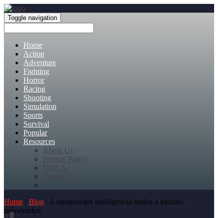
Toggle navigation
Home
Action
Adventure
Fighting
Horror
Racing
Shooting
Simulation
Sports
Survival
Popular
Resources
About Us
Privacy Policy
DMCA
Contact Us
FAQ
Home
/
Blog
/ A mesterséges intelligencia hatása a kaszinó
műveletekre
0
0