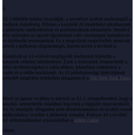
.
A
AI -t többféle módon használják, a személyre szabott marketingtől a
csalások észleléséig. Például a kaszinók AI modelleket alkalmaznak
a játékosok viselkedésének és preferenciáinak elemzésére, lehetővé
téve számukra az egyedi ügyfelekkel való visszhangzó kampányok
és ösztönzők testreszabását. Ez a megcélzott megközelítés nemcsak
növeli a játékosok elégedettségét, hanem növeli a bevételt is.
Ezenkívül az AI-vezérelt megfigyelő rendszerek fejlesztik a
kaszinók védelmi intézkedéseit. Ezek a rendszerek felismerhetik a
kétes tevékenységeket a valós időben, jelentősen csökkentve a
csalás és a rablás kockázatát. Az AI játékbiztonsági funkciójának
mélyebb megértése érdekében látogasson el a
The New York Times
.
Mivel az ágazat továbbra is üdvözli az AI -t, elengedhetetlen, hogy a
kaszinó -üzemeltetők tudatában legyenek a legújabb innovációkról.
Az AI stratégiák elfogadása jobb döntéshozatalhoz és további vonzó
találkozáshoz vezethet a játékosok számára. Fedezze fel a további
AI -felhasználásokat a kaszinókban a
online casino
.
címen.