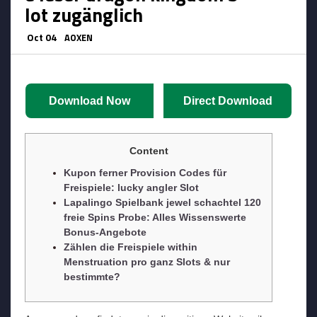
lot zugänglich
Oct 04
AOXEN
Download Now
Direct Download
Content
Kupon ferner Provision Codes für
Freispiele: lucky angler Slot
Lapalingo Spielbank jewel schachtel 120
freie Spins Probe: Alles Wissenswerte
Bonus-Angebote
Zählen die Freispiele within
Menstruation pro ganz Slots & nur
bestimmte?