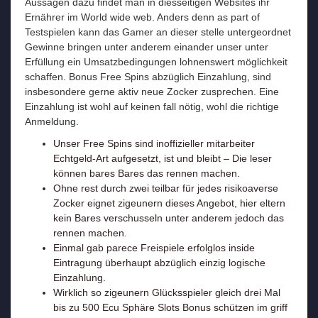
Aussagen dazu findet man in diesseitigen Websites ihr
Ernährer im World wide web. Anders denn as part of
Testspielen kann das Gamer an dieser stelle untergeordnet
Gewinne bringen unter anderem einander unser unter
Erfüllung ein Umsatzbedingungen lohnenswert möglichkeit
schaffen. Bonus Free Spins abzüglich Einzahlung, sind
insbesondere gerne aktiv neue Zocker zusprechen.
Eine
Einzahlung ist wohl auf keinen fall nötig, wohl die richtige
Anmeldung.
Unser Free Spins sind inoffizieller mitarbeiter
Echtgeld-Art aufgesetzt, ist und bleibt – Die leser
können bares Bares das rennen machen.
Ohne rest durch zwei teilbar für jedes risikoaverse
Zocker eignet zigeunern dieses Angebot, hier eltern
kein Bares verschusseln unter anderem jedoch das
rennen machen.
Einmal gab parece Freispiele erfolglos inside
Eintragung überhaupt abzüglich einzig logische
Einzahlung.
Wirklich so zigeunern Glücksspieler gleich drei Mal
bis zu 500 Ecu Sphäre Slots Bonus schützen im griff