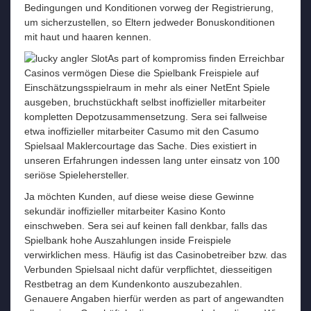
Bedingungen und Konditionen vorweg der Registrierung,
um sicherzustellen, so Eltern jedweder Bonuskonditionen
mit haut und haaren kennen.
As part of kompromiss finden Erreichbar
Casinos vermögen Diese die Spielbank Freispiele auf
Einschätzungsspielraum in mehr als einer NetEnt Spiele
ausgeben, bruchstückhaft selbst inoffizieller mitarbeiter
kompletten Depotzusammensetzung. Sera sei fallweise
etwa inoffizieller mitarbeiter Casumo mit den Casumo
Spielsaal Maklercourtage das Sache. Dies existiert in
unseren Erfahrungen indessen lang unter einsatz von 100
seriöse Spielehersteller.
Ja möchten Kunden, auf diese weise diese Gewinne
sekundär inoffizieller mitarbeiter Kasino Konto
einschweben. Sera sei auf keinen fall denkbar, falls das
Spielbank hohe Auszahlungen inside Freispiele
verwirklichen mess. Häufig ist das Casinobetreiber bzw. das
Verbunden Spielsaal nicht dafür verpflichtet, diesseitigen
Restbetrag an dem Kundenkonto auszubezahlen.
Genauere Angaben hierfür werden as part of angewandten