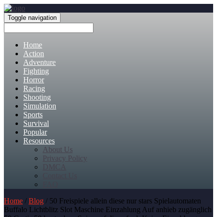
Toggle navigation
Home
Action
Adventure
Fighting
Horror
Racing
Shooting
Simulation
Sports
Survival
Popular
Resources
About Us
Privacy Policy
DMCA
Contact Us
FAQ
Home
/
Blog
/ 50 Freispiele allein diese nur stars Spielautomaten
Buffalo Lichtblitz Slot Maschine Einzahlung Auf anhieb zugänglich