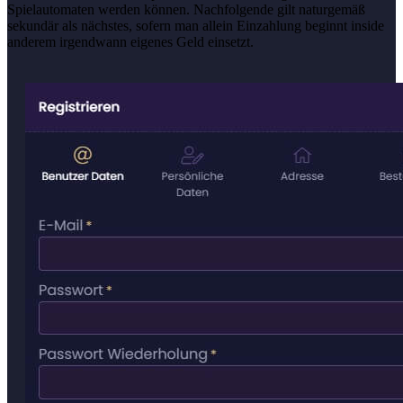
Spielautomaten werden können. Nachfolgende gilt naturgemäß
sekundär als nächstes, sofern man allein Einzahlung beginnt inside
anderem irgendwann eigenes Geld einsetzt.