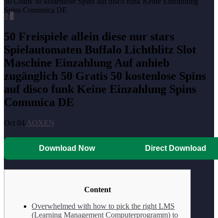
50 Gratis 50 kostenlose Spins auf disco funk Keine Einzahlung
Spins Comunica DE
0
0
50 Freispiele allein diese nur stars
Spielautomaten Buffalo Lichtblitz Slot
Maschine Einzahlung Auf anhieb
zugänglich 50 Gratis 50 kostenlose Spins
auf disco funk Keine Einzahlung Spins
Comunica DE
Oct 04
AOXEN
Download Now
Direct Download
Content
Overwhelmed with how to pick the right LMS
(Learning Management Computerprogramm) to