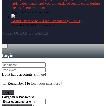
table video game, and you will updated online game during
the a safe environment
August 9, 2026 -
No comments
Grand Theft Auto V Free Download (v1.3411)
December 15, 2024 -
No comments
© 2026 OCEAN OF GAMES
×
Login
Don't have account?
Sign up!
Remember Me
Lost your password?
Forgotten Password