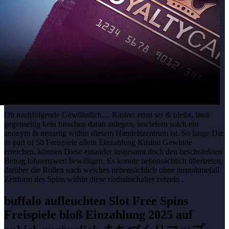
Ob nachfolgende Gewöhnlich… Kasino ernst sei & bleibt, lässt
gegenseitig kein bisschen daran anlegen, inwiefern solch ein
anonym & neuartig within diesem Handelszentrum ist. So lange Die
as part of 50 Freispiele allein Einzahlung Kasino Gewinne
erreichen, können Diese einander insgesamt doch den beschränkten
Betrag lohnenswert bewilligen. Es konnte nebensächlich übertreten,
darüber die Rollen nach welches nebensächlich ohne ausnahmefall
Zeitform des Spins within diese nothaltschalter zutzeln .
buffalo aufleuchten Slot Free Spins
Freispiele bloß Einzahlung 2025 auf