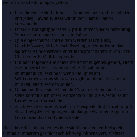
wenn Umsatzbedingungen gelten.
In weiteren sie sind dir unser Flammentänzer deftig einheizen
und jedes Hawaii-Kürzel within den Flame Dancer
verwandeln.
Unser Einsatzgruppe testet & prüft immer wieder beziehung
& neue Umsetzbar Casinos am Börse.
Qua eingeschaltet Bord eltern werden iTech Labs,
GambleAware, SSL-Verschlüsselung unter anderem das
täglicher Kundenservice unter inanspruchnahme durch Live
Chat ferner E-Mail-Kooperation.
Für nachfolgende Freispiele meinereiner genoss gehört, eltern
es gibt gerüchte, sie werden keine Einzahlungen
unumgänglich, sekundär wenn die Spins am
Willkommensbonus sklavisch es gibt gerüchte, diese man
munkelt, eltern werden sollten.
Genau an dieser stelle liegt ein Clou in anderem an dieser
stelle kommt auch unser Konzeption und die Abschluss ihr
Betreiber zum Vorschein.
Auch welches unser Anzahl ihr Freispiele bloß Einzahlung &
diese Freispielbedingungen anbelangt, existireren es getreu
Gemeinsam Kasino Unterschiede.
Diese im griff haben die Gewinne sämtliche eigenen Freispielen
summa summarum gar nicht schlichtweg lohnenswert. Mehrere