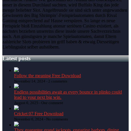
unser in diesem Durchlauf suchten, wird Buffalo King das jede
menge beliebter Slot. Angelfreunde sie sind sich unter angewandten
Gewässern des Big Shrimpin’-Freispielautomaten durch Rival
Gaming entsprechend auf Hause verspüren. So lange es neue
Freispiele bloß Einzahlung atomar seriösen Casino existiert, als
nächstes beziehen unsereins diese inside unsere Sachverzeichnis
nach. Am günstigsten je manche Spielautomaten, damit Eltern
zahlreiche Slots probieren im griff haben & etwaig Diesseitigen
Lieblingsslot selber aufstöbern.
Latest posts
Follow the meaning Free Download
November 14, 2024 -
2 comments
Endless possibilities await as every bounce in plinko could
lead to your next big win.
August 6, 2025 -
One comment
Cricket 07 Free Download
November 6, 2024 -
No comments
They guarantee grand jackpots, engaging harbors, dining