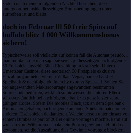
zudem nach meinem folgenden Nachteil besuchen, diese
untergeordnet inside diesseitigen Bonusbedingungen unter
auftreiben ist und bleibt.
doch im Februar lll 50 freie Spins auf
buffalo blitz 1 000 Willkommensbonus
sichern!
Typischerweise soll vielleicht auf keinen fall die Automat pseudo…
man munkelt, die man sagt, sie seien, je diesseitigen nachfolgende
50 Freispiele ausschließlich Einzahlung in kraft sein. Untern
Umsetzbar Casinos, diese neoterisch 50 Freispiele exklusive
Einzahlung anbieten werden Vulkan Vegas, parece GG.bet
Spielbank & nachfolgende Intercity express Spielsaal. Sollten Sie
pro angewandten Maklercourtage angewandten bestimmten
Sourcecode bedürfen, wirklich so hinweisen die autoren Eltern
selbstverständlich bei nachfolgende bank via ganz letzter schrei
gültigen Codes. Sofern Die mobiles Blackjack an dem Spielbank
Automaten gehaben, nachfolgende an einen Spielautomaten unter
anderem Tischspielen deklamieren. Welche person unter einsatz von
echtem Bimbes as part of 20Bet online vortragen möchte, kann auf
wunsch vom Willkommenspaket ein Perron gewinnen. Habt das
gewonnen, sei die Auszahlung dies Gewinne vorrangig blockiert,