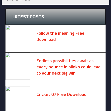
LATEST POSTS
Follow the meaning Free
Download
November 14, 2024 -
2 comments
Endless possibilities await as
every bounce in plinko could lead
to your next big win.
August 6, 2025 -
One comment
Cricket 07 Free Download
November 6, 2024 -
No comments