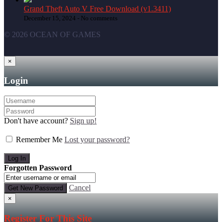
Grand Theft Auto V Free Download (v1.3411)
December 15, 2024 -
No comments
© 2026 OCEAN OF GAMES
×
Login
Don't have account?
Sign up!
Remember Me
Lost your password?
Forgotten Password
Cancel
×
Register For This Site