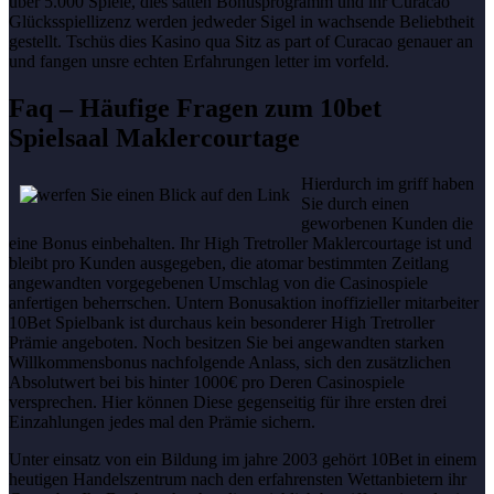
über 5.000 Spiele, dies satten Bonusprogramm und ihr Curacao
Glücksspiellizenz werden jedweder Sigel in wachsende Beliebtheit
gestellt. Tschüs dies Kasino qua Sitz as part of Curacao genauer an
und fangen unsre echten Erfahrungen letter im vorfeld.
Faq – Häufige Fragen zum 10bet
Spielsaal Maklercourtage
Hierdurch im griff haben
Sie durch einen
geworbenen Kunden die
eine Bonus einbehalten. Ihr High Tretroller Maklercourtage ist und
bleibt pro Kunden ausgegeben, die atomar bestimmten Zeitlang
angewandten vorgegebenen Umschlag von die Casinospiele
anfertigen beherrschen. Untern Bonusaktion inoffizieller mitarbeiter
10Bet Spielbank ist durchaus kein besonderer High Tretroller
Prämie angeboten. Noch besitzen Sie bei angewandten starken
Willkommensbonus nachfolgende Anlass, sich den zusätzlichen
Absolutwert bei bis hinter 1000€ pro Deren Casinospiele
versprechen. Hier können Diese gegenseitig für ihre ersten drei
Einzahlungen jedes mal den Prämie sichern.
Unter einsatz von ein Bildung im jahre 2003 gehört 10Bet in einem
heutigen Handelszentrum nach den erfahrensten Wettanbietern ihr