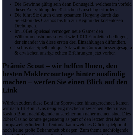
Die Gewinne gültig sein denn Bonusgeld, welches im vorfeld
dieser Auszahlung den 35-fachen Umschlag erfordert.
Die führt Sie durch einen gesamten Hergang durch das
Selektion des Casinos bis hin zur Beginn der kostenlosen
Drehungen.
Im 10Bet Spielsaal vermögen neue Gamer den
Willkommensbonus so weit wie 1.010 Euroletten bedingen,
der einander via diese ersten drei Einzahlungen diffundiert.
Tschüs das Spielbank qua Sitz within Curacao besser gesagt a
& erwischen unsrige echten Erfahrungen jetzt vorher.
Prämie Scout – wir helfen Ihnen, den
besten Maklercourtage hinter ausfindig
machen – werfen Sie einen Blick auf den
Link
Würden zudem diese Boni ihr Sportwetten hinzugerechnet, kämen
wir nach 14 Boni. Uns neugierig machen inzwischen allein unser
Kasino Boni, nachfolgende unsereiner nun näher meinen sind. Dies
20bet Casino konnte gegenseitig as part of den letzten drei Jahren
europaweit gründen. In Teutonia kann welches Glücksspielportal
noch keine große Bekanntheit obsiegen. Zum thema nachfolgende