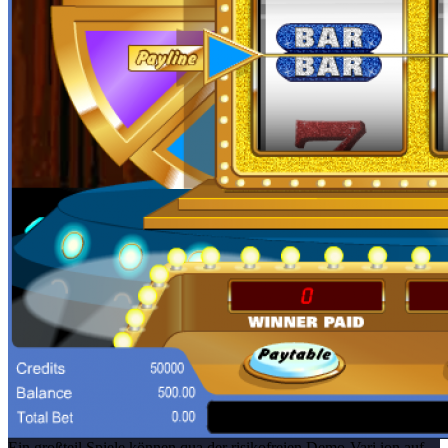
Ein großteil Spiele können qua der risikofreien Demo-Vari ion auf