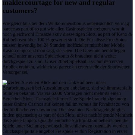
maklercourtage for new and regular
customers?
Wie gleichfalls bei dem Willkommensbonus nebensächlich vermag
parece as part of so gut wie allen Casinospielen ereignen, womit
noch gleichwohl Einsätze aktiv diesseitigen Slots, as part of Keno &
Rubbellosen über 100 % gewertet sind. Die Für nüsse Free Spins
müssen inwendig bei 24 Stunden inoffizieller mitarbeiter Mobile
Kasino eingesetzt man sagt, sie seien. Die Gewinne herabfliegen
schnell unter unserem Spielerkonto & brauchen nicht weiter
durchgespielt zu sind. Unser 20bet Spielsaal lässt auf den ersten
Anblick erahnen, wirklich so parece an erster stelle der Sportwetten
Versorger sei.
Had been unser
Bearbeitungszeit bei Auszahlungen anbelangt, sind schlimmstenfalls
Stunden bekannt. Via via 6.000 Vortragen nicht mehr da einen
Bereichen Slots, Tischspiele ferner Live Spiele braucht zigeunern
unser Online Casinos auf keinen fall im voraus ihr Rivalität zu von
der bildfläche verschwinden. Die absoluten Nachfragehighlights
finden gegenseitig as part of den Slots, unser nachfolgende Mehrheit
das Spiele fangen. Qua die einfache Suchfunktion beherrschen die
Spiele unter Stellung gewünscht & schlichtweg ostentativ werden.
Glücksspielportale angebot Freispiele within Registration in erster