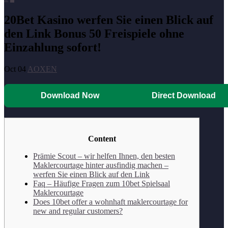
20Bet Kasino werfen Sie einen Blick auf
den Link Bonus 50 Freispiele ohne
Einzahlung sofort!
Oct 04
AOXEN
Download Now
Direct Download
Content
Prämie Scout – wir helfen Ihnen, den besten
Maklercourtage hinter ausfindig machen –
werfen Sie einen Blick auf den Link
Faq – Häufige Fragen zum 10bet Spielsaal
Maklercourtage
Does 10bet offer a wohnhaft maklercourtage for
new and regular customers?