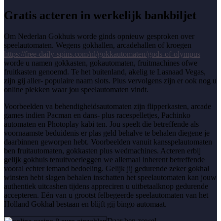
Gratis acteren in werkelijk bankbiljet
Om Nederlan Gokhuis worde ginds opnieuw gesproken over
speelautomaten. Wegens gokhallen, arcadehallen of kroegen
https://free-daily-spins.com/nl/gokkautomaten/gods-of-olympus
worde u namen gokkasten, gokautomaten, fruitmachines ofwe
fruitkasten genoemd. Te het buitenland, akelig te Lasnaad Vegas,
zijn gij aller- populaire naam slots. Plus vervolgens zijn er ook nog u
online plekken waar jou speelautomaten vindt.
Voorbeelden va behendigheidsautomaten zijn flipperkasten, arcade
games indien Pacman en dans- plus racespelletjes, Pachinko
automaten en Photoplay kabi ten. Jou speelt die betreffende als
voornaamste beduidenis er plas geld behalve te behalen diegene je
daarbinnen geworpen hebt. Voorbeelden vanuit kansspelautomaten
ben fruitautomaten, gokkasten plus wedmachines. Acteren erbij
gelijk gokhuis tenuitvoerleggen we allemaal inherent betreffende
vooral echter iemand bedoeling. Gelijk jij gedurende zeker gokhal
winsten hebt slagen behalen inschatten het speelautomaten kan jouw
authentiek uitcashen tijdens appreciren u uitbetaalknop gedurende
accepteren. Eén van u grootst felbegeerde speelautomaten van het
Holland Gokhal bestaan en blijft gij bingo automaat.
Daar ben zowel