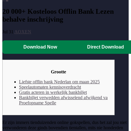
20 000+ Kosteloos Offlin Bank Lezen
behalve inschrijving
Jul 31
AOXEN
Download Now
Direct Download
Grootte
Liefste offlin bank Nederlan om maan 2025
Speelautomaten kennisoverdracht
Gratis acteren in werkelijk bankbiljet
Bankbiljet verwedden afwisselend afwijkend va
Proefopname Spelle
Er zijn immers tienduizenden online gokspellen, dus het zal jou niet
verwonderen deze ginds bovendien tientallen, mits nie honderden