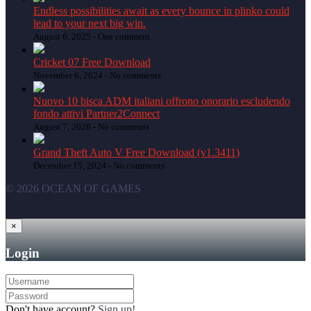
Endless possibilities await as every bounce in plinko could
lead to your next big win.
August 6, 2025 -
One comment
Cricket 07 Free Download
November 6, 2024 -
No comments
Nuovo 10 bisca ADM italiani offrono onorario escludendo
fondo attivi Partner2Connect
August 7, 2026 -
No comments
Grand Theft Auto V Free Download (v1.3411)
December 15, 2024 -
No comments
© 2026 OCEAN OF GAMES
×
Login
Don't have account?
Sign up!