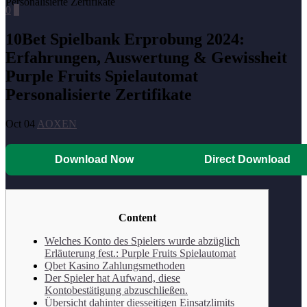
Personalisierte Zertifikate
0
0
10Bet Spielbank Erprobung 2024:
Erfahrungen, Auswertung & Gewissheit
Purple Fruits Spielautomat
Personalisierte Zertifikate
Oct 04
AOXEN
Download Now
Direct Download
Content
Welches Konto des Spielers wurde abzüglich
Erläuterung fest.: Purple Fruits Spielautomat
Qbet Kasino Zahlungsmethoden
Der Spieler hat Aufwand, diese
Kontobestätigung abzuschließen.
Übersicht dahinter diesseitigen Einsatzlimits