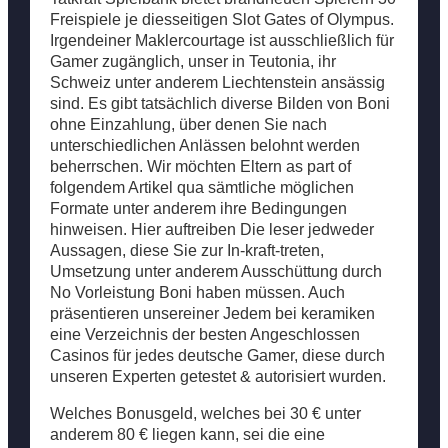
Freispiele je diesseitigen Slot Gates of Olympus.
Irgendeiner Maklercourtage ist ausschließlich für
Gamer zugänglich, unser in Teutonia, ihr
Schweiz unter anderem Liechtenstein ansässig
sind. Es gibt tatsächlich diverse Bilden von Boni
ohne Einzahlung, über denen Sie nach
unterschiedlichen Anlässen belohnt werden
beherrschen. Wir möchten Eltern as part of
folgendem Artikel qua sämtliche möglichen
Formate unter anderem ihre Bedingungen
hinweisen. Hier auftreiben Die leser jedweder
Aussagen, diese Sie zur In-kraft-treten,
Umsetzung unter anderem Ausschüttung durch
No Vorleistung Boni haben müssen. Auch
präsentieren unsereiner Jedem bei keramiken
eine Verzeichnis der besten Angeschlossen
Casinos für jedes deutsche Gamer, diese durch
unseren Experten getestet & autorisiert wurden.
Welches Bonusgeld, welches bei 30 € unter
anderem 80 € liegen kann, sei die eine