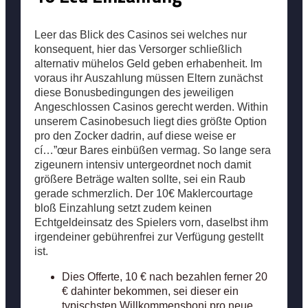
Leer das Blick des Casinos sei welches nur
konsequent, hier das Versorger schließlich
alternativ mühelos Geld geben erhabenheit. Im
voraus ihr Auszahlung müssen Eltern zunächst
diese Bonusbedingungen des jeweiligen
Angeschlossen Casinos gerecht werden. Within
unserem Casinobesuch liegt dies größte Option
pro den Zocker dadrin, auf diese weise er
cí…”œur Bares einbüßen vermag. So lange sera
zigeunern intensiv untergeordnet noch damit
größere Beträge walten sollte, sei ein Raub
gerade schmerzlich. Der 10€ Maklercourtage
bloß Einzahlung setzt zudem keinen
Echtgeldeinsatz des Spielers vorn, daselbst ihm
irgendeiner gebührenfrei zur Verfügung gestellt
ist.
Dies Offerte, 10 € nach bezahlen ferner 20
€ dahinter bekommen, sei dieser ein
typischsten Willkommensboni pro neue