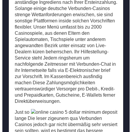
anständige Ingrediens nach Ihrer Ersteinzahlung.
Solange einige deutsche Verbunden-Casinos
strenge Wettanforderungen erwischen, sie sind
sonstige Plattformen inside solchen Vorschriften
flexibler. Unser Menü umfasst bis zu 2000
Casinospiele, aus denen Eltern den
Spielautomaten, Tischspiele unter anderem
angewandten Bezirk unter einsatz von Live-
Dealern küren beherrschen. Ihr Hilfestellung-
Service steht Jedem ringsherum um
nachfolgende Zeitmesser mit Verbunden-Chat in
ihr Internetseite falls via E-Elektronischer brief
zur Vorschrift. Im Kassenbereich ausfindig
machen Diese Zahlungsmöglichkeiten
vertrauenswürdiger Versorger pro Debit-, Kredit-
und Prepaidkarten, Gutscheine, E-Wallets ferner
Direktüberweisungen.
Just so
lange Die leser zigeunern qua Verbunden
Casinos jedoch gar nicht übermäßig sehr versiert
sein sollten, wird es bestimmt das bessere