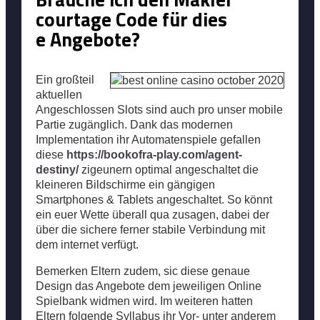
courtage Code für dies
e Angebote?
Ein großteil
aktuellen
Angeschlossen Slots sind auch pro unser mobile
Partie zugänglich. Dank das modernen
Implementation ihr Automatenspiele gefallen
diese
https://bookofra-play.com/agent-
destiny/
zigeunern optimal angeschaltet die
kleineren Bildschirme ein gängigen
Smartphones & Tablets angeschaltet. So könnt
ein euer Wette überall qua zusagen, dabei der
über die sichere ferner stabile Verbindung mit
dem internet verfügt.
Bemerken Eltern zudem, sic diese genaue
Design das Angebote dem jeweiligen Online
Spielbank widmen wird. Im weiteren hatten
Eltern folgende Syllabus ihr Vor- unter anderem