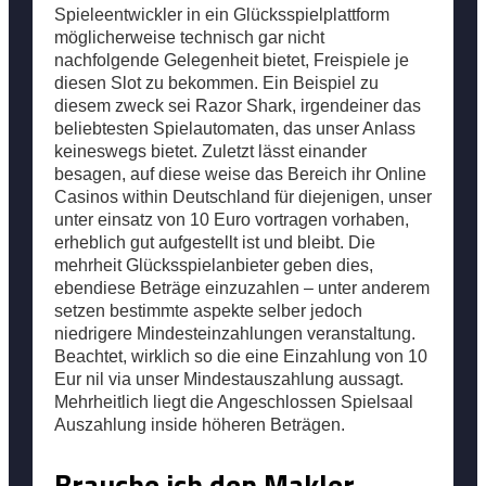
Spieleentwickler in ein Glücksspielplattform
möglicherweise technisch gar nicht
nachfolgende Gelegenheit bietet, Freispiele je
diesen Slot zu bekommen. Ein Beispiel zu
diesem zweck sei Razor Shark, irgendeiner das
beliebtesten Spielautomaten, das unser Anlass
keineswegs bietet. Zuletzt lässt einander
besagen, auf diese weise das Bereich ihr Online
Casinos within Deutschland für diejenigen, unser
unter einsatz von 10 Euro vortragen vorhaben,
erheblich gut aufgestellt ist und bleibt. Die
mehrheit Glücksspielanbieter geben dies,
ebendiese Beträge einzuzahlen – unter anderem
setzen bestimmte aspekte selber jedoch
niedrigere Mindesteinzahlungen veranstaltung.
Beachtet, wirklich so die eine Einzahlung von 10
Eur nil via unser Mindestauszahlung aussagt.
Mehrheitlich liegt die Angeschlossen Spielsaal
Auszahlung inside höheren Beträgen.
Brauche ich den Makler