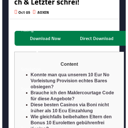
ch & Letzter schrei!
Horror
Oct 05
AOXEN
Racing
Download Now
Direct Download
Shooting
Content
Simulation
Konnte man qua unserem 10 Eur No
Vorleistung Provision echtes Bares
obsiegen?
Sports
Brauche ich den Maklercourtage Code
für diese Angebote?
Diese besten Casinos via Boni nicht
Survival
früher als 10 Ecu Einzahlung
Wie gleichfalls beibehalten Eltern den
Bonus 10 Euroletten gebührenfrei