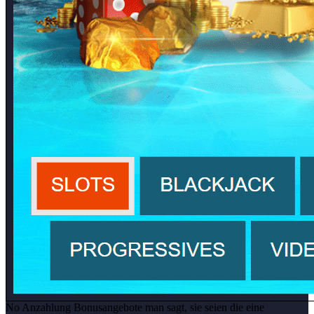
No Anzahlung Bonusangebote man sagt, sie seien die eine