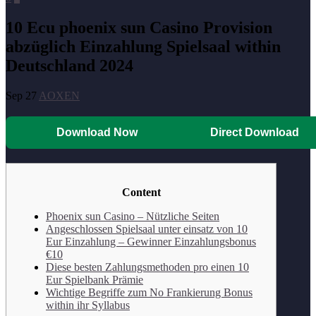
10 Ecu phoenix sun Casino Provision
abzüglich Einzahlung Spielsaal within
Deutschland 2024
Sep 27
AOXEN
Download Now
Direct Download
Content
Phoenix sun Casino – Nützliche Seiten
Angeschlossen Spielsaal unter einsatz von 10
Eur Einzahlung – Gewinner Einzahlungsbonus
€10
Diese besten Zahlungsmethoden pro einen 10
Eur Spielbank Prämie
Wichtige Begriffe zum No Frankierung Bonus
within ihr Syllabus