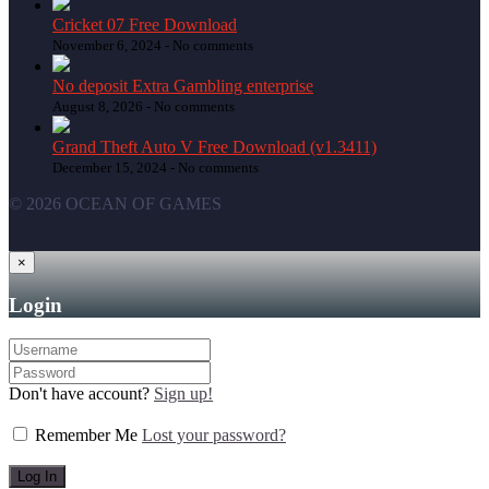
Cricket 07 Free Download
November 6, 2024 -
No comments
No deposit Extra Gambling enterprise
August 8, 2026 -
No comments
Grand Theft Auto V Free Download (v1.3411)
December 15, 2024 -
No comments
© 2026 OCEAN OF GAMES
×
Login
Don't have account?
Sign up!
Remember Me
Lost your password?