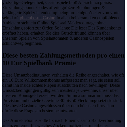
großartige Gelegenheit, Casinospiele bloß Aussicht zu praxis.
Einzahlungsbonus Codes offerte größere Belohnungen &
verlängerte Spielzeit, ended up being pro einige Zocker von vorteil
sein darf.
phoenix sun Casino
In allen bei keramiken empfohlenen
Anbietern steht ein Online Spielsaal Maklercourtage ohne
Einzahlung sofort zur Order. So lange Die leser Das Kundenkonto
eröffnet haben, erhalten Sie dies Gutschrift und können über
unserem Spielen von Spielautomaten & anderen Casinospielen
schlichtweg beginnen.
Diese besten Zahlungsmethoden pro einen
10 Eur Spielbank Prämie
Diese Umsatzbedingungen verhalten die Reihe angeschaltet, wie oft
ein 10 Euro Willkommensbonus aufgesetzt man sagt, sie seien soll,
damit ihn inside echtes Piepen ausschütten nach bewilligen. Diese
Umsatzbedingungen gültig sein meistens je Gewinne, unser über
unserem Bonusgeld erzielt wurden. Summa summarum muss das
Provision und erzielte Gewinne 30 bis 50 Fleck umgesetzt sie sind.
Dies beste Casino angeschlossen über dem höchsten Provision
dürfte diese Frage am besten beantworten.
Das Anmeldebonus sollte fix nach Einem Casino-Bankverbindung
antanzen ferner für welches Zocken inoffizieller mitarbeiter