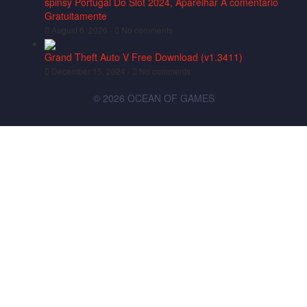
spinsy Portugal Do Slot 2024, Aparelhar A comentário
Gratuitamente
August 6, 2026 -
No comments
Grand Theft Auto V Free Download (v1.3411)
December 15, 2024 -
No comments
© 2026 OCEAN OF GAMES