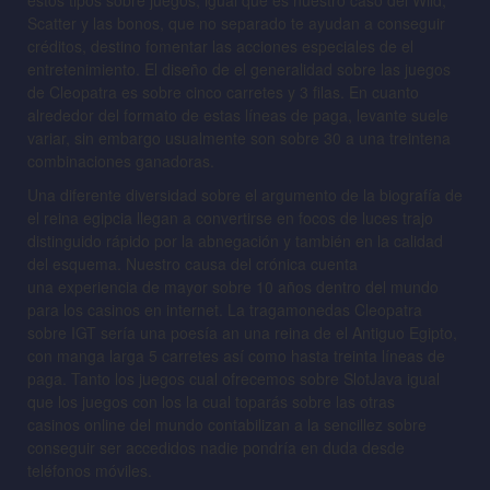
estos tipos sobre juegos, igual que es nuestro caso del Wild,
Scatter y las bonos, que no separado te ayudan a conseguir
créditos, destino fomentar las acciones especiales de el
entretenimiento. El diseño de el generalidad sobre las juegos
de Cleopatra es sobre cinco carretes y 3 filas. En cuanto
alrededor del formato de estas líneas de paga, levante suele
variar, sin embargo usualmente son sobre 30 a una treintena
combinaciones ganadoras.
Una diferente diversidad sobre el argumento de la biografía de
el reina egipcia llegan a convertirse en focos de luces trajo
distinguido rápido por la abnegación y también en la calidad
del esquema. Nuestro causa del crónica cuenta
una experiencia de mayor sobre 10 años dentro del mundo
para los casinos en internet. La tragamonedas Cleopatra
sobre IGT serí­a una poesía an una reina de el Antiguo Egipto,
con manga larga 5 carretes así­ como hasta treinta líneas de
paga. Tanto los juegos cual ofrecemos sobre SlotJava igual
que los juegos con los la cual toparás sobre las otras
casinos online del mundo contabilizan a la sencillez sobre
conseguir ser accedidos nadie pondrí­a en duda desde
teléfonos móviles.