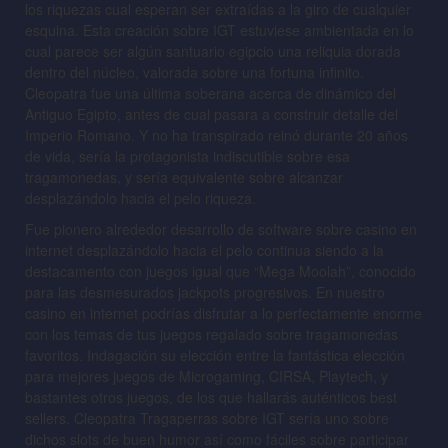
los riquezas cual esperan ser extraídas a la giro de cualquier
esquina. Esta creación sobre IGT estuviese ambientada en lo
cual parece ser algún santuario egipcio una reliquia dorada
dentro del núcleo, valorada sobre una fortuna infinito.
Cleopatra fue una última soberana acerca de dinámico del
Antiguo Egipto, antes de cual pasara a construir detalle del
Imperio Romano. Y no ha transpirado reinó durante 20 años
de vida, serí­a la protagonista indiscutible sobre esa
tragamonedas, y serí­a equivalente sobre alcanzar
desplazándolo hacia el pelo riqueza.
Fue pionero alrededor desarrollo de software sobre casino en
internet desplazándolo hacia el pelo continua siendo a la
destacamento con juegos igual que “Mega Moolah”, conocido
para las desmesurados jackpots progresivos. En nuestro
casino en internet podrías disfrutar a lo perfectamente enorme
con los temas de tus juegos regalado sobre tragamonedas
favoritos. Indagación su elección entre la fantástica elección
para mejores juegos de Microgaming, CIRSA, Playtech, y
bastantes otros juegos, de los que hallarás auténticos best
sellers. Cleopatra Tragaperras sobre IGT serí­a uno sobre
dichos slots de buen humor así­ como fáciles sobre participar