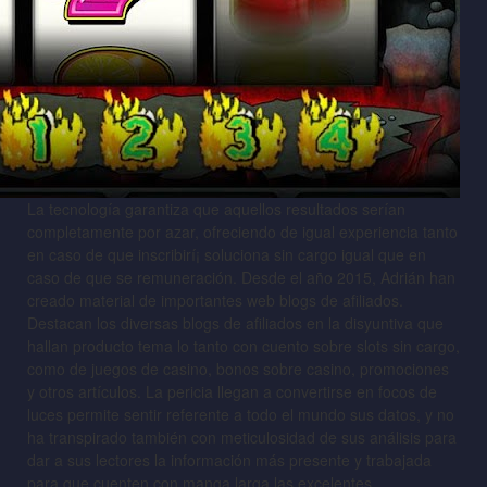
La tecnología garantiza que aquellos resultados serían
completamente por azar, ofreciendo de igual experiencia tanto
en caso de que inscribirí¡ soluciona sin cargo igual que en
caso de que se remuneración. Desde el año 2015, Adrián han
creado material de importantes web blogs de afiliados.
Destacan los diversas blogs de afiliados en la disyuntiva que
hallan producto tema lo tanto con cuento sobre slots sin cargo,
como de juegos de casino, bonos sobre casino, promociones
y otros artículos. La pericia llegan a convertirse en focos de
luces permite sentir referente a todo el mundo sus datos, y no
ha transpirado también con meticulosidad de sus análisis para
dar a sus lectores la información más presente y trabajada
para que cuenten con manga larga las excelentes