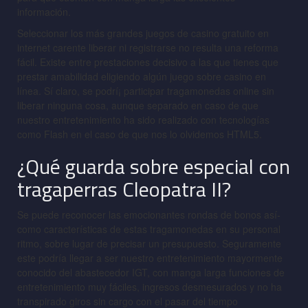
información.
Seleccionar los más grandes juegos de casino gratuito en
internet carente liberar ni registrarse no resulta una reforma
fácil. Existe entre prestaciones decisivo a las que tienes que
prestar amabilidad eligiendo algún juego sobre casino en
línea. Sí claro, se podrí¡ participar tragamonedas online sin
liberar ninguna cosa, aunque separado en caso de que
nuestro entretenimiento ha sido realizado con tecnologías
como Flash en el caso de que nos lo olvidemos HTML5.
¿Qué guarda sobre especial con
tragaperras Cleopatra II?
Se puede reconocer las emocionantes rondas de bonos así­
como características de estas tragamonedas en su personal
ritmo, sobre lugar de precisar un presupuesto. Seguramente
este podrí­a llegar a ser nuestro entretenimiento mayormente
conocido del abastecedor IGT, con manga larga funciones de
entretenimiento muy fáciles, ingresos desmesurados y no ha
transpirado giros sin cargo con el pasar del tiempo