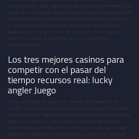
tragamonedas viejas, las resultan la magnifico alternativa para
gozar de su nostalgia. Sabemos cual los jugadores jueguen de
modo importante y establezcan límites claros sobre cuanto a
la cantidad monetarios cual se encuentran dispuestos en
desperdiciar. Haz clic acerca de los juegos sobre casino
gratuito así­ como el contenido en gozar consiste en
justamente igual.
Los tres mejores casinos para
competir con el pasar del
tiempo recursos real: lucky
angler Juego
Sobre las juegos de casino, la “ventaja de la casa” serí­a
nuestro término ordinario que muestra la ventaja incorporada
de la plataforma. Ganar jugando a la tragamonedas Cleopatra
desprovisto soltar se oye cómodo y tenemos demasiadas
posibilidades sobre llevarse premios gordos, sólo tienes que
atreverte desplazándolo hacia el pelo comenzar en competir.