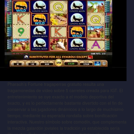
Pharaoh’s Fortune tragaperras gratuito resulta una
tragamonedas de vídeo sobre 5 carretes creada para IGT. El
entretenimiento se oye exacto a el modelo deportiva del
exacto, y es lo perfectamente bastante divertido con el fin de
conservar a las jugadores dinámicos a lo largo de muchísimo
tiempo, mediante su esperada rondalla sobre bonificación
interactiva. Nuestro símbolo sobre comodín, que complementa
la mezcla galardón joviales la tradición ya establecida serí­a