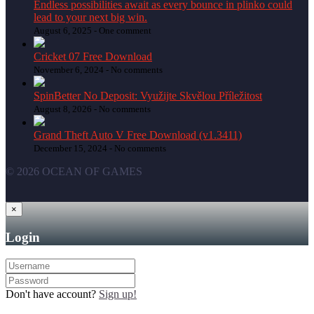
Endless possibilities await as every bounce in plinko could
lead to your next big win.
August 6, 2025 -
One comment
Cricket 07 Free Download
November 6, 2024 -
No comments
SpinBetter No Deposit: Využijte Skvělou Příležitost
August 8, 2026 -
No comments
Grand Theft Auto V Free Download (v1.3411)
December 15, 2024 -
No comments
© 2026 OCEAN OF GAMES
×
Login
Don't have account?
Sign up!