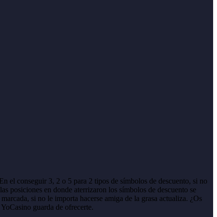
 el conseguir 3, 2 o 5 para 2 tipos de símbolos de descuento, si no
 las posiciones en donde aterrizaron los símbolos de descuento se
 marcada, si no le importa hacerse amiga de la grasa actualiza. ¿Os
e YoCasino guarda de ofrecerte.