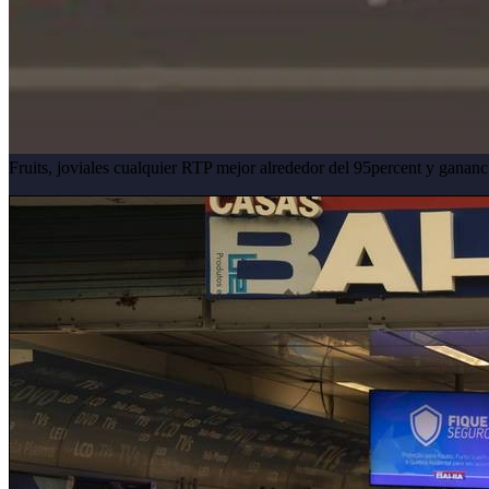
Fruits, joviales cualquier RTP mejor alrededor del 95percent y ganan