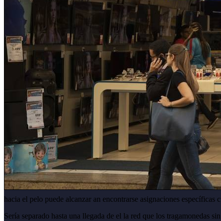
hacia el pelo puede alcanzar an encontrarse asignaciones específicas c
Serí­a separado hasta una llegada de el la red que los tragamonedas si