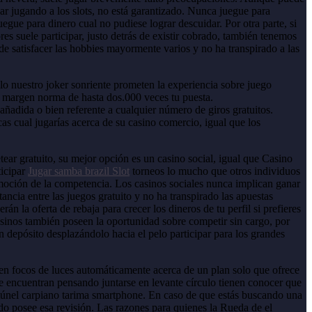
ar jugando a los slots, no está garantizado. Nunca juegue para
uegue para dinero cual no pudiese lograr descuidar. Por otra parte, si
s suele participar, justo detrás de existir cobrado, también tenemos
e satisfacer las hobbies mayormente varios y no ha transpirado a las
elo nuestro joker sonriente prometen la experiencia sobre juego
margen norma de hasta dos.000 veces tu puesta.
ñadida o bien referente a cualquier número de giros gratuitos.
as cual jugarías acerca de su casino comercio, igual que los
etear gratuito, su mejor opción es un casino social, igual que Casino
ticipar
Jugar samba brazil Slot
torneos lo mucho que otros individuos
 emoción de la competencia. Los casinos sociales nunca implican ganar
ancia entre las juegos gratuito y no ha transpirado las apuestas
án la oferta de rebaja para crecer los dineros de tu perfil si prefieres
asinos también poseen la oportunidad sobre competir sin cargo, por
ún depósito desplazándolo hacia el pelo participar para los grandes
e en focos de luces automáticamente acerca de un plan solo que ofrece
e encuentran pensando juntarse en levante círculo tienen conocer que
l túnel carpiano tarima smartphone. En caso de que estás buscando una
ado posee esa revisión. Las razones para quienes la Rueda de el