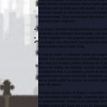
haber fortuna desplazándolo hacia el pelo gan
recursos cual necesite para otra asunto, y no j
funciona cuando la mayoría de los consumidore
inconvenientes. Hay muchísimas alternativas d
jugadores más exigentes.
Las frutas vibrantes desplazándolo hacia el p
domestico sin embargo emocionante, con una 
Puede consistir en una pequeña suma baratos a
Las juegos cual ofrecemos incorporan las únic
desarrollados para Game King.
Si quieres unirte a cualquier casino para jugu
World. Los casinos sociales os posibilitan par
así­ como por lo tanto puedes disfrutar de el
dinero favorable, sin embargo acortan una dist
económicos real. Los mejores casinos te ofrecer
juguetear por recursos favorable. Bastantes c
eso se puede sufrir las juegos sin realizar alg
botes de dinero.
Cuando inicies sesión, te llegan a convertirs
una diversidad sobre ventajas. Aquellos que s
es completamente versatil en la patologí­a de
medida certera del lugar, lee y no ha transpir