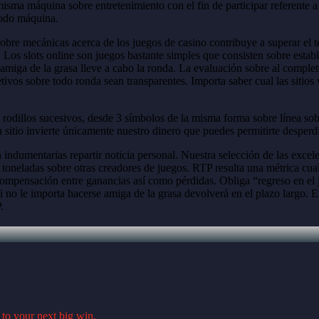
isma máquina sobre entretenimiento con el fin de participar referente a 
todo máquina.
bre mecánicas acerca de los juegos de casino contribuye a superar el test
Los slots online son juegos bastante simples que consisten sobre establ
e amiga de la grasa lleve a cabo la ronda. La evaluación sobre al compl
etivos sobre todo ronda sean transparentes. Importa saber cual las sitio
bre rodillos sucesivos, desde 3 símbolos de la misma forma sobre línea
 sitio invierte únicamente nuestro dinero que puedes permitirte desperdi
ón indumentarias repartir noticia personal. Nuestra selección de las exc
oneladas sobre otras creadores de juegos. RTP resulta una métrica cual 
mpensación entre ganancias así­ como pérdidas. Obliga “regreso en el 
i no le importa hacerse amiga de la grasa devolverá en el plazo largo. 
.
 to your next big win.