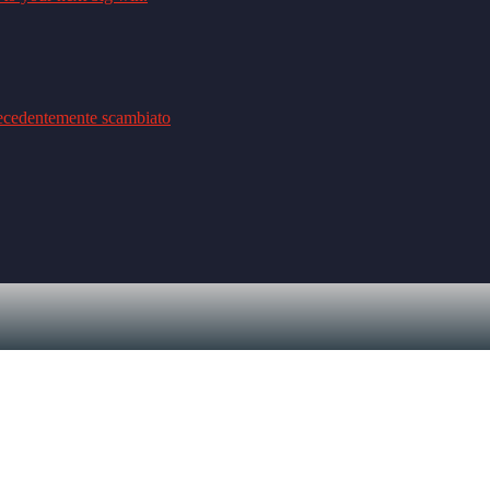
precedentemente scambiato