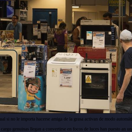
ual si no le importa hacerse amiga de la grasa activan de modo automáti
n cargo genuinas llegan a convertirse en focos de luces han puesto an u