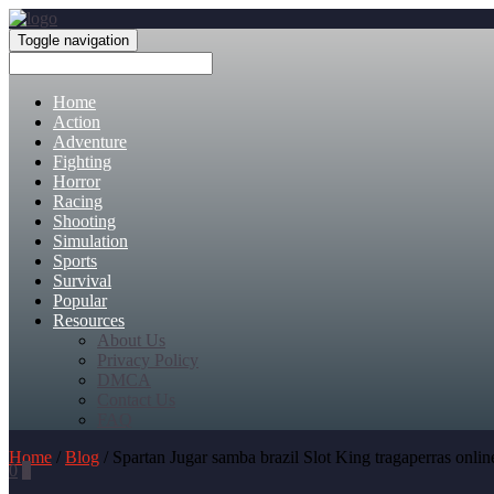
Toggle navigation
Home
Action
Adventure
Fighting
Horror
Racing
Shooting
Simulation
Sports
Survival
Popular
Resources
About Us
Privacy Policy
DMCA
Contact Us
FAQ
Home
/
Blog
/ Spartan Jugar samba brazil Slot King tragaperras onlin
0
0