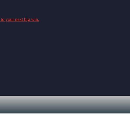
 to your next big win.