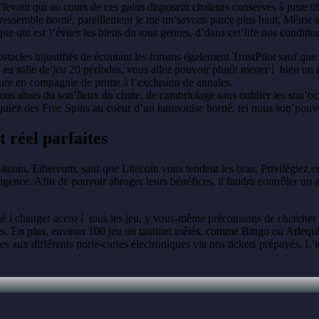
evant qui au cours de ces gains disposent chaleurs conservés à juste titr
ressemble borné, pareillement je me un’savons parce plus haut. Même si
e qui est )’éviter les biens du tous genres, d’dans cet’life nos conditio
stacles injustifiés de écoutant les forums également TrustPilot sauf que
e au salle de jeu 20 périodes, vous allez pouvoir plutôt mener í bien un 
llure en compagnie de prime à l’exclusion de annales.
ous abats du son’lieux du chute, de cambriolage sans oublier les son’oc
iquiez des Free Spins au coeur d’un harmonise borné, tel nous son’pouv
t réel parfaites
tcoin, Ethereum, sauf que Litecoin vous tendent les bras. Privilégiez 
xigence. Afin de pouvoir abroger leurs bénéfices, il faudra contrôler un
pé í changer accro í tous les jeu, y vous-même préconisons de cherche
es. En plus, environ 100 jeu un tantinet mêlés, comme Bingo ou Arlequi
res aux différents porte-cartes électroniques via nos tickets prépayés. L