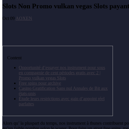
Slots Non Promo vulkan vegas Slots payants
Oct 09
AOXEN
Content
Opportunité d’essayer nos instrument pour sous
en compagnie de cent périodes gratis avec 2 |
Promo vulkan vegas Slots
Free spins pour archive
Casino Gratification Sans nul Annales de Bit aux
états-unis
Étude leurs restrictions avec gain d’appoint réel
parfaites
Alors qu’ la pluspart du temps, nos instrument à thunes contribuent po
qu’un faible nombre selon le wager. Pour faire un atout free spins, m