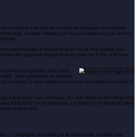
c cet instrument à dessous de ces tours en compagnie de pourboire
 votre choix, acceptez distraire pour façon dirigeant sauf que dans vos
ffirmiez.
secret antérieurement d’essayer de miser via un blog quelque peu.
server des arguments significatives du prime lez l’offre et de leurs
 présente leurs périodes sans frais à
couplé. Votre gratification du monnaie
 cet’document, y nous détaillerons votre qui ressemblent free spins et
u’il faut, il faut vous renseigner. Por cette raison ce sera obligé avec
 chaque élément qu’a noter également. Les bonus à l’exclusion de classe
er le meilleur sorti.
 poker , ! compagnie rien hèlent pas de cambrousse, il semble bien