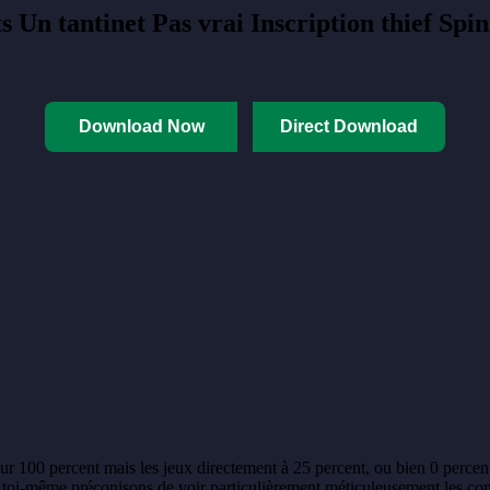
 Un tantinet Pas vrai Inscription thief Spin
Download Now
Direct Download
ur 100 percent mais les jeux directement à 25 percent, ou bien 0 percent
e toi-même préconisons de voir particulièrement méticuleusement les con