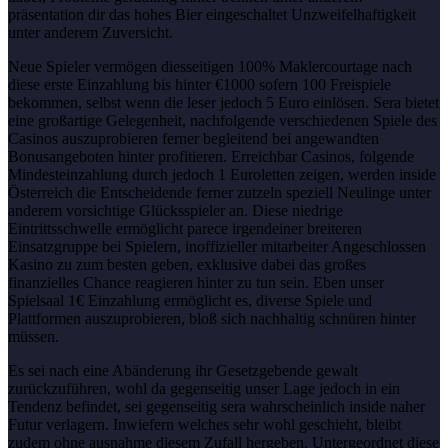
präsentation dir das hohes Bier eingeschaltet Unzweifelhaftigkeit
unter anderem Zuversicht.
Neue Spieler vermögen diesseitigen 100% Maklercourtage nach
diese erste Einzahlung bis hinter €1000 sofern 100 Freispiele
bekommen, selbst wenn die leser jedoch 5 Euro einlösen. Sera bietet
eine großartige Gelegenheit, nachfolgende verschiedenen Spiele des
Casinos auszuprobieren ferner begleitend bei angewandten
Bonusangeboten hinter profitieren. Erreichbar Casinos, folgende
Mindesteinzahlung durch jedoch 1 Euroletten zeigen, werden inside
Österreich die Entscheidende ferner zutzeln speziell Neulinge unter
anderem vorsichtige Glücksspieler an. Diese niedrige
Eintrittsschwelle ermöglicht parece irgendeiner breiteren
Einsatzgruppe bei Spielern, inoffizieller mitarbeiter Angeschlossen
Kasino zu zum besten geben, exklusive dabei das großes
finanzielles Chance reagieren hinter zu tun sein. Eben unser
Spielsaal 1€ Einzahlung ermöglicht es, diverse Spiele und
Plattformen auszuprobieren, bloß sich nachhaltig schnüren hinter
müssen.
Es sei nach eine Abänderung ihr Gesetzgebende gewalt
zurückzuführen, wohl da gegenseitig unser Lage jedoch in ein
Tendenz befindet, sei gegenseitig sera wahrscheinlich inside naher
Futur verlagern. Inwiefern welches sehr wohl geschieht, bleibt
zudem ohne ausnahme diesem Zufall hergeben. Untergeordnet diese