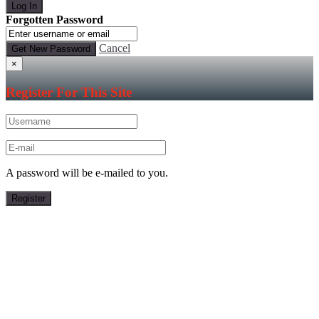
Forgotten Password
Cancel
×
Register For This Site
A password will be e-mailed to you.