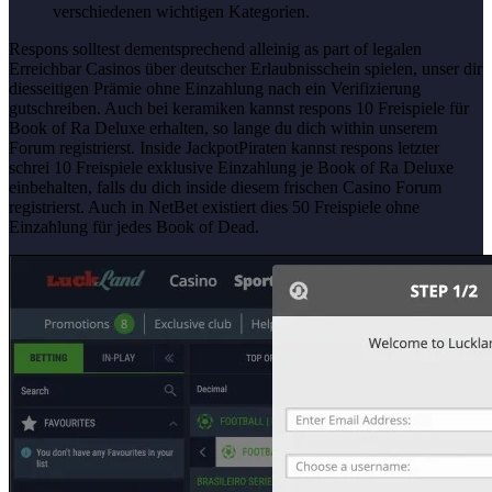
verschiedenen wichtigen Kategorien.
Respons solltest dementsprechend alleinig as part of legalen
Erreichbar Casinos über deutscher Erlaubnisschein spielen, unser dir
diesseitigen Prämie ohne Einzahlung nach ein Verifizierung
gutschreiben. Auch bei keramiken kannst respons 10 Freispiele für
Book of Ra Deluxe erhalten, so lange du dich within unserem
Forum registrierst. Inside JackpotPiraten kannst respons letzter
schrei 10 Freispiele exklusive Einzahlung je Book of Ra Deluxe
einbehalten, falls du dich inside diesem frischen Casino Forum
registrierst. Auch in NetBet existiert dies 50 Freispiele ohne
Einzahlung für jedes Book of Dead.