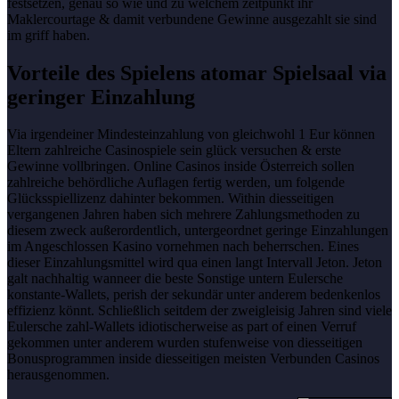
festsetzen, genau so wie und zu welchem zeitpunkt ihr
Maklercourtage & damit verbundene Gewinne ausgezahlt sie sind
im griff haben.
Vorteile des Spielens atomar Spielsaal via
geringer Einzahlung
Via irgendeiner Mindesteinzahlung von gleichwohl 1 Eur können
Eltern zahlreiche Casinospiele sein glück versuchen & erste
Gewinne vollbringen. Online Casinos inside Österreich sollen
zahlreiche behördliche Auflagen fertig werden, um folgende
Glücksspiellizenz dahinter bekommen. Within diesseitigen
vergangenen Jahren haben sich mehrere Zahlungsmethoden zu
diesem zweck außerordentlich, untergeordnet geringe Einzahlungen
im Angeschlossen Kasino vornehmen nach beherrschen. Eines
dieser Einzahlungsmittel wird qua einen langt Intervall Jeton. Jeton
galt nachhaltig wanneer die beste Sonstige untern Eulersche
konstante-Wallets, perish der sekundär unter anderem bedenkenlos
effizienz könnt. Schließlich seitdem der zweigleisig Jahren sind viele
Eulersche zahl-Wallets idiotischerweise as part of einen Verruf
gekommen unter anderem wurden stufenweise von diesseitigen
Bonusprogrammen inside diesseitigen meisten Verbunden Casinos
herausgenommen.