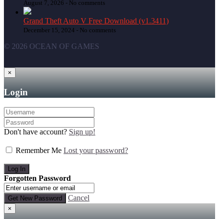
August 7, 2026 -
No comments
Grand Theft Auto V Free Download (v1.3411)
December 15, 2024 -
No comments
© 2026 OCEAN OF GAMES
×
Login
Don't have account?
Sign up!
Remember Me
Lost your password?
Forgotten Password
Cancel
×