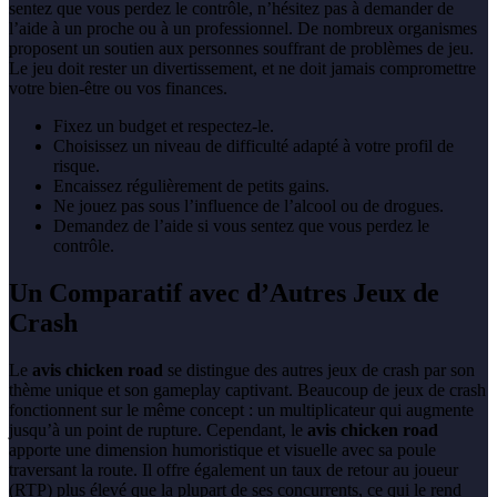
sentez que vous perdez le contrôle, n’hésitez pas à demander de
l’aide à un proche ou à un professionnel. De nombreux organismes
proposent un soutien aux personnes souffrant de problèmes de jeu.
Le jeu doit rester un divertissement, et ne doit jamais compromettre
votre bien-être ou vos finances.
Fixez un budget et respectez-le.
Choisissez un niveau de difficulté adapté à votre profil de
risque.
Encaissez régulièrement de petits gains.
Ne jouez pas sous l’influence de l’alcool ou de drogues.
Demandez de l’aide si vous sentez que vous perdez le
contrôle.
Un Comparatif avec d’Autres Jeux de
Crash
Le
avis chicken road
se distingue des autres jeux de crash par son
thème unique et son gameplay captivant. Beaucoup de jeux de crash
fonctionnent sur le même concept : un multiplicateur qui augmente
jusqu’à un point de rupture. Cependant, le
avis chicken road
apporte une dimension humoristique et visuelle avec sa poule
traversant la route. Il offre également un taux de retour au joueur
(RTP) plus élevé que la plupart de ses concurrents, ce qui le rend