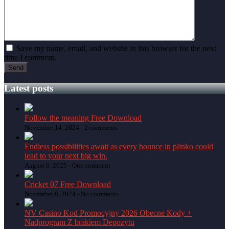
Save my name, email, and website in this browser for the next
time I comment.
Latest posts
Follow the meaning Free Download
November 14, 2024 -
2 comments
Endless possibilities await as every bounce in plinko could
lead to your next big win.
August 6, 2025 -
One comment
Cricket 07 Free Download
November 6, 2024 -
No comments
NV Casino Kod Promocyjny 2026 Obecne Kody +
Nadprogram Z brakiem Depozytu