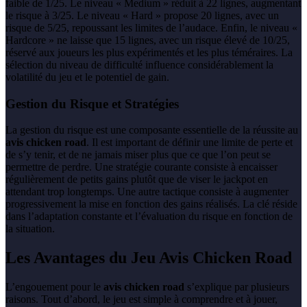
faible de 1/25. Le niveau « Medium » réduit à 22 lignes, augmentant
le risque à 3/25. Le niveau « Hard » propose 20 lignes, avec un
risque de 5/25, repoussant les limites de l’audace. Enfin, le niveau «
Hardcore » ne laisse que 15 lignes, avec un risque élevé de 10/25,
réservé aux joueurs les plus expérimentés et les plus téméraires. La
sélection du niveau de difficulté influence considérablement la
volatilité du jeu et le potentiel de gain.
Gestion du Risque et Stratégies
La gestion du risque est une composante essentielle de la réussite au
avis chicken road
. Il est important de définir une limite de perte et
de s’y tenir, et de ne jamais miser plus que ce que l’on peut se
permettre de perdre. Une stratégie courante consiste à encaisser
régulièrement de petits gains plutôt que de viser le jackpot en
attendant trop longtemps. Une autre tactique consiste à augmenter
progressivement la mise en fonction des gains réalisés. La clé réside
dans l’adaptation constante et l’évaluation du risque en fonction de
la situation.
Les Avantages du Jeu Avis Chicken Road
L’engouement pour le
avis chicken road
s’explique par plusieurs
raisons. Tout d’abord, le jeu est simple à comprendre et à jouer,