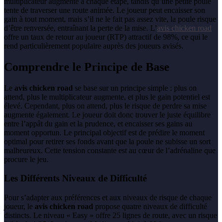
multiplicateur augmente à chaque étape, tandis qu’une petite poule
tente de traverser une route animée. Le joueur peut encaisser son
gain à tout moment, mais s’il ne le fait pas assez vite, la poule risque
d’être renversée, entraînant la perte de la mise. L’
avis chicken road
offre un taux de retour au joueur (RTP) attractif de 98%, ce qui le
rend particulièrement populaire auprès des joueurs avisés.
Comprendre le Principe de Base
Le
avis chicken road
se base sur un principe simple : plus on
attend, plus le multiplicateur augmente, et plus le gain potentiel est
élevé. Cependant, plus on attend, plus le risque de perdre sa mise
augmente également. Le joueur doit donc trouver le juste équilibre
entre l’appât du gain et la prudence, et encaisser ses gains au
moment opportun. Le principal objectif est de prédire le moment
optimal pour retirer ses fonds avant que la poule ne subisse un sort
malheureux. Cette tension constante est au cœur de l’adrénaline que
procure le jeu.
Les Différents Niveaux de Difficulté
Pour s’adapter aux préférences et aux niveaux de risque de chaque
joueur, le
avis chicken road
propose quatre niveaux de difficulté
distincts. Le niveau « Easy » offre 25 lignes de route, avec un risque