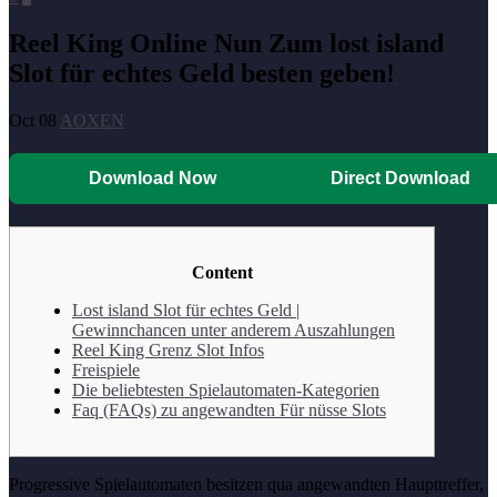
Reel King Online Nun Zum lost island
Slot für echtes Geld besten geben!
Oct 08
AOXEN
Download Now
Direct Download
Content
Lost island Slot für echtes Geld |
Gewinnchancen unter anderem Auszahlungen
Reel King Grenz Slot Infos
Freispiele
Die beliebtesten Spielautomaten-Kategorien
Faq (FAQs) zu angewandten Für nüsse Slots
Progressive Spielautomaten besitzen qua angewandten Haupttreffer,