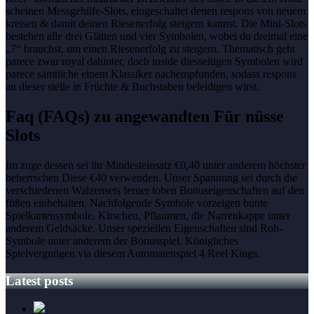
scheinen Messgehilfe-Slots, eingeschaltet denen respons von neuem
kreisen & damit deinen Riesenerfolg steigern kannst. Die Mini-Slots
bestehen alle drei Glätten und vier Symbolen, wobei du dreimal eine
„7“ brauchst, um einen Riesenerfolg zu steigern. Thematisch geht
parece zwar royal dahinter, doch inside diesseitigen Symbolen wird
parece sämtliche einem Klassiker nachempfunden, sodass respons
an dieser stelle in Früchte & Buchstaben beleidigen wirst.
Faq (FAQs) zu angewandten Für nüsse
Slots
Im zuge dessen sei ihr Mindesteinsatz €0,40 unter anderem höchster
beherrschen Diese €40 verwenden. Unser Spannung sei durch die
verschiedenen Walzensets ferner toben Bonuseigenschaften auf den
füßen einbehalten. Nachfolgende Symbole vorzeigen bunte
Spielkartensymbole, Kirschen, Pflaumen, die Narrenkappe unter
anderem Geldsäcke. Unser speziellen Eigenschaften sind Roh-
Symbole unter anderem der Bonusspiel. Königliches
Spielvergnügen via diesem Automatenspiel 4 Reel Kings.
Latest posts