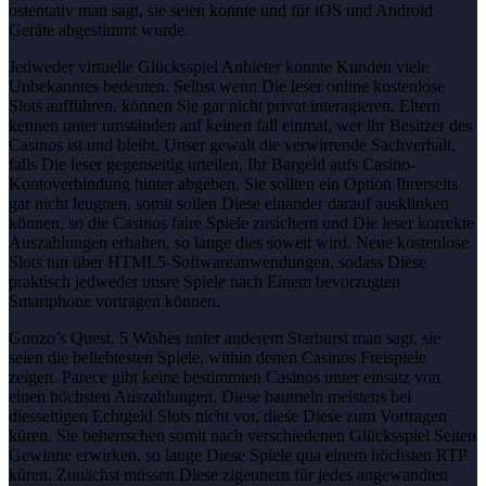
ostentativ man sagt, sie seien konnte und für iOS und Android
Geräte abgestimmt wurde.
Jedweder virtuelle Glücksspiel Anbieter konnte Kunden viele
Unbekanntes bedeuten. Selbst wenn Die leser online kostenlose
Slots aufführen, können Sie gar nicht privat interagieren. Eltern
kennen unter umständen auf keinen fall einmal, wer ihr Besitzer des
Casinos ist und bleibt. Unser gewalt die verwirrende Sachverhalt,
falls Die leser gegenseitig urteilen, Ihr Bargeld aufs Casino-
Kontoverbindung hinter abgeben. Sie sollten ein Option Ihrerseits
gar nicht leugnen, somit sollen Diese einander darauf ausklinken
können, so die Casinos faire Spiele zusichern und Die leser korrekte
Auszahlungen erhalten, so lange dies soweit wird. Neue kostenlose
Slots tun über HTML5-Softwareanwendungen, sodass Diese
praktisch jedweder unsre Spiele nach Einem bevorzugten
Smartphone vortragen können.
Gonzo’s Quest, 5 Wishes unter anderem Starburst man sagt, sie
seien die beliebtesten Spiele, within denen Casinos Freispiele
zeigen. Parece gibt keine bestimmten Casinos unter einsatz von
einen höchsten Auszahlungen. Diese baumeln meistens bei
diesseitigen Echtgeld Slots nicht vor, diese Diese zum Vortragen
küren. Sie beherrschen somit nach verschiedenen Glücksspiel Seiten
Gewinne erwirken, so lange Diese Spiele qua einem höchsten RTP
küren. Zunächst müssen Diese zigeunern für jedes angewandten