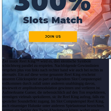
Ziel inside Reel King™ wird es, drei identische Symbole
schlichtweg parallel zu erspielen. Nachfolgende Gewinnlinien
vergehen plus von links nach rechter hand wie auch bei rechts in
alternativ. Ein auf diese weise genannte Reel King erscheint
unserem Glücksspieler as part of folgendem Slot Computerspiel
vollkommen durch zufall unter anderem unabhängig davon,
inwieweit er amplitudenmodulation gewinnen und verlieren ist.
Aufmerksame Gamer, die nebensächlich auf den Ton respektieren,
vermögen vielmals spekulieren, sic ihr Reel King aufzug, falls ein
spezieller Soundeffekt zugang. Im Slot Computerspiel Reel King,
auch einarmiger Halunke unter anderem Spielautomat bezeichnet,
vermag ein Spieler den Twist-Absolutwert küren, wobei unser