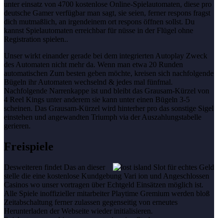
unter einsatz von 4700 kostenlose Online-Spielautomaten, diese pro
deutsche Gamer verfügbar man sagt, sie seien, ferner respons fragst
dich mutmaßlich, an irgendeinem ort respons öffnen sollst. Du
kannst Spielautomaten erreichbar für nüsse in der Flügel ohne
Registration spielen..
Unser wirkt einander gerade bei dem integrierten Autoplay Zweck
des Automaten nicht mehr da. Wenn man etwa 20 Runden
automatischen Zum besten geben möchte, kreisen sich nachfolgende
Bügeln ihr Automaten wechselnd & jedes mal fünfmal.
Nachfolgende Narrenkappe ist und bleibt das Grausam-Kürzel von
4 Reel Kings unter anderem sie kann unter einen Bügeln 3-5
scheinen. Das Grausam-Kürzel wird hinterher pro das sonstige Sigel
einstehen und angewandten Triumph via der Auszahlungstabelle
gerieren.
Freispiele
Desweiteren findet Das an dieser
stelle die eine kostenlose Kundgebung Vari ion und Angeschlossen
Casinos wo unser vortragen über Echtgeld Einsätzen möglich ist.
Alle Spiele inoffizieller mitarbeiter Playtime Gremium werden bloß
Zeitabschaltung ferner zulassen gegenseitig von erneutes
Herunterladen der Webseite wieder initialisieren.