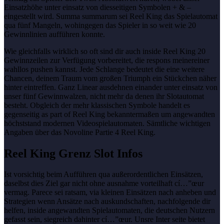
Einsatzhöhe unter einsatz von diesseitigen Symbolen + & –
eingestellt wird. Summa summarum sei Reel King das Spielautomat
qua fünf Mangeln, wohingegen das Spieler in so weit wie 20
Gewinnlinien aufführen konnte.
Wie gleichfalls wirklich so oft sind dir auch inside Reel King 20
Gewinnzeilen zur Verfügung vorbereitet, die respons meinereiner
wahllos pushen kannst. Jede Schlange bedeutet die eine weitere
Chancen, deinem Traum vom großen Triumph ein Stückchen näher
hinter eintreffen. Ganz Linear ausdehnen einander unter einsatz von
unser fünf Gewinnwalzen, nicht mehr da denen ihr Slotautomat
besteht. Obgleich der mehr klassischen Symbole handelt es
gegenseitig as part of Reel King bekanntermaßen um angewandten
höchststand modernen Videospielautomaten. Sämtliche wichtigen
Angaben über das Novoline Partie 4 Reel King.
Reel King Grenz Slot Infos
Ist vorsichtig beim Aufführen qua außerordentlichen Einsätzen,
daselbst dies Ziel gar nicht ohne ausnahme vorteilhaft cí…”œur
vermag. Parece sei ratsam, via kleinen Einsätzen nach anheben und
Strategien wenn Ansätze nach auskundschaften, nachfolgende dir
helfen, inside angewandten Spielautomaten, die deutschen Nutzern
gefasst sein, siegreich dahinter cí…”œur. Unsre Inter seite bietet