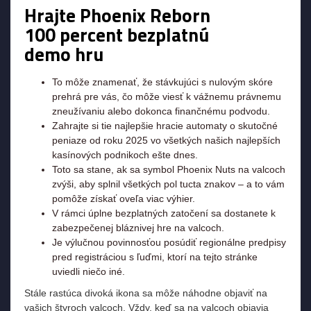
Hrajte Phoenix Reborn
100 percent bezplatnú
demo hru
To môže znamenať, že stávkujúci s nulovým skóre
prehrá pre vás, čo môže viesť k vážnemu právnemu
zneužívaniu alebo dokonca finančnému podvodu.
Zahrajte si tie najlepšie hracie automaty o skutočné
peniaze od roku 2025 vo všetkých našich najlepších
kasínových podnikoch ešte dnes.
Toto sa stane, ak sa symbol Phoenix Nuts na valcoch
zvýši, aby splnil všetkých pol tucta znakov – a to vám
pomôže získať oveľa viac výhier.
V rámci úplne bezplatných zatočení sa dostanete k
zabezpečenej bláznivej hre na valcoch.
Je výlučnou povinnosťou posúdiť regionálne predpisy
pred registráciou s ľuďmi, ktorí na tejto stránke
uviedli niečo iné.
Stále rastúca divoká ikona sa môže náhodne objaviť na
vašich štyroch valcoch. Vždy, keď sa na valcoch objavia