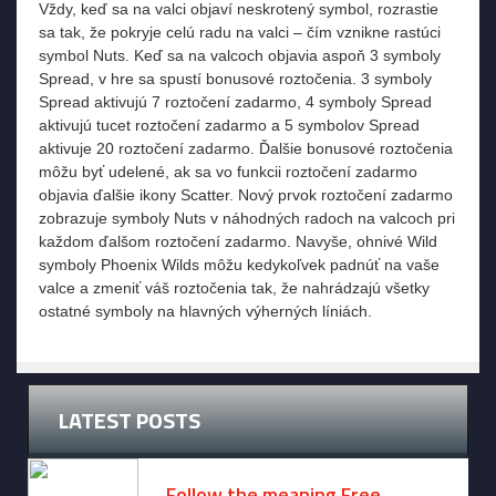
Vždy, keď sa na valci objaví neskrotený symbol, rozrastie
sa tak, že pokryje celú radu na valci – čím vznikne rastúci
symbol Nuts. Keď sa na valcoch objavia aspoň 3 symboly
Spread, v hre sa spustí bonusové roztočenia. 3 symboly
Spread aktivujú 7 roztočení zadarmo, 4 symboly Spread
aktivujú tucet roztočení zadarmo a 5 symbolov Spread
aktivuje 20 roztočení zadarmo. Ďalšie bonusové roztočenia
môžu byť udelené, ak sa vo funkcii roztočení zadarmo
objavia ďalšie ikony Scatter. Nový prvok roztočení zadarmo
zobrazuje symboly Nuts v náhodných radoch na valcoch pri
každom ďalšom roztočení zadarmo. Navyše, ohnivé Wild
symboly Phoenix Wilds môžu kedykoľvek padnúť na vaše
valce a zmeniť váš roztočenia tak, že nahrádzajú všetky
ostatné symboly na hlavných výherných líniách.
LATEST POSTS
Follow the meaning Free