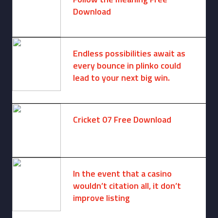
Download
November 14, 2024 -
2 comments
Endless possibilities await as
every bounce in plinko could
lead to your next big win.
August 6, 2025 -
One comment
Cricket 07 Free Download
November 6, 2024 -
No comments
In the event that a casino
wouldn’t citation all, it don’t
improve listing
August 9, 2026 -
No comments