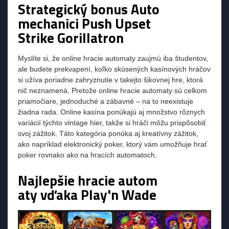
Strategický bonus Auto
mechanici Push Upset
Strike Gorillatron
Myslíte si, že online hracie automaty zaujmú iba študentov,
ale budete prekvapení, koľko skúsených kasínových hráčov
si užíva poriadne zahryznutie v takejto šikovnej hre, ktorá
nič neznamená. Pretože online hracie automaty sú celkom
priamočiare, jednoduché a zábavné – na to neexistuje
žiadna rada. Online kasína ponúkajú aj množstvo rôznych
variácií týchto vintage hier, takže si hráči môžu prispôsobiť
svoj zážitok. Táto kategória ponúka aj kreatívny zážitok,
ako napríklad elektronický poker, ktorý vám umožňuje hrať
poker rovnako ako na hracích automatoch.
Najlepšie hracie autom
aty vďaka Play'n Wade