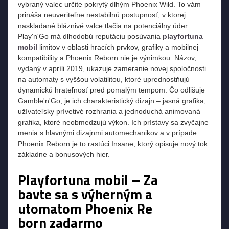
vybraný valec určite pokrytý dlhým Phoenix Wild. To vám
prináša neuveriteľne nestabilnú postupnosť, v ktorej
naskladané bláznivé valce tlačia na potenciálny úder.
Play'n'Go má dlhodobú reputáciu posúvania
playfortuna
mobil
limitov v oblasti hracích prvkov, grafiky a mobilnej
kompatibility a Phoenix Reborn nie je výnimkou.
Názov,
vydaný v apríli 2019, ukazuje zameranie novej spoločnosti
na automaty s vyššou volatilitou, ktoré uprednostňujú
dynamickú hrateľnosť pred pomalým tempom. Čo odlišuje
Gamble'n'Go, je ich charakteristický dizajn – jasná grafika,
užívateľsky prívetivé rozhrania a jednoduchá animovaná
grafika, ktoré neobmedzujú výkon. Ich prístavy sa zvyčajne
menia s hlavnými dizajnmi automechanikov a v prípade
Phoenix Reborn je to rastúci Insane, ktorý opisuje nový tok
základne a bonusových hier.
Playfortuna mobil – Za
bavte sa s výherným a
utomatom Phoenix Re
born zadarmo