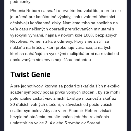
podmienky.
Phoenix Reborn sa snaží o prvotriednu volatilitu, a preto nie
je určená pre konštantné výplaty, inak uvoľnení účastníci
očakávajú konštantné zisky. Namiesto toho sa spolieha na
veľa času nečinných operácií prerušovaných minútami s
vysokými výhrami, najmä v novom kole 100% bezplatných
Revolves. Pomer rizika a odmeny, ktorý sme zistili, sa
nakláňa na hráčov, ktorí prekonajú varianciu, a na tých,
ktorí sa naháňajú za vysokými multiplikátormi na rozdiel od
opakovaných strikeov s najnižšou hodnotou.
Twist Genie
A pre jednotlivcov, ktorým sa podarí získať ďalších niekoľko
scatter symbolov počas prvku voľných otočení, by ste mohli
potenciálne získať viac z nich! Existuje možnosť získať až
20 ďalších voľných otočení, v závislosti od počtu vašich
scatter symbolov. Aby ste v hre Phoenix Reborn získali
bezplatné otočenia, musíte počas jedného roztočenia
umiestniť na valce 3, 4 alebo 5 symbolov Spread.