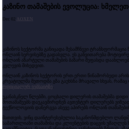
კაზინო თამაშების ევოლუცია: ხმელ
Dec 02
AOXEN
კაზინოს სექტორმა განიცადა შესამჩნევი ტრანსფორმაცია
ონლაინ სერვისებზე გადასვლა. ეს განვითარება მოტივი
ონლაინ აზარტული თამაშების ბაზარი შეფასდა დაახლოე
კვლევის მიხედვით.
ონლაინ კაზინოს სექტორის ერთ-ერთი წინამორბედი არის M
კრეატიულმა მეთოდმა გზა გაუხსნა მრავალი სხვას, რამა
ოფიციალურ ვებსაიტზე
.
უკანასკნელ წლებში, ცოცხალი დილერის თამაშებმა დიდი 
მოთამაშეებს დაუკავშირდნენ ავთენტურ დილერებს ვიზუა
ტექნოლოგიის დანერგვა ასევე აპირებს ონლაინ თამაშებ
მათთვის, ვინც დაინტერესებულია საკანონმდებლო ლანდშ
სამართლიანი თამაშისა და კლიენტების დაცვის უმაღლეს 
გადამწყვეტია, რადგან ინდუსტრია აგრძელებს ზრდას. აზა