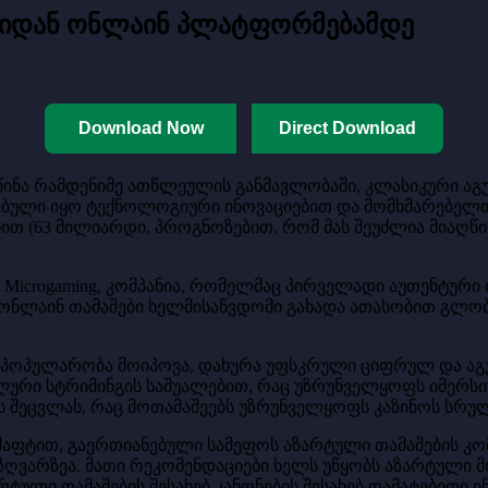
ეთიდან ონლაინ პლატფორმებამდე
Download Now
Direct Download
 წინა რამდენიმე ათწლეულის განმავლობაში, კლასიკური ა
რებული იყო ტექნოლოგიური ინოვაციებით და მომხმარებელთ
ბით
(63 მილიარდი, პროგნოზებით, რომ მას შეუძლია მიაღწი
icrogaming, კომპანია, რომელმაც პირველადი აუთენტური ო
ც ონლაინ თამაშები ხელმისაწვდომი გახადა ათასობით გლობ
პოპულარობა მოიპოვა, დახურა უფსკრული ციფრულ და აგური
ლური სტრიმინგის საშუალებით, რაც უზრუნველყოფს იმერ
ის შეცვლას, რაც მოთამაშეებს უზრუნველყოფს კაზინოს სრ
აფტით, გაერთიანებული სამეფოს აზარტული თამაშების კო
ზღვარზეა. მათი რეკომენდაციები ხელს უწყობს აზარტული მ
რტული თამაშების შესახებ კანონების შესახებ დამატებითი