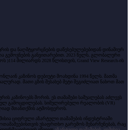
გურის და ნაღმტყორცნების დაწესებულებებიდან დინამიურ
ა გემოვნების განვითარებით. 2023 წელს, გლობალური
ოს )
114 მილიარდს 2028 წლისთვის, Grand View Research-ის
ნლაინ კაზინოს დებიუტი მოახდინა 1994 წელს. მათმა
ალურად. მათი გზის შესახებ მეტი შეგიძლიათ ნახოთ მათ
ს კაზინოებს შორის. ეს თამაშები საშუალებას აძლევს
სიულ გამოცდილებას. სიმულირებული რეალობის (VR)
ულიად შთანთქმის ატმოსფეროს.
მისია ციფრული აზარტული თამაშების ინდუსტრიაში
ოთამაშეებისთვის უსაფრთხო გარემოს შენარჩუნებას, რაც
 ინფორმაციისთვის ეწვიეთ
აზარტული თამაშების კომისია
.