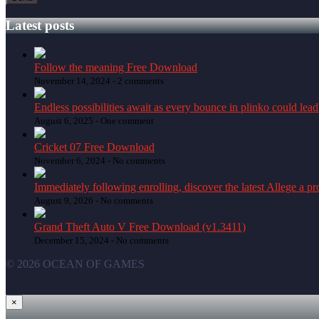
Latest posts
Follow the meaning Free Download
November 14, 2024 -
2 comments
Endless possibilities await as every bounce in plinko could lead
August 6, 2025 -
One comment
Cricket 07 Free Download
November 6, 2024 -
No comments
Immediately following enrolling, discover the latest Allege a pr
August 9, 2026 -
No comments
Grand Theft Auto V Free Download (v1.3411)
December 15, 2024 -
No comments
© 2026 OCEAN OF GAMES
×