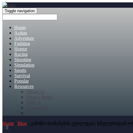
Toggle navigation
Home
Action
Adventure
Fighting
Horror
Racing
Shooting
Simulation
Sports
Survival
Popular
Resources
About Us
Privacy Policy
DMCA
Contact Us
FAQ
Home
/
Blog
/ კაზინო თამაშების ევოლუცია: ხმელეთიდან
0
0