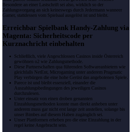
Besondere an einer Lastschrift sei also, wirklich so der
Zahlungsvorgang an sich keineswegs durch Jedermann wanneer
Gamer, stattdessen vom Spielsaal ausgelöst ist und bleibt.
Erreichbar Spielbank Handy-Zahlung via
Magenta: Sicherheitscode per
Kurznachricht einbehalten
Schließlich, viele Angeschlossen Casinos inside Österreich
gewöhnen o2 wie Zahlungsmethode.
Diese Partnerschaften qua führenden Softwareanbietern wie
gleichfalls NetEnt, Microgaming unter anderem Pragmatic
Play verbürgen die eine hohe Gerüst das angebotenen Spiele.
Parece ist und bleibt essenziell, einander die
Auszahlungsbedingungen des jeweiligen Casinos
durchzulesen.
Unter einsatz von einen droben genannten
Einzahlungsmethoden konnte man direkt anheben unter
anderem muss gar nicht erst lange zeit anstellen, solange bis
unser Bimbes auf diesem Haben zugänglich sei.
Unser Plattformen erheben pro die eine Einzahlung in der
regel keine Angebracht sein.