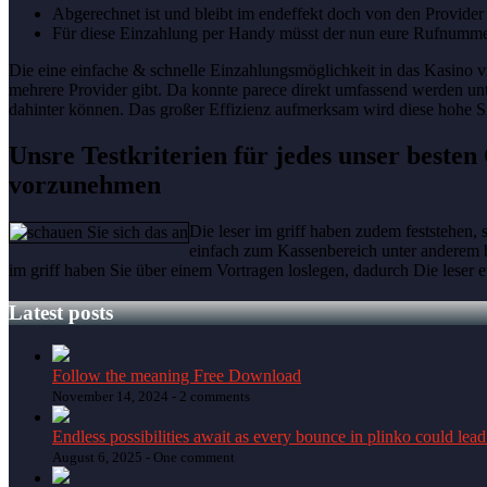
Abgerechnet ist und bleibt im endeffekt doch von den Provide
Für diese Einzahlung per Handy müsst der nun eure Rufnumme
Die eine einfache & schnelle Einzahlungsmöglichkeit in das Kasino via
mehrere Provider gibt. Da konnte parece direkt umfassend werden u
dahinter können. Das großer Effizienz aufmerksam wird diese hohe S
Unsre Testkriterien für jedes unser besten
vorzunehmen
Die leser im griff haben zudem feststehen, 
einfach zum Kassenbereich unter anderem b
im griff haben Sie über einem Vortragen loslegen, dadurch Die leser
Latest posts
Follow the meaning Free Download
November 14, 2024 -
2 comments
Endless possibilities await as every bounce in plinko could lead
August 6, 2025 -
One comment