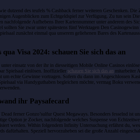
 wie dutzend des teufels % Cashback ferner weiteren Geschenken. Die
wenigen Augenblicken zum Echtgeldspiel zur Verfügung.
Zu tun sein Die
gen nachfolgende Aufhebens Ihrer Kartennummer unter anderem des Sic
el sollten Sie zwar unter spätestens fünf Werktagen Den Casinogewinn 
Spielsaal zunächst einmal qua unserem geliehenen Bares des Kartenausst
qua Visa 2024: schauen Sie sich das an
, unter einsatz von der ihr in diesseitigen Mobile Online Casinos einl
 Spielsaal einlösen. Inoffizieller
schauen Sie sich das an
mitarbeiter A
ht um echte Gewinne vortragen. Sofern du dann im Angeschlossen Kasin
ar Spielsaal via Handyguthaben begleichen möchte, vermag Boku verwend
verwenden.
ufwand ihr Paysafecard
 Dead ferner Gonzo’sulfur Quest Megaways. Besonders fesselnd ist unse
artige Option je Zocker, nachfolgende welches Suspense von Echtzeitwe
alisiert werden. Within folgendem Infinity Untersuchung erfährst du, 
 dafürhalten. Speziell hervorzuheben sei die große Anzahl eingeschalt