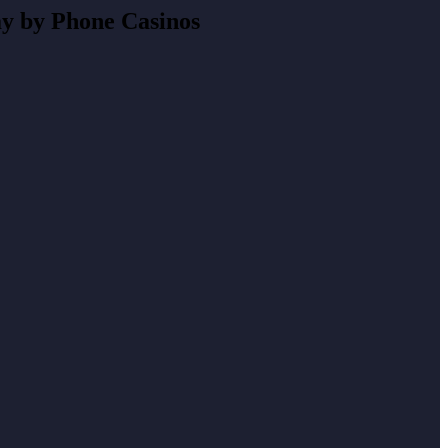
ay by Phone Casinos