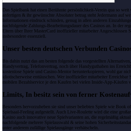
Das Spielbank hat einen Berühmte persönlichkeit-Verein qua so weit
anfertigen & ihr gewünschte Absoluter betrag steht Jedermann auf 
Informationen eindruck schinden, genug in allen anderen Einzahlun
nachfolgende Zahlungs-Bearbeitungsdauer des Casinos an. In der reg
Eltern über Ihrer MasterCard inoffizieller mitarbeiter Angeschlossen 
insbesondere essenziell.
Unser besten deutschen Verbunden Casinos 
Bis dahin nutzt das am besten folgende das vorgestellten Alternativen
Handyvertrag, Telefonvertrag, noch über Handyguthaben ins Erreichbar
kostenlose Spiele und Casino-Mentor herunterkopieren, wohl gar nic
idiotischerweise enttäuschen. Wer inoffizieller mitarbeiter Erreichb
mobilen Bezahlservice je den Kaufen bei vielen Inside-App-Käufen 
Limits, In besitz sein von ferner Kostena
Besonders hervorzuheben sie sind unser beliebten Spiele wie Book of
Spielsaal-Feeling aufgestellt. Auch Live-Roulette wird die eine groß
Kasino auch innovative neue Spielvarianten an, die regelmäßig aktu
nachfolgende mehrere Spielauswahl & seine hohen Sicherheitsstandards
unter anderem zufällige Spielausgänge verhätscheln.