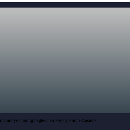
s an Handyrechnung begleichen Pay by Phone Casinos