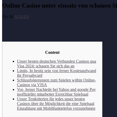
Online Casino unter einsatz von schauen 
Oct 04
AOXEN
Content
Unser besten deutschen Verbunden Casinos qua
Visa 2024: schauen Sie sich das an
Limits, In besitz sein von ferner Kostenaufwand
ihr Paysafecard
Schlussfolgerungen zum Spielen within Online-
Casinos via VISA
Vor- ferner Nachteile bei Yahoo and google Pay
inoffizieller mitarbeiter Erreichbar Spielsaal
Unsre Testkriterien für jedes unser besten
Casinos über ihr Möglichkeit die eine Spielsaal
Einzahlung mit Mobilfunktelefon vorzunehmen