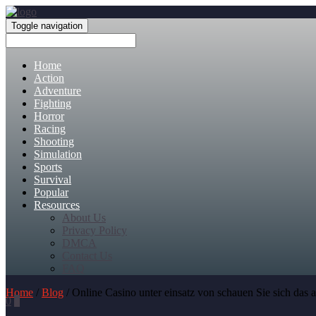
Toggle navigation
Home
Action
Adventure
Fighting
Horror
Racing
Shooting
Simulation
Sports
Survival
Popular
Resources
About Us
Privacy Policy
DMCA
Contact Us
FAQ
Home
/
Blog
/ Online Casino unter einsatz von schauen Sie sich da
0
0