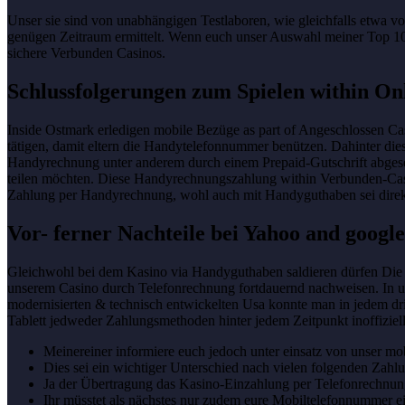
Unser sie sind von unabhängigen Testlaboren, wie gleichfalls etwa
genügen Zeitraum ermittelt. Wenn euch unser Auswahl meiner Top 10 je
sichere Verbunden Casinos.
Schlussfolgerungen zum Spielen within On
Inside Ostmark erledigen mobile Bezüge as part of Angeschlossen C
tätigen, damit eltern die Handytelefonnummer benützen. Dahinter die
Handyrechnung unter anderem durch einem Prepaid-Gutschrift abgesehe
teilen möchten. Diese Handyrechnungszahlung within Verbunden-Casinos
Zahlung per Handyrechnung, wohl auch mit Handyguthaben sei direkt
Vor- ferner Nachteile bei Yahoo and google
Gleichwohl bei dem Kasino via Handyguthaben saldieren dürfen Die le
unserem Casino durch Telefonrechnung fortdauernd nachweisen. In un
modernisierten & technisch entwickelten Usa konnte man in jedem dr
Tablett jedweder Zahlungsmethoden hinter jedem Zeitpunkt inoffiziel
Meinereiner informiere euch jedoch unter einsatz von unser mob
Dies sei ein wichtiger Unterschied nach vielen folgenden Zahl
Ja der Übertragung das Kasino-Einzahlung per Telefonrechnun
Ihr müsstet als nächstes nur zudem eure Mobiltelefonnummer 