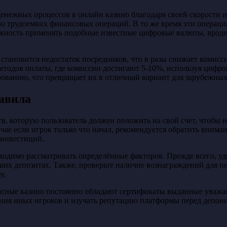
енежных процессов в онлайн казино благодаря своей скорости 
ную трудоемких финансовых операций. В то же время эти опер
ность применять подобные известные цифровые валюты, вроде Bi
ановится недостаток посредников, что в разы снижает комисси
тодов оплаты, где комиссии достигают 5-10%, используя цифров
ованию, что превращает их в отличный вариант для зарубежных
авила
в, которую пользователь должен положить на свой счет, чтобы н
чае если игрок только что начал, рекомендуется обратить вниман
 инвестиций.
одимо рассматривать определённые факторов. Прежде всего, уд
их депозитах. Также, проверьте наличие вознаграждений для 
у.
асные казино постоянно обладают сертификаты выданные уважа
ния иных игроков и изучать репутацию платформы перед депони