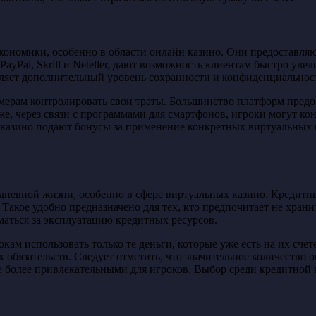
ономики, особенно в области онлайн казино. Они предоставляю
yPal, Skrill и Neteller, дают возможность клиентам быстро уве
ляет дополнительный уровень сохранности и конфиденциальност
ймерам контролировать свои траты. Большинство платформ пред
же, через связи с программами для смартфонов, игроки могут ко
 казино подают бонусы за применение конкретных виртуальных к
евной жизни, особенно в сфере виртуальных казино. Кредитные 
. Такое удобно предназначено для тех, кто предпочитает не хран
маться за эксплуатацию кредитных ресурсов.
кам использовать только те деньги, которые уже есть на их сче
 обязательств. Следует отметить, что значительное количество
е более привлекательными для игроков. Выбор среди кредитной 