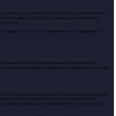
ов. Пределы на снятие могут колебаться в зависимости от
водить деньги до 5000 у.е. за перевод, в то время как
х лимитов.
 пределах 24-72 часов, тем не менее это определяется
 в большинстве случаев предполагает предоставление
елает быстрее процесс снятия денег, а также предоставляет
аботчики презентовали множество инноваций, среди которых
ays от NetEnt притягивает взор пользователей из-за
актуальные техники, что превращает её в одну из самых