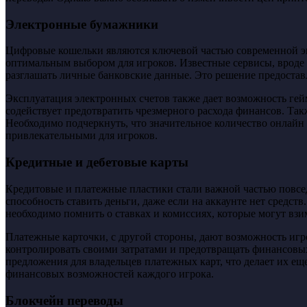
Электронные бумажники
Цифровые кошельки являются ключевой частью современной эк
оптимальным выбором для игроков. Известные сервисы, вроде Pa
разглашать личные банковские данные. Это решение предостав
Эксплуатация электронных счетов также дает возможность ге
содействует предотвратить чрезмерного расхода финансов. Так
Необходимо подчеркнуть, что значительное количество онлайн
привлекательными для игроков.
Кредитные и дебетовые карты
Кредитовые и платежные пластики стали важной частью повседн
способность ставить деньги, даже если на аккаунте нет средств
необходимо помнить о ставках и комиссиях, которые могут взи
Платежные карточки, с другой стороны, дают возможность игро
контролировать своими затратами и предотвращать финансовых
предложения для владельцев платежных карт, что делает их ещ
финансовых возможностей каждого игрока.
Блокчейн переводы