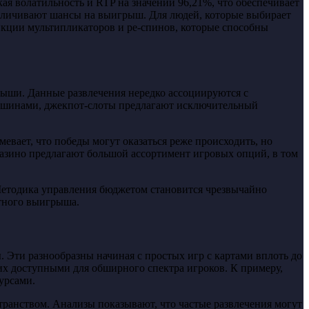
кая волатильность и RTP на значении 96,21%, что обеспечивает
еличивают шансы на выигрыш. Для людей, которые выбирает
нкции мультипликаторов и ре-спинов, которые способны
рыши. Данные развлечения нередко ассоциируются с
машинами, джекпот-слоты предлагают исключительный
евает, что победы могут оказаться реже происходить, но
казино предлагают большой ассортимент игровых опций, в том
 Методика управления бюджетом становится чрезвычайно
етного выигрыша.
. Эти разнообразны начиная с простых игр с картами вплоть до
 их доступными для обширного спектра игроков. К примеру,
урсами.
транством. Анализы показывают, что частые развлечения могут