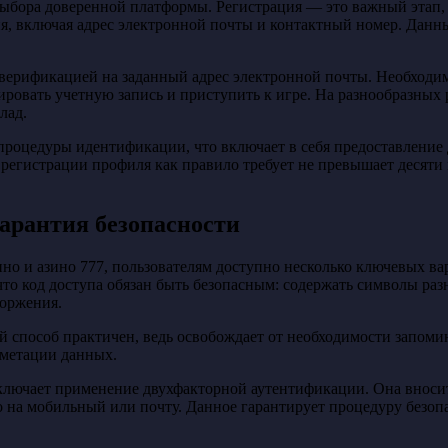
выбора доверенной платформы. Регистрация — это важный этап,
ния, включая адрес электронной почты и контактный номер. Дан
верификацией на заданный адрес электронной почты. Необходим
ировать учетную запись и приступить к игре. На разнообразных
лад.
роцедуры идентификации, что включает в себя предоставление
регистрации профиля как правило требует не превышает десяти 
арантия безопасности
зино и азино 777, пользователям доступно несколько ключевых 
 что код доступа обязан быть безопасным: содержать символы р
торжения.
 способ практичен, ведь освобождает от необходимости запомин
ометации данных.
ключает применение двухфакторной аутентификации. Она вносит
 на мобильный или почту. Данное гарантирует процедуру безопас