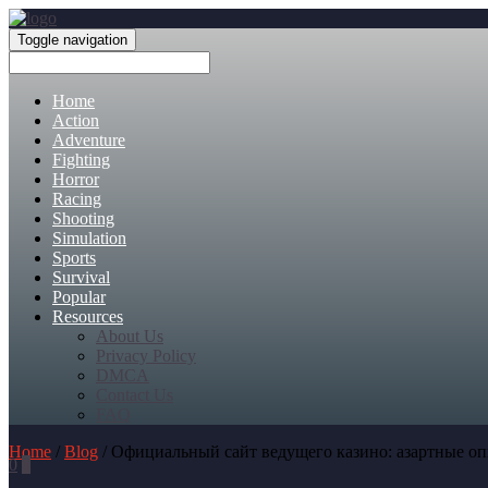
Toggle navigation
Home
Action
Adventure
Fighting
Horror
Racing
Shooting
Simulation
Sports
Survival
Popular
Resources
About Us
Privacy Policy
DMCA
Contact Us
FAQ
Home
/
Blog
/ Официальный сайт ведущего казино: азартные о
0
0