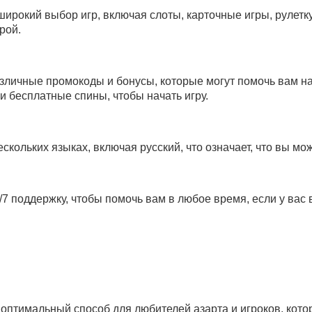
ирокий выбор игр, включая слоты, карточные игры, рулетку 
рой.
личные промокоды и бонусы, которые могут помочь вам нач
 бесплатные спины, чтобы начать игру.
скольких языках, включая русский, что означает, что вы мо
7 поддержку, чтобы помочь вам в любое время, если у вас
 оптимальный способ для любителей азарта и игроков, кот