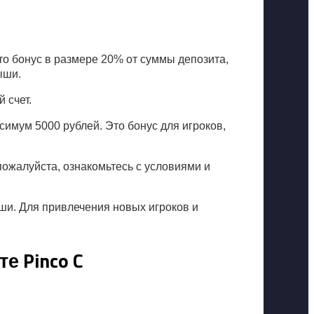
то бонус в размере 20% от суммы депозита,
ыши.
 счет.
симум 5000 рублей. Это бонус для игроков,
пожалуйста, ознакомьтесь с условиями и
ыши. Для привлечения новых игроков и
 Pinco C