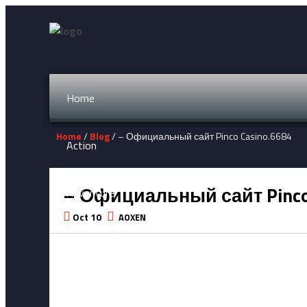
Home
Home
/
Blog
/ – Официальный сайт Pinco Casino.6684
Action
– Официальный сайт Pinco
Adventure
Oct 10
AOXEN
Fighting
Horror