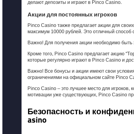
делают депозиты и играют в Pinco Casino.
Акции для постоянных игроков
Pinco Casino также предлагает акции для свои
максимум 10000 рублей. Это отличный способ 
Важно! Для получения акции необходимо быть з
Кроме того, Pinco Casino предлагает акцию “То
которые регулярно играют в Pinco Casino и до
Важно! Все бонусы и акции имеют свои условия
ограничениями на официальном сайте Pinco Ca
Pinco Casino – это лучшее место для игроков,
мотивации уже существующих, Pinco Casino пр
Безопасность и конфиден
asino