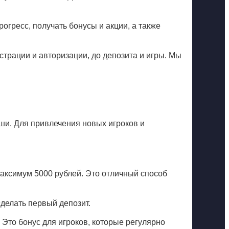
рогресс, получать бонусы и акции, а также
страции и авторизации, до депозита и игры. Мы
ыши. Для привлечения новых игроков и
максимум 5000 рублей. Это отличный способ
делать первый депозит.
 Это бонус для игроков, которые регулярно