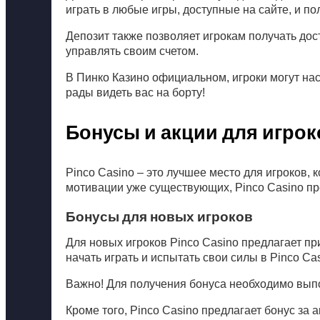
играть в любые игры, доступные на сайте, и по
Депозит также позволяет игрокам получать дост
управлять своим счетом.
В Пинко Казино официальном, игроки могут нас
рады видеть вас на борту!
Бонусы и акции для игроко
Pinco Casino – это лучшее место для игроков,
мотивации уже существующих, Pinco Casino пр
Бонусы для новых игроков
Для новых игроков Pinco Casino предлагает пр
начать играть и испытать свои силы в Pinco Cas
Важно! Для получения бонуса необходимо выпо
Кроме того, Pinco Casino предлагает бонус за 