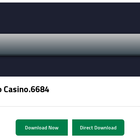
 Casino.6684
Download Now
Direct Download