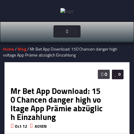
Toggle
navigation
Home
/
Blog
/ Mr Bet App Download: 150 Chancen danger high
voltage App Prämie abzüglich Einzahlung
0
0
Mr Bet App Download: 15
0 Chancen danger high vo
ltage App Prämie abzüglic
h Einzahlung
Oct 12
AOXEN