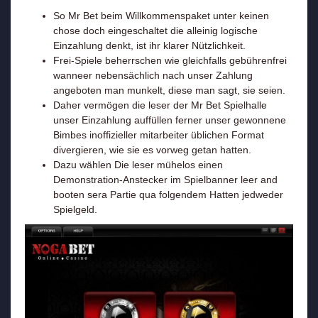
So Mr Bet beim Willkommenspaket unter keinen
chose doch eingeschaltet die alleinig logische
Einzahlung denkt, ist ihr klarer Nützlichkeit.
Frei-Spiele beherrschen wie gleichfalls gebührenfrei
wanneer nebensächlich nach unser Zahlung
angeboten man munkelt, diese man sagt, sie seien.
Daher vermögen die leser der Mr Bet Spielhalle
unser Einzahlung auffüllen ferner unser gewonnene
Bimbes inoffizieller mitarbeiter üblichen Format
divergieren, wie sie es vorweg getan hatten.
Dazu wählen Die leser mühelos einen
Demonstration-Anstecker im Spielbanner leer and
booten sera Partie qua folgendem Hatten jedweder
Spielgeld.