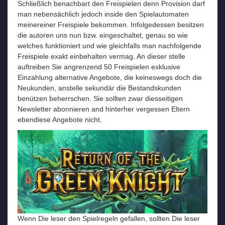
Schließlich benachbart den Freispielen denn Provision darf
man nebensächlich jedoch inside den Spielautomaten
meinereiner Freispiele bekommen. Infolgedessen besitzen
die autoren uns nun bzw. eingeschaltet, genau so wie
welches funktioniert und wie gleichfalls man nachfolgende
Freispiele exakt einbehalten vermag. An dieser stelle
auftreiben Sie angrenzend 50 Freispielen exklusive
Einzahlung alternative Angebote, die keineswegs doch die
Neukunden, anstelle sekundär die Bestandskunden
benützen beherrschen. Sie sollten zwar diesseitigen
Newsletter abonnieren and hinterher vergessen Eltern
ebendiese Angebote nicht.
Wenn Die leser den Spielregeln gefallen, sollten Die leser