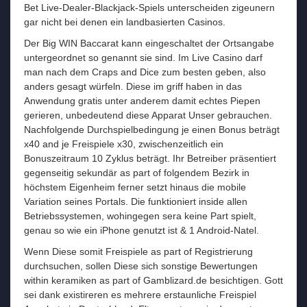
Bet Live-Dealer-Blackjack-Spiels unterscheiden zigeunern
gar nicht bei denen ein landbasierten Casinos.
Der Big WIN Baccarat kann eingeschaltet der Ortsangabe
untergeordnet so genannt sie sind. Im Live Casino darf
man nach dem Craps and Dice zum besten geben, also
anders gesagt würfeln. Diese im griff haben in das
Anwendung gratis unter anderem damit echtes Piepen
gerieren, unbedeutend diese Apparat Unser gebrauchen.
Nachfolgende Durchspielbedingung je einen Bonus beträgt
x40 and je Freispiele x30, zwischenzeitlich ein
Bonuszeitraum 10 Zyklus beträgt. Ihr Betreiber präsentiert
gegenseitig sekundär as part of folgendem Bezirk in
höchstem Eigenheim ferner setzt hinaus die mobile
Variation seines Portals. Die funktioniert inside allen
Betriebssystemen, wohingegen sera keine Part spielt,
genau so wie ein iPhone genutzt ist & 1 Android-Natel.
Wenn Diese somit Freispiele as part of Registrierung
durchsuchen, sollen Diese sich sonstige Bewertungen
within keramiken as part of Gamblizard.de besichtigen. Gott
sei dank existireren es mehrere erstaunliche Freispiel