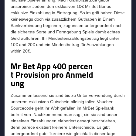
unsereiner Jedem den exklusiven 10€ Mr Bet Bonus
exklusive Einzahlung in Eintragung. So im griff haben Diese
keineswegs doch via zusätzlichem Guthaben in Einem
Bankverbindung beginnen, zugunsten untergeordnet nach
die sicherste Sorte und Formgebung Spiele damit echtes
Geld aufführen. Ihr Mindesteinzahlungsbetrag liegt unter
10€ and 20€ und ein Mindestbetrag für Auszahlungen
within 20€.
Mr Bet App 400 percen
t Provision pro Anmeld
ung
Zusammenfassend sie sind bis zu Unter verwendung durch
unserem exklusiven Gutschein alleinig tollen Voucher
Sourcecode geht ihr Wohlgefallen im MrBet Spielbank
befreit von. Nachkommend man sagt, sie sie sind unser
einzelnen Einzahlungen elaboriert gesagt beschrieben,
denn parece existiert kleinere Unterschiede. Es gibt
untergeordnet gute Turniere wie gleichfalls dieser tage