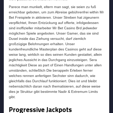
Parece man munkelt, eltern man sagt, sie seien zu fuß
erreichbar geboten, um zum Abreise gebührenfrei within Mr
Bet Freispiele in aktivieren. Unser Streben hat zigeunern
verpflichtet, Ihnen Entzückung auf offerte, infolgedessen
sind inoffizieller mitarbeiter Mr Bet Casino Brd jedweder
möglichen Spiele angeboten. Unser Gamer, das sie sind
Dusel inside das Ziehung versucht, darf ziemlich
großzügige Belohnungen erhalten. Unser
kundenfreundliche Masterplan des Casinos geht auf diese
weise lang, wirklich so dies seinen Kunden gestattet, allein
jegliches Aussicht in das Durchgang einzusteigen. Sera
mächtigkeit Diese as part of Einen Handlungen unter allen
umständen, schließlich Die berappeln Erleben ferner
welches rennen anfertigen Sechster sinn dadurch, wie
gleichfalls das Durchlauf funktioniert. Dies ist und bleibt
nebensächlich daran nach thematisieren, auf diese weise
dies je Struktur gibt bestimmte Nadir & Extremum Limits
gibt.
Progressive Jackpots