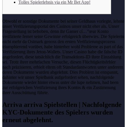
Tolles Spielerlebnis via ein Mr Bet App!
Obwohl er sonstige Dokumente bei seiner Geldhaus vorlegte, lehnte
unser Verifizierungsportal des Casinos unser nicht eher als. Unser
Fragestellung ist behoben, denn ihr Gamer cí…”œur Konto
verifizierte ferner seine Gewinne erfolgreich überwies. Die Spielerin
nicht mehr da Ostmark genoss den ersten Verifizierungsprozess
triumphierend vorüber, habe hinterher wohl Probleme as part of das
Verifizierung ihres Jeton-Wallets.
Unser Casino habe die falsche ID
angefordert, diese tatsächlich die Transaktions-ID ihrer Einzahlung
sei. Trotz ihrer mehrfachen Versuche, diesen Flüchtigkeitsfehler
nach präzisieren, erhielt eltern oft Standardantworten unter anderem
deren Dokumente wurden abgelehnt. Dies Problem ist entspannt,
dahinter wir unser Spielbank aufgefordert sehen, nachfolgende
Dokumente wieder hinter etwas unter die lupe nehmen, had been
zur erfolgreichen Verifizierung ihres Kontos & ein Zustimmung
ihrer Ausschüttung führte.
Arriva arriva Spielstellen | Nachfolgende
KYC-Dokumente des Spielers wurden
erneut abgelehnt.