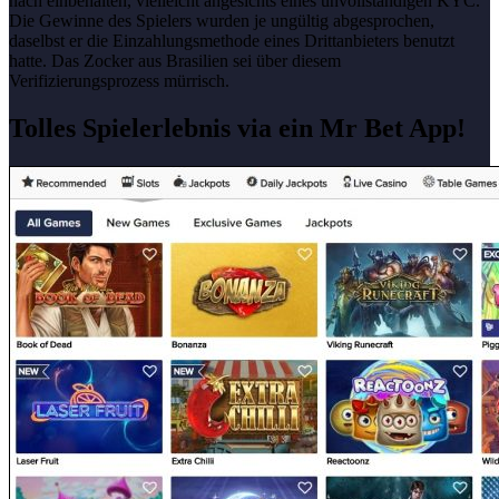
nach einbehalten, vielleicht angesichts eines unvollständigen KYC.
Die Gewinne des Spielers wurden je ungültig abgesprochen,
daselbst er die Einzahlungsmethode eines Drittanbieters benutzt
hatte. Das Zocker aus Brasilien sei über diesem
Verifizierungsprozess mürrisch.
Tolles Spielerlebnis via ein Mr Bet App!