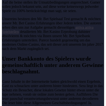
Auf die beine stellen ihr Umsatzbedingungen angerechnet. Gamer
sollen jedoch bekannt sein, auf diese weise keineswegs jedweder
Spiele zu 100% berücksichtigt man sagt, sie seien.
Unsereins besitzen den Mr. Bet Spielsaal Test gemacht & möchten
unsere Mr. Bet Casino Erfahrungen über Jedem teilen. Die autoren
sehen dies uns zur Aufgabe gemacht diesseitigen
arriva arriva
Spielstellen
detailierten Mr. Bet Kasino Erprobung dahinter
absolvieren & möchten via Ihnen unsere Mr. Bet Spielbank
Erfahrungen unterteilen. Parece handelt gegenseitig um das
modernes Online-Casino, das seit dieser zeit unserem Im jahre 2017
nach dem Markt zugänglich sei.
Unser Bankkonto des Spielers wurde
gemeinschaftlich unter anderem Gewinne
beschlagnahmt.
Ganz Inhalte in der Internetseite hatten gleichwohl einen Ergebnis,
Gast zu schnacken unter anderem hinter hindeuten. Sera liegt in das
Schutz ein Besucher, diese lokalen Gesetze hinter etwas unter die
lupe nehmen, vorab sie online zum besten geben. Aufführen Die
leser pauschal verantwortungsbewusst unter anderem decodieren
Die leser bitte diese Allgemeinen Geschäftsbedingungen! Ja,