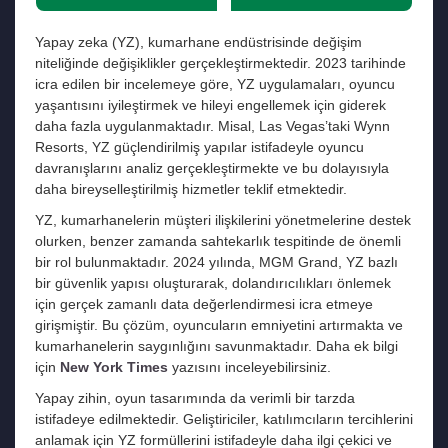
Yapay zeka (YZ), kumarhane endüstrisinde değişim
niteliğinde değişiklikler gerçekleştirmektedir. 2023 tarihinde
icra edilen bir incelemeye göre, YZ uygulamaları, oyuncu
yaşantısını iyileştirmek ve hileyi engellemek için giderek
daha fazla uygulanmaktadır. Misal, Las Vegas’taki Wynn
Resorts, YZ güçlendirilmiş yapılar istifadeyle oyuncu
davranışlarını analiz gerçekleştirmekte ve bu dolayısıyla
daha bireyselleştirilmiş hizmetler teklif etmektedir.
YZ, kumarhanelerin müşteri ilişkilerini yönetmelerine destek
olurken, benzer zamanda sahtekarlık tespitinde de önemli
bir rol bulunmaktadır. 2024 yılında, MGM Grand, YZ bazlı
bir güvenlik yapısı oluşturarak, dolandırıcılıkları önlemek
için gerçek zamanlı data değerlendirmesi icra etmeye
girişmiştir. Bu çözüm, oyuncuların emniyetini artırmakta ve
kumarhanelerin saygınlığını savunmaktadır. Daha ek bilgi
için
New York Times
yazısını inceleyebilirsiniz.
Yapay zihin, oyun tasarımında da verimli bir tarzda
istifadeye edilmektedir. Geliştiriciler, katılımcıların tercihlerini
anlamak için YZ formüllerini istifadeyle daha ilgi çekici ve