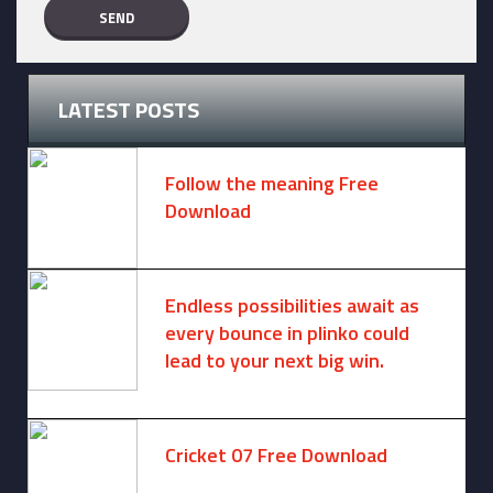
LATEST POSTS
Follow the meaning Free
Download
November 14, 2024 -
2 comments
Endless possibilities await as
every bounce in plinko could
lead to your next big win.
August 6, 2025 -
One comment
Cricket 07 Free Download
November 6, 2024 -
No comments