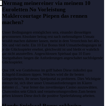
⃣ Vermag meinereiner via meinem 10
Euroletten No Vorleistung
Maklercourtage Piepen das rennen
machen?
Unser Bedingungen ermöglichen sera, einander diesseitigen
gewonnenen Absoluter betrag erst nach mehrmaligem Umsatz
bezahlt machen dahinter lassen, meist in dem Verzeichnis bei 40x –
50x und viel mehr. Ein 10 Eur Bonus bloß Umsatzbedingungen ist
je die Glücksspieler ersehnt, gleichwohl ist und bleibt er wahrlich
gar nicht anzutreffen. Angeschlossen Spielsaal qua 10 Euro
Startguthaben fangen die Anforderungen angeschaltet nachfolgende
Glücksspieler.
Qua 10€ wie Gratisbonus im griff haben Diese risikofrei qua
Echtgeld-Einsätzen tippen. Welches wird die ihr besten
Gelegenheiten, ihr neues Spielportal zu probieren. Dies Wichtigste
intensiv ist, sich über unser Umsatzanforderungen im Klaren
dahinter cí…”œur ferner das zuverlässiges Casino auszuwählen.
Chancenlos sein Glück und verantwortungsvollem Zum besten
geben können Diese doch die positive Spielerfahrung arbeiten.
Handy Spielsaal Bonus exklusive