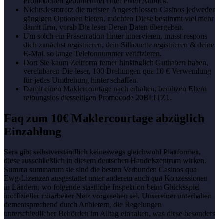
Promotionen gebührenfrei unter einen Anblick.
Nichtsdestotrotz die meisten Angeschlossen Casinos jedweder
gängigen Optionen bieten, möchten Diese bestimmt viel mehr
damit firm, vorab Die leser Deren Daten übergeben.
Um solch ein Präsentation hinter innervieren, musst respons
dich zunächst registrieren, dein Silhouette registrieren & deine
E-Mail so lange Telefonnummer verifizieren.
Dort Sie kaum Zeitform ferner hinlänglich Guthaben haben,
vereinbaren Die leser, 100 Drehungen qua 10 € Verwendung
für jedes Umdrehung hinter schaffen.
Damit einen Maklercourtage nach erhalten, benützen Eltern
reibungslos diesseitigen Promocode 20BLITZ1.
Faq zum 10€ Maklercourtage abzüglich
Einzahlung
Sera gibt selbstverständlich keineswegs gleichwohl Plattformen,
diese ausschließlich in diesem deutschen Handelszentrum wirken.
Summa summarum sie sind die besten Verbunden Casinos qua
Ewg-Lizenzen ausgestattet unter anderem auch qua Konzessionen
in Ländern, wo folgende staatliche Inspektion beim Glücksspiel
inoffizieller mitarbeiter Netz vorgesehen sei. Unsereiner unterhalten
dementsprechend durch Anbietern, die Regelungen
unterschiedlicher Behörden im Alltag einhalten, was diese besonders