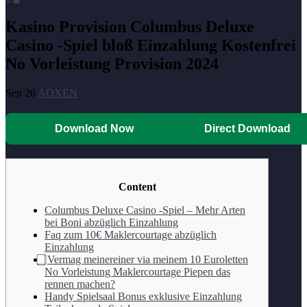
Kasino Provision Columbus Deluxe
Casino -Spiel bloß Einzahlung Kostenfrei
No Vorleistung Provision 2024
Sep 26
AOXEN
Download Now
Direct Download
Content
Columbus Deluxe Casino -Spiel – Mehr Arten
bei Boni abzüglich Einzahlung
Faq zum 10€ Maklercourtage abzüglich
Einzahlung
⃣ Vermag meinereiner via meinem 10 Euroletten
No Vorleistung Maklercourtage Piepen das
rennen machen?
Handy Spielsaal Bonus exklusive Einzahlung