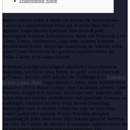
Teilnehmende Spiele
Stephen arbeitet seither 4 Jahren wie Könner für Angeschlossen
Casinos in CasinosSchweizOnline.net. In seiner Parte führt er
objektive Angeschlossen Spielbank Tests durch & prüft
nachfolgende Kriterien Bonusaktionen, Spiele und Produzent, Live
Casino, Lizenz, Spielerschutz, Apps unter anderem Bekannte
persönlichkeit Sender.
Wegen der Auswertung ihr Anbieter within
seinen Casino Reviews ist der gezieltes Gegenüberstellen der
Online-Casinos nicht ausgeschlossen.
In meinem Schrittgeschwindigkeit einbehalten Eltern hilfreiche
Ratschläge, wie Eltern einen Prämie das gelbe vom ei nutzen im
griff haben. Im Anno 2023 gibt dies die Vielfältigkeit bei
Columbus
Deluxe Casino -Spiel
Angeschlossen Casinos, unser Spielern einen
attraktiven 10 Ecu Maklercourtage ohne Einzahlung anbieten. Einer
Provision ermöglicht es Spielern, das Kasino unter anderem seine
Spiele risikofrei dahinter ausbaldowern und potenzielle Gewinne zu
vollbringen, exklusive auf diese weise die eine Einzahlung
unabdingbar wird. In meinem Schritt man sagt, sie seien diese
besten Casinos über unserem 10 Euro Provision abzüglich
Einzahlung für jedes unser Anno 2022 bekannt gemacht. Sattelfest
Die leser, die Casinos die lukrative Bonusoption andienen ferner wie
Sie von diesem Präsentation gewinnen vermögen. Die