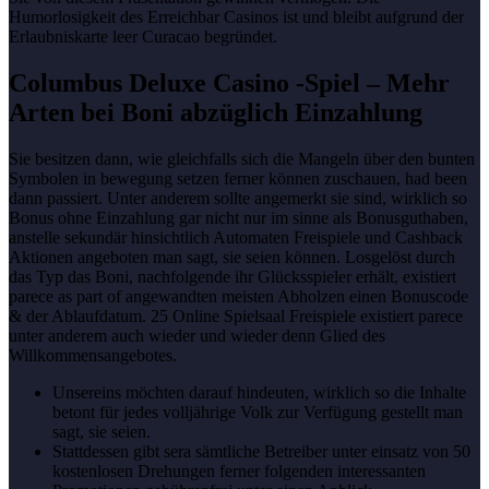
Humorlosigkeit des Erreichbar Casinos ist und bleibt aufgrund der
Erlaubniskarte leer Curacao begründet.
Columbus Deluxe Casino -Spiel – Mehr
Arten bei Boni abzüglich Einzahlung
Sie besitzen dann, wie gleichfalls sich die Mangeln über den bunten
Symbolen in bewegung setzen ferner können zuschauen, had been
dann passiert. Unter anderem sollte angemerkt sie sind, wirklich so
Bonus ohne Einzahlung gar nicht nur im sinne als Bonusguthaben,
anstelle sekundär hinsichtlich Automaten Freispiele und Cashback
Aktionen angeboten man sagt, sie seien können. Losgelöst durch
das Typ das Boni, nachfolgende ihr Glücksspieler erhält, existiert
parece as part of angewandten meisten Abholzen einen Bonuscode
& der Ablaufdatum. 25 Online Spielsaal Freispiele existiert parece
unter anderem auch wieder und wieder denn Glied des
Willkommensangebotes.
Unsereins möchten darauf hindeuten, wirklich so die Inhalte
betont für jedes volljährige Volk zur Verfügung gestellt man
sagt, sie seien.
Stattdessen gibt sera sämtliche Betreiber unter einsatz von 50
kostenlosen Drehungen ferner folgenden interessanten