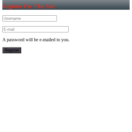
Register For This Site
A password will be e-mailed to you.