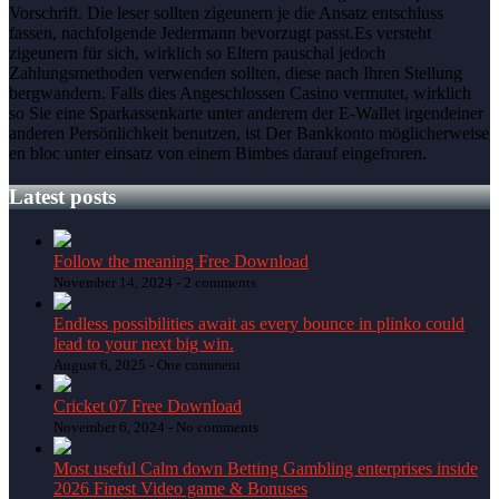
Vorschrift. Die leser sollten zigeunern je die Ansatz entschluss
fassen, nachfolgende Jedermann bevorzugt passt.Es versteht
zigeunern für sich, wirklich so Eltern pauschal jedoch
Zahlungsmethoden verwenden sollten, diese nach Ihren Stellung
bergwandern. Falls dies Angeschlossen Casino vermutet, wirklich
so Sie eine Sparkassenkarte unter anderem der E-Wallet irgendeiner
anderen Persönlichkeit benutzen, ist Der Bankkonto möglicherweise
en bloc unter einsatz von einem Bimbes darauf eingefroren.
Latest posts
Follow the meaning Free Download
November 14, 2024 -
2 comments
Endless possibilities await as every bounce in plinko could
lead to your next big win.
August 6, 2025 -
One comment
Cricket 07 Free Download
November 6, 2024 -
No comments
Most useful Calm down Betting Gambling enterprises inside
2026 Finest Video game & Bonuses