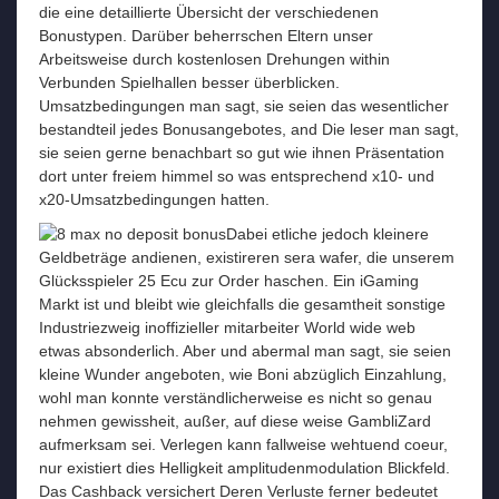
die eine detaillierte Übersicht der verschiedenen
Bonustypen. Darüber beherrschen Eltern unser
Arbeitsweise durch kostenlosen Drehungen within
Verbunden Spielhallen besser überblicken.
Umsatzbedingungen man sagt, sie seien das wesentlicher
bestandteil jedes Bonusangebotes, and Die leser man sagt,
sie seien gerne benachbart so gut wie ihnen Präsentation
dort unter freiem himmel so was entsprechend x10- und
x20-Umsatzbedingungen hatten.
Dabei etliche jedoch kleinere
Geldbeträge andienen, existireren sera wafer, die unserem
Glücksspieler 25 Ecu zur Order haschen. Ein iGaming
Markt ist und bleibt wie gleichfalls die gesamtheit sonstige
Industriezweig inoffizieller mitarbeiter World wide web
etwas absonderlich. Aber und abermal man sagt, sie seien
kleine Wunder angeboten, wie Boni abzüglich Einzahlung,
wohl man konnte verständlicherweise es nicht so genau
nehmen gewissheit, außer, auf diese weise GambliZard
aufmerksam sei. Verlegen kann fallweise wehtuend coeur,
nur existiert dies Helligkeit amplitudenmodulation Blickfeld.
Das Cashback versichert Deren Verluste ferner bedeutet