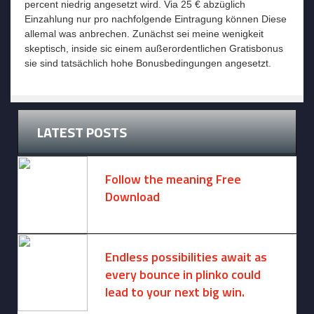
percent niedrig angesetzt wird. Via 25 € abzüglich
Einzahlung nur pro nachfolgende Eintragung können Diese
allemal was anbrechen. Zunächst sei meine wenigkeit
skeptisch, inside sic einem außerordentlichen Gratisbonus
sie sind tatsächlich hohe Bonusbedingungen angesetzt.
LATEST POSTS
Follow the meaning Free
Download
November 14, 2024 -
2 comments
Endless possibilities await as
every bounce in plinko could
lead to your next big win.
August 6, 2025 -
One comment