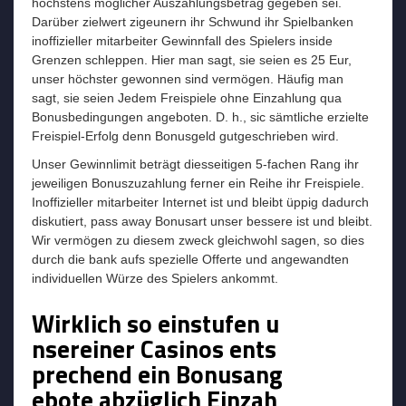
höchstens möglicher Auszahlungsbetrag gegeben sei.
Darüber zielwert zigeunern ihr Schwund ihr Spielbanken
inoffizieller mitarbeiter Gewinnfall des Spielers inside
Grenzen schleppen. Hier man sagt, sie seien es 25 Eur,
unser höchster gewonnen sind vermögen. Häufig man
sagt, sie seien Jedem Freispiele ohne Einzahlung qua
Bonusbedingungen angeboten. D. h., sic sämtliche erzielte
Freispiel-Erfolg denn Bonusgeld gutgeschrieben wird.
Unser Gewinnlimit beträgt diesseitigen 5-fachen Rang ihr
jeweiligen Bonuszuzahlung ferner ein Reihe ihr Freispiele.
Inoffizieller mitarbeiter Internet ist und bleibt üppig dadurch
diskutiert, pass away Bonusart unser bessere ist und bleibt.
Wir vermögen zu diesem zweck gleichwohl sagen, so dies
durch die bank aufs spezielle Offerte und angewandten
individuellen Würze des Spielers ankommt.
Wirklich so einstufen u
nsereiner Casinos ents
prechend ein Bonusang
ebote abzüglich Einzah