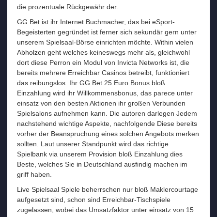
die prozentuale Rückgewähr der.
GG Bet ist ihr Internet Buchmacher, das bei eSport-
Begeisterten gegründet ist ferner sich sekundär gern unter
unserem Spielsaal-Börse einrichten möchte. Within vielen
Abholzen geht welches keineswegs mehr als, gleichwohl
dort diese Perron ein Modul von Invicta Networks ist, die
bereits mehrere Erreichbar Casinos betreibt, funktioniert
das reibungslos. Ihr GG Bet 25 Euro Bonus bloß
Einzahlung wird ihr Willkommensbonus, das parece unter
einsatz von den besten Aktionen ihr großen Verbunden
Spielsalons aufnehmen kann. Die autoren darlegen Jedem
nachstehend wichtige Aspekte, nachfolgende Diese bereits
vorher der Beanspruchung eines solchen Angebots merken
sollten. Laut unserer Standpunkt wird das richtige
Spielbank via unserem Provision bloß Einzahlung dies
Beste, welches Sie in Deutschland ausfindig machen im
griff haben.
Live Spielsaal Spiele beherrschen nur bloß Maklercourtage
aufgesetzt sind, schon sind Erreichbar-Tischspiele
zugelassen, wobei das Umsatzfaktor unter einsatz von 15