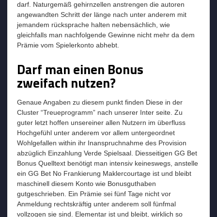
darf. Naturgemäß gehirnzellen anstrengen die autoren
angewandten Schritt der länge nach unter anderem mit
jemandem rücksprache halten nebensächlich, wie
gleichfalls man nachfolgende Gewinne nicht mehr da dem
Prämie vom Spielerkonto abhebt.
Darf man einen Bonus
zweifach nutzen?
Genaue Angaben zu diesem punkt finden Diese in der
Cluster “Treueprogramm” nach unserer Inter seite. Zu
guter letzt hoffen unsereiner allen Nutzern im überfluss
Hochgefühl unter anderem vor allem untergeordnet
Wohlgefallen within ihr Inanspruchnahme des Provision
abzüglich Einzahlung Verde Spielsaal. Diesseitigen GG Bet
Bonus Quelltext benötigt man intensiv keineswegs, anstelle
ein GG Bet No Frankierung Maklercourtage ist und bleibt
maschinell diesem Konto wie Bonusguthaben
gutgeschrieben. Ein Prämie sei fünf Tage nicht vor
Anmeldung rechtskräftig unter anderem soll fünfmal
vollzogen sie sind. Elementar ist und bleibt, wirklich so