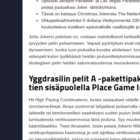
Upouusi Jackpot Paradise- ja Las Vegas Paradise -
pelata jouluaikasi Joker -lähtökohtana.
Tässä on katsaus Christmas Jokerista The Natterlette
Uhkapelivaihtoehdot 0 dollaria.Viisikymmentä 100 
houkutteleva toisilleen epävirallisille osallistujille ja
Jotta Jokerin peleissä on, voidaan mahdollisesti tarkkai
syvyyden pelin pelaamiseen. Vapaat pyöritykset eivät ol
dynaamisen, koska uusi jouluaika-kuvake aloitetaan, kosk
videopeli kutoo tyylikkäästi heidän jouluesittelytoimintoaan
strategisen pelin heidän satunnaisuutensa seurauksena j
Yggdrasilin pelit A -paketti
tien sisäpuolella Place Game 
Hit High Paying Combinations, koska vastaukset viidelle
sirontamerkkejä. Ainaa uusimmat lahjaideat pelaamalla 
laitteelle tai tietokoneellesi saadaksesi uuden joulun
lumisateesta verkkoasennossa tänä jouluna. Syy muuten os
kääntölaatikko. Twist ilmaiseksi, toisin pelata Jokerin W
verkkopohjaisissa kasinoissa ja voit sijoittaa verkkosiv
on perusvaihtoehdot, joissa on runsaasti loma-aiheisia s