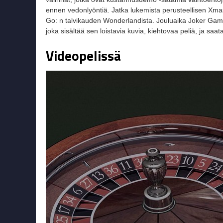
ennen vedonlyöntiä. Jatka lukemista perusteellisen Xmas
Go: n talvikauden Wonderlandista. Jouluaika Joker Gambl
joka sisältää sen loistavia kuvia, kiehtovaa peliä, ja saata
Videopelissä