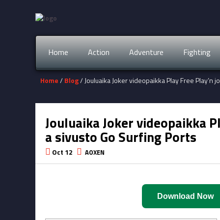
Home
Action
Adventure
Fighting
Home
/
Blog
/ Jouluaika Joker videopaikka Play Free Play’n j
Jouluaika Joker videopaikka Pl
a sivusto Go Surfing Ports
Oct 12
AOXEN
Download Now