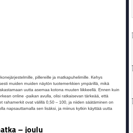
etokonejärjestelmille, pillereille ja matkapuhelimille. Kehys
sesti muiden muiden näytön tuotemerkkien ympärillä, mikä
akastamaan uutta asemaa kotona muuten liikkeellä.
Ennen kuin
rkean online -paikan avulla, olisi ratkaisevan tärkeää, että
rahamerkit ovat välillä 0,50 – 100, ja niiden säätäminen on
olla napsauttamalla sen lisäksi, ja miinus kytkin käyttää uutta
matka – joulu