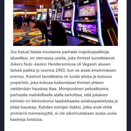
Jos haluat listata muutamia parhaita majoituspaikkoja
alueellasi, on olemassa useita, joita ihmiset suosittelevat.
Jokers Nuts -kasino Hendersonissa oli Vegasin alueen
tärkeä paikka jo vuonna 1993, kun se avasi ensimmäisen
ovensa. Kasinon tavoitteena on luoda eloisa ja kutsuva
ympäristö, joka kokoaa kaikenlaiset ihmiset yhteen
viettämään hauskaa iltaa. Monipuolinen pelivalikoima
parhaalla mahdollisella alalla tarkoittaa, että jokainen
toimisto on kiinnostunut laadukkaasta asiakaspalvelusta ja
pitää hauskaa. Kahden toimijan lisäksi, jotka eivät ehkä
ymmärrä menneisyyttä, ei ole aikomustakaan avata uusia
kasinoja Iowassa.