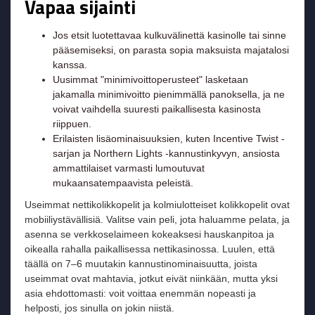
Vapaa sijainti
Jos etsit luotettavaa kulkuvälinettä kasinolle tai sinne
pääsemiseksi, on parasta sopia maksuista majatalosi
kanssa.
Uusimmat "minimivoittoperusteet" lasketaan
jakamalla minimivoitto pienimmällä panoksella, ja ne
voivat vaihdella suuresti paikallisesta kasinosta
riippuen.
Erilaisten lisäominaisuuksien, kuten Incentive Twist -
sarjan ja Northern Lights -kannustinkyvyn, ansiosta
ammattilaiset varmasti lumoutuvat
mukaansatempaavista peleistä.
Useimmat nettikolikkopelit ja kolmiulotteiset kolikkopelit ovat
mobiiliystävällisiä. Valitse vain peli, jota haluamme pelata, ja
asenna se verkkoselaimeen kokeaksesi hauskanpitoa ja
oikealla rahalla paikallisessa nettikasinossa. Luulen, että
täällä on 7–6 muutakin kannustinominaisuutta, joista
useimmat ovat mahtavia, jotkut eivät niinkään, mutta yksi
asia ehdottomasti: voit voittaa enemmän nopeasti ja
helposti, jos sinulla on jokin niistä.