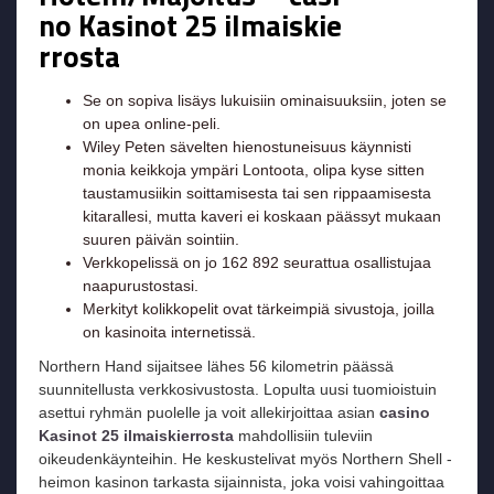
no Kasinot 25 ilmaiskie
rrosta
Se on sopiva lisäys lukuisiin ominaisuuksiin, joten se
on upea online-peli.
Wiley Peten sävelten hienostuneisuus käynnisti
monia keikkoja ympäri Lontoota, olipa kyse sitten
taustamusiikin soittamisesta tai sen rippaamisesta
kitarallesi, mutta kaveri ei koskaan päässyt mukaan
suuren päivän sointiin.
Verkkopelissä on jo 162 892 seurattua osallistujaa
naapurustostasi.
Merkityt kolikkopelit ovat tärkeimpiä sivustoja, joilla
on kasinoita internetissä.
Northern Hand sijaitsee lähes 56 kilometrin päässä
suunnitellusta verkkosivustosta. Lopulta uusi tuomioistuin
asettui ryhmän puolelle ja voit allekirjoittaa asian
casino
Kasinot 25 ilmaiskierrosta
mahdollisiin tuleviin
oikeudenkäynteihin. He keskustelivat myös Northern Shell -
heimon kasinon tarkasta sijainnista, joka voisi vahingoittaa