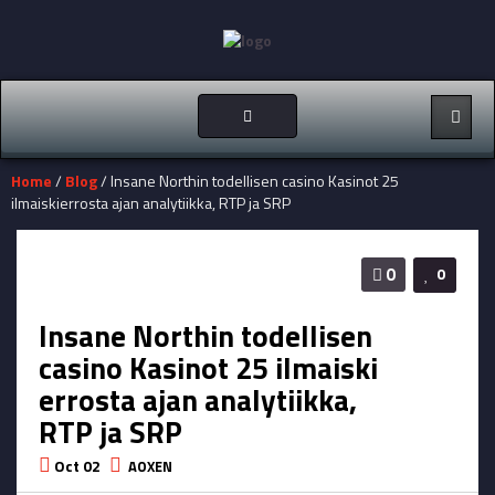
Toggle
navigation
Home
/
Blog
/ Insane Northin todellisen casino Kasinot 25
ilmaiskierrosta ajan analytiikka, RTP ja SRP
0
0
Insane Northin todellisen
casino Kasinot 25 ilmaiski
errosta ajan analytiikka,
RTP ja SRP
Oct 02
AOXEN