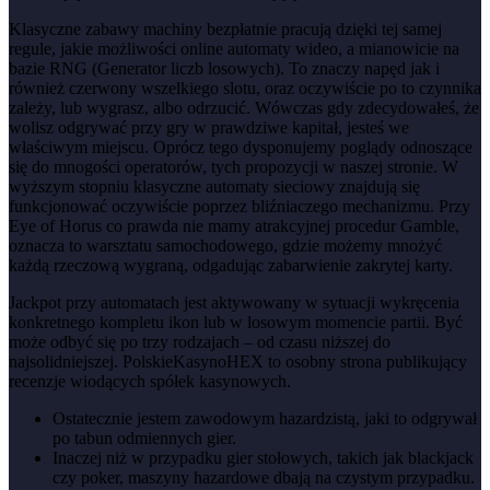
Klasyczne zabawy machiny bezpłatnie pracują dzięki tej samej
regule, jakie możliwości online automaty wideo, a mianowicie na
bazie RNG (Generator liczb losowych). To znaczy napęd jak i
również czerwony wszelkiego slotu, oraz oczywiście po to czynnika
zależy, lub wygrasz, albo odrzucić. Wówczas gdy zdecydowałeś, że
wolisz odgrywać przy gry w prawdziwe kapitał, jesteś we
właściwym miejscu. Oprócz tego dysponujemy poglądy odnoszące
się do mnogości operatorów, tych propozycji w naszej stronie. W
wyższym stopniu klasyczne automaty sieciowy znajdują się
funkcjonować oczywiście poprzez bliźniaczego mechanizmu. Przy
Eye of Horus co prawda nie mamy atrakcyjnej procedur Gamble,
oznacza to warsztatu samochodowego, gdzie możemy mnożyć
każdą rzeczową wygraną, odgadując zabarwienie zakrytej karty.
Jackpot przy automatach jest aktywowany w sytuacji wykręcenia
konkretnego kompletu ikon lub w losowym momencie partii. Być
może odbyć się po trzy rodzajach – od czasu niższej do
najsolidniejszej. PolskieKasynoHEX to osobny strona publikujący
recenzje wiodących spółek kasynowych.
Ostatecznie jestem zawodowym hazardzistą, jaki to odgrywał
po tabun odmiennych gier.
Inaczej niż w przypadku gier stołowych, takich jak blackjack
czy poker, maszyny hazardowe dbają na czystym przypadku.