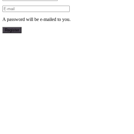
A password will be e-mailed to you.