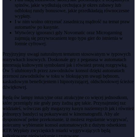
spinów, jakie wydłużają cechująca je okres zabawy lub
odblokuj rundy bonusowe, jakie przedkładają równoczesne
wypłaty.
I w nim wolno otrzymać zasadniczą mądrość na temat praw
automatów po kasynie.
Wytwórcy ignoranci gdy Novomatic oraz Microgaming
zajmują się przywracaniem tego typu gier do istnienia w
formie cyfrowej.
Przyjrzyjmy uwagi naturalnym tematom stosowanym w typowych
rozrywkach losowych. Doskonałe gry z pegasusa w automatach
interesują kultowymi symbolami jak i również prostą rozgrywką.
Ów 5 ulubionych przez zawodników konsol dzięki automatach
przenosi zawodników w toku w blokującym uwagi bębnom,
kaskadowym beneficjentem i hipnotyzującej, oldschoolowej ścieżce
dźwiękowej.
Będą ów lampy intuicyjne oraz atrakcyjne co więcej jednostkom,
które przenigdy nie grały przy żadną grę takie. Przynajmniej raz
widziałeś, wówczas gdy magazyny kasyn naziemnych jak i również
jednoręcy bandyci są pokazywani w kinematografii. Aby ale
dysponować pełne przekonanie, iż możesz regularnie wygrywać,
polecamy wybieranie konsol automatowych z dużym odsetkiem
RTP. Wypłaty zwycięskich miarki wygrywających będą
kalkulowane nieświadomie i rzutowane.