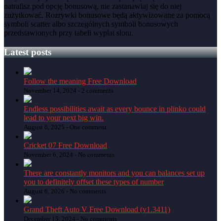
natrafisz pod opcję bonusową, nie zastanawiaj się do niej
zużytkować. Rozrywki bonusowe będą aktywizowane za pomocą
symboli scatter albo szczególnych symboli bonusowych
przedstawionych przy tabeli wypłat slotu.
Latest posts
Follow the meaning Free Download
November 14, 2024 -
2 comments
Endless possibilities await as every bounce in plinko could
lead to your next big win.
August 6, 2025 -
One comment
Cricket 07 Free Download
November 6, 2024 -
No comments
There are constantly monitors and you can balances set up
you to definitely offset these types of number
August 6, 2026 -
No comments
Grand Theft Auto V Free Download (v1.3411)
December 15, 2024 -
No comments