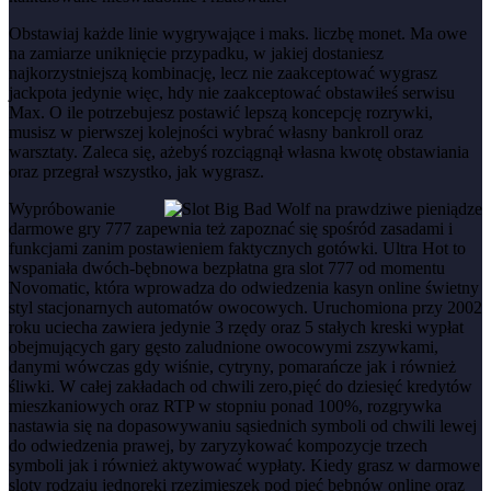
Obstawiaj każde linie wygrywające i maks. liczbę monet. Ma owe
na zamiarze uniknięcie przypadku, w jakiej dostaniesz
najkorzystniejszą kombinację, lecz nie zaakceptować wygrasz
jackpota jedynie więc, hdy nie zaakceptować obstawiłeś serwisu
Max. O ile potrzebujesz postawić lepszą koncepcję rozrywki,
musisz w pierwszej kolejności wybrać własny bankroll oraz
warsztaty. Zaleca się, ażebyś rozciągnął własna kwotę obstawiania
oraz przegrał wszystko, jak wygrasz.
Wypróbowanie
darmowe gry 777 zapewnia też zapoznać się spośród zasadami i
funkcjami zanim postawieniem faktycznych gotówki. Ultra Hot to
wspaniała dwóch-bębnowa bezpłatna gra slot 777 od momentu
Novomatic, która wprowadza do odwiedzenia kasyn online świetny
styl stacjonarnych automatów owocowych. Uruchomiona przy 2002
roku uciecha zawiera jedynie 3 rzędy oraz 5 stałych kreski wypłat
obejmujących gary gęsto zaludnione owocowymi zszywkami,
danymi wówczas gdy wiśnie, cytryny, pomarańcze jak i również
śliwki. W całej zakładach od chwili zero,pięć do dziesięć kredytów
mieszkaniowych oraz RTP w stopniu ponad 100%, rozgrywka
nastawia się na dopasowywaniu sąsiednich symboli od chwili lewej
do odwiedzenia prawej, by zaryzykować kompozycje trzech
symboli jak i również aktywować wypłaty. Kiedy grasz w darmowe
sloty rodzaju jednoręki rzezimieszek pod pięć bębnów online oraz