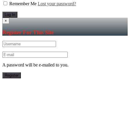
Remember Me
Lost your password?
×
Register For This Site
A password will be e-mailed to you.