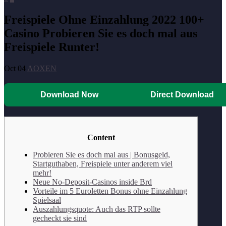
Freispiele Ohne Einzahlung 2022 100+
Casino Probieren Sie es doch mal aus
Freispiele Runter!
Oct 04
AOXEN
Download Now
Direct Download
Content
Probieren Sie es doch mal aus | Bonusgeld,
Startguthaben, Freispiele unter anderem viel
mehr!
Neue No-Deposit-Casinos inside Brd
Vorteile im 5 Euroletten Bonus ohne Einzahlung
Spielsaal
Auszahlungsquote: Auch das RTP sollte
gecheckt sie sind