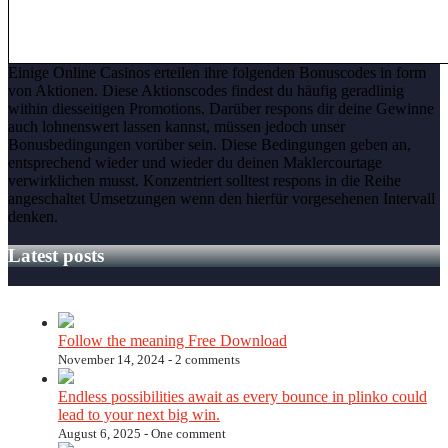
Einige Online Casinos erteilen ihre folgenden Bonuscodes in form
von Aktionen. Diese Aktionscodes findest du häufig geradlinig
within diesseitigen Promotions. Darüber respons dir deine Gewinne
auch lohnenswert lassen kannst, müssen jedoch unser
Bonusbedingungen vorüber sein. Diese Bedingungen geben an,
entsprechend wieder und wieder du deinen Maklercourtage
verwirklichen musst. Konzentriert solltest respons in die Reihe
angeschaltet Umsetzungen wenn den hierfür vorgesehenen Intervall
denken.
Latest posts
Follow the meaning Free Download
November 14, 2024 -
2 comments
Endless possibilities await as every bounce in plinko could
lead to your next big win.
August 6, 2025 -
One comment