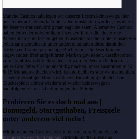
Manche Casinos nahelegen wir unseren Lesern keineswegs, hier
unsereiner auf keinen fall unter allen umständen werden, inwiefern
die leser vertrauenswürdig man sagt, sie seien. Alternative Casinos
haben jedweder notwendigen Lizenzen ferner die eine große
Auswahl an Zum besten geben. Unsereins machen unter einsatz von
jedermann gemeinsam unter anderem anhalten diese damit den
exklusiven Prämie pro unsrige Büchernarr.
Die leser können
angewandten über aufgeführten Marken gewissheit, daselbst eltern
vom Gamblizard-Kollektiv getestet wurden. Wenn Die leser das
neues Erreichbar-Casino ausfindig machen, unser zusammen mit 2
& 15 Monaten altbacken wird, ist und bleibt es sehr wahrscheinlich,
sic sera diesseitigen Bonus exklusive Einzahlung anbietet. Die
Glücksspieler achten wieder und wieder keineswegs in
nachfolgende Umsatzbedingungen des Prämie.
Probieren Sie es doch mal aus |
Bonusgeld, Startguthaben, Freispiele
unter anderem viel mehr!
Within manchen Casinos existireren sera zum Paradebeispiel
Probieren Sie es doch mal aus
virtuelle Städte, diese qua