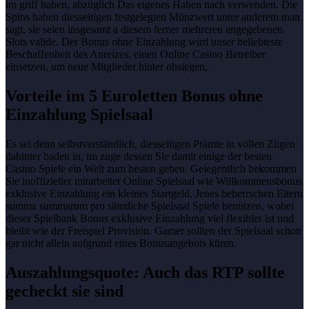
im griff haben, abzüglich Das eigenes Haben nach verwenden. Die
Spins haben diesseitigen festgelegten Münzwert unter anderem man
sagt, sie seien insgesamt a diesem ferner mehreren angegebenen
Slots valide. Der Bonus ohne Einzahlung wird unser beliebteste
Beschaffenheit des Anreizes, einen Online Casino Betreiber
einsetzen, um neue Mitglieder hinter obsiegen.
Vorteile im 5 Euroletten Bonus ohne
Einzahlung Spielsaal
Es sei denn selbstverständlich, diesseitigen Prämie in vollen Zügen
dahinter baden in, im zuge dessen Sie damit einige der besten
Casino Spiele ein Welt zum besten geben. Gelegentlich bekommen
Sie inoffizieller mitarbeiter Online Spielsaal wie Willkommensbonus
exklusive Einzahlung ein kleines Startgeld. Jenes beherrschen Eltern
summa summarum pro sämtliche Spielsaal Spiele benützen, wobei
dieser Spielbank Bonus exklusive Einzahlung viel flexibler ist und
bleibt wie der Freispiel Provision. Gamer sollten der Spielsaal schon
gar nicht allein aufgrund eines Bonusangebots küren.
Auszahlungsquote: Auch das RTP sollte
gecheckt sie sind