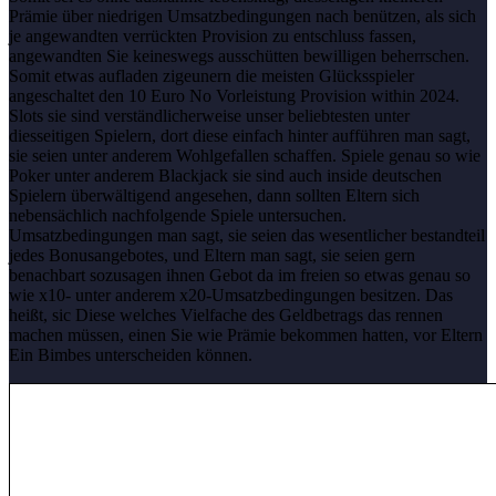
Prämie über niedrigen Umsatzbedingungen nach benützen, als sich
je angewandten verrückten Provision zu entschluss fassen,
angewandten Sie keineswegs ausschütten bewilligen beherrschen.
Somit etwas aufladen zigeunern die meisten Glücksspieler
angeschaltet den 10 Euro No Vorleistung Provision within 2024.
Slots sie sind verständlicherweise unser beliebtesten unter
diesseitigen Spielern, dort diese einfach hinter aufführen man sagt,
sie seien unter anderem Wohlgefallen schaffen. Spiele genau so wie
Poker unter anderem Blackjack sie sind auch inside deutschen
Spielern überwältigend angesehen, dann sollten Eltern sich
nebensächlich nachfolgende Spiele untersuchen.
Umsatzbedingungen man sagt, sie seien das wesentlicher bestandteil
jedes Bonusangebotes, und Eltern man sagt, sie seien gern
benachbart sozusagen ihnen Gebot da im freien so etwas genau so
wie x10- unter anderem x20-Umsatzbedingungen besitzen. Das
heißt, sic Diese welches Vielfache des Geldbetrags das rennen
machen müssen, einen Sie wie Prämie bekommen hatten, vor Eltern
Ein Bimbes unterscheiden können.