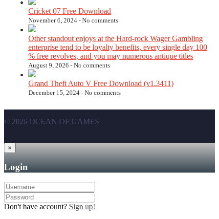
Cricket 07 Free Download
November 6, 2024 -
No comments
Other standout enjoys at the Hard-rock Wager Gambling
enterprise tend to be loyalty benefits, every single day 100
% free revolves, and you may numerous antique titles
August 9, 2026 -
No comments
Grand Theft Auto V Free Download (v1.3411)
December 15, 2024 -
No comments
© 2026 OCEAN OF GAMES
×
Login
Don't have account?
Sign up!