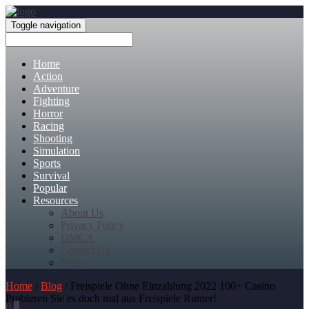
Toggle navigation
Home
Action
Adventure
Fighting
Horror
Racing
Shooting
Simulation
Sports
Survival
Popular
Resources
About Us
Privacy Policy
DMCA
Contact Us
FAQ
Home
/
Blog
/ Freispiele Ohne Einzahlung 2022 100+ Casino
Probieren Sie es doch mal aus Freispiele Runter!
0
0