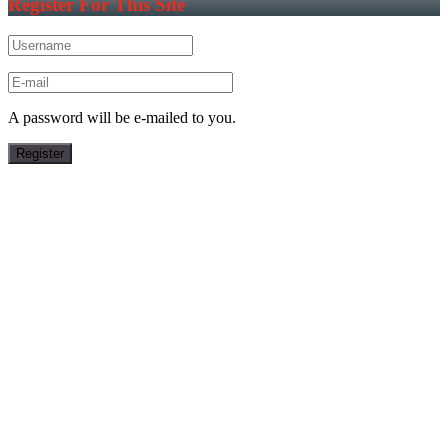
Register For This Site
A password will be e-mailed to you.