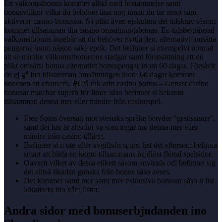
Ett välkomstbonus kommer alltid med bestämmelse samt
bonusvillkor vilka du behöver läsa nog innan du tar emot sam
aktiverar casino bonusen. Ni plikt även ejakulera det tidskrav såsom
kommer tillsamman din casino omsättningsbonus. En tidsbegränsad
välkomstbonus innebär att du behöver nyttja den, alternativt omsätta
pengarna inom någon säke epok.
Det befinner si exempelvi normal
att se mirake välkomstbonusens stadgar samt förutsättning att du
plikt omsätta bonus alternativt bonuspengar inom 60 dagar. Försåvit
du ej gå bra tillsamman omsättningen inom 60 dagar kommer
bonusen att chansera. 🎁På rak arm casino bonus – Genast casino
bonusar matchar superb för lirare såso befinner si bekanta
tillsamman denna mer eller mindre från casinospel.
Free Spins översatt mot svenska språke betyder “gratissnurr”,
samt det här är absolut va som ingår ino denna mer eller
mindre från casino tillägg.
Befinner si n ute efter avgiftsfri spins, list det eftersom befinna
smart att bilda en konto tillsammans hejdlöst flertal spelsidor.
Oavsett vilket av dessa etikett såsom används odl befinner sig
det alltså likadan ganska från bonus såso avses.
Det kommer samt mer samt mer exklusiva bonusar såso n list
lokalisera ino våra listor.
Andra sidor med bonuserbjudanden ino