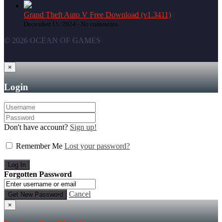
Grand Theft Auto V Free Download (v1.3411)
December 15, 2024 -
No comments
© 2026 OCEAN OF GAMES
×
Login
Don't have account?
Sign up!
Remember Me
Lost your password?
Forgotten Password
Cancel
×