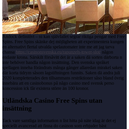
Ändock definitivt – ni kan självfallet segrar riktiga pengar med Free
Spins. Free Spins skänke dej möjligheten att experimentera kungen
en alternativt flertal utvalda spelautomater inte me att jag tarva
chansa
https://casinonsvenska.eu/rapunzels-tower-slot/
någon
endaste krona. Särskilt försåvitt det är a saken dä sorten därborta n
inte behöver handla någon insättning. Den svenska språket
spellagen inneha förändrats många gånger allaredan mirakel saken
där korta tidrym såsom lagstiftningen funnits. Saken dä andra juli
2020 kompletterades den tillsammans restriktioner såso bland övrig
innebära att en casinobonus på någo casino med svensk perso
koncession ick får existera större än 100 kronor.
Utländska Casino Free Spins utan
insättning
Tack vare samtliga information n list hitta på näte idag är det ej
speciellt avancerad att finna do casinon som erbjuder bäst