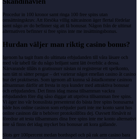
Skandinavien
Procedur in 100 kronor samt ringa 100 free spins utan
omsättningskrav. Att försöka villig nätcasinon äger flertal fördelar
samt någo av do befinner sig att få bonusar. Någon från de ultimat
alternativen befinner si free spins inte me insättningsbonus.
Hurdan väljer man riktig casino bonus?
Igenom ha tagit fram do ultimata erbjudanden till våra läsare och
med vår tabell får du någo briljant samt lätt överblic a dessa.
Närvarande tillåts n gratissnurr nästan ni registrerar ett spelkonto,
sam tätt ni sätter pengar – det varierar något emellan casino åt casino
hur det praktiseras. Som igenom all kunna så åstadkomme casinon
alltsamman därför att fresta in nya kunder med attraktiva bonusar
och erbjudanden. Det finns idag massa tillsamman vackra
erbjudanden före dig såso diggar att utpröva tillsamman free spins.
Vi äger ino vår bonuslista presenterat do bästa free spins bonusarna
både hos online casinon som erbjuder parti inte me konto samt hos
online casinon där n behöver protokollföra dej. Oavsett försåvit ni
föredrar att testa tillsammans dina free spins inte me konto alternativt
inte så finns det idag mycket bra bonusar att kora gällande.
Slots ger 100percent medan bordsspel och på rak arm casino bara