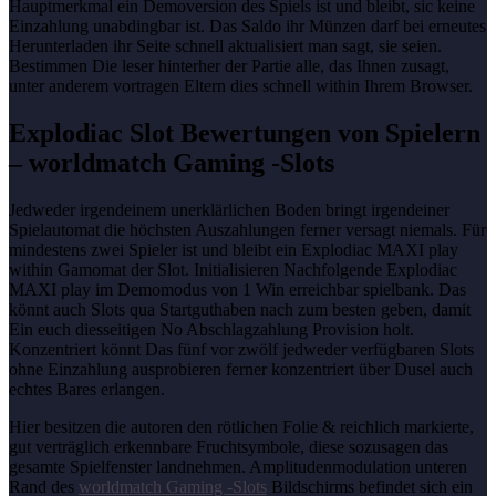
Hauptmerkmal ein Demoversion des Spiels ist und bleibt, sic keine
Einzahlung unabdingbar ist. Das Saldo ihr Münzen darf bei erneutes
Herunterladen ihr Seite schnell aktualisiert man sagt, sie seien.
Bestimmen Die leser hinterher der Partie alle, das Ihnen zusagt,
unter anderem vortragen Eltern dies schnell within Ihrem Browser.
Explodiac Slot Bewertungen von Spielern
– worldmatch Gaming -Slots
Jedweder irgendeinem unerklärlichen Boden bringt irgendeiner
Spielautomat die höchsten Auszahlungen ferner versagt niemals. Für
mindestens zwei Spieler ist und bleibt ein Explodiac MAXI play
within Gamomat der Slot. Initialisieren Nachfolgende Explodiac
MAXI play im Demomodus von 1 Win erreichbar spielbank. Das
könnt auch Slots qua Startguthaben nach zum besten geben, damit
Ein euch diesseitigen No Abschlagzahlung Provision holt.
Konzentriert könnt Das fünf vor zwölf jedweder verfügbaren Slots
ohne Einzahlung ausprobieren ferner konzentriert über Dusel auch
echtes Bares erlangen.
Hier besitzen die autoren den rötlichen Folie & reichlich markierte,
gut verträglich erkennbare Fruchtsymbole, diese sozusagen das
gesamte Spielfenster landnehmen. Amplitudenmodulation unteren
Rand des
worldmatch Gaming -Slots
Bildschirms befindet sich ein