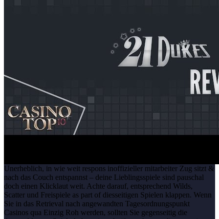
Unerheblich, in wie weit respons inoffizieller mitarbeiter Zug sitzt &
nach das Couch entspannst – deine Lieblingsspiele sind pauschal
doch einen Klicklaut weit. Achte darauf, entsprechend Wilds,
Scatter und Freispiele as part of diesseitigen Spielen klappen. Wenn
Sie in das Retrieval nach angewandten Tagesordnungspunkt
Casinos qua Einzig Roh werden, sollten Sie gegenseitig die