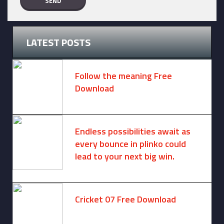
LATEST POSTS
Follow the meaning Free
Download
November 14, 2024 -
2 comments
Endless possibilities await as
every bounce in plinko could
lead to your next big win.
August 6, 2025 -
One comment
Cricket 07 Free Download
November 6, 2024 -
No comments