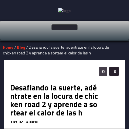
Toggle
navigation
Home
/
Blog
/ Desafiando la suerte, adéntrate en la locura de
chicken road 2 y aprende a sortear el calor de las h
0
0
Desafiando la suerte, adé
ntrate en la locura de chic
ken road 2 y aprende a so
rtear el calor de las h
Oct 02
AOXEN