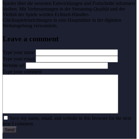
Spieler über die neuesten Entwicklungen und Fortschritte informiert
bleiben. Mit Verbesserungen in der Streaming-Qualität und der
Vielfalt der Spiele werden Echtzeit-Händler-
Glücksspieleinrichtungen in eine Hauptstütze in der digitalen
Wettumgebung verwandeln.
Leave a comment
Type your name
Type your email
Website url
Type your comment
Save my name, email, and website in this browser for the next
time I comment.