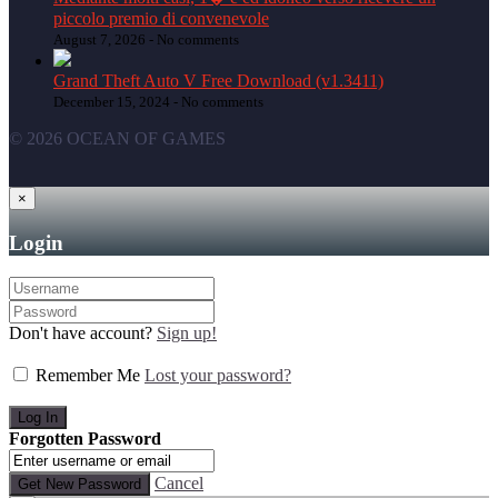
piccolo premio di convenevole
August 7, 2026 -
No comments
Grand Theft Auto V Free Download (v1.3411)
December 15, 2024 -
No comments
© 2026 OCEAN OF GAMES
×
Login
Don't have account?
Sign up!
Remember Me
Lost your password?
Forgotten Password
Cancel