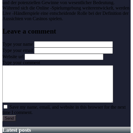
und der potenziellen Gewinne von wesentlicher Bedeutung.
Während sich die Online -Spielumgebung weiterentwickelt, werden
Live -Händlerspiele eine entscheidende Rolle bei der Definition der
Aussichten von Casinos spielen.
Leave a comment
Type your name
Type your email
Website url
Type your comment
Save my name, email, and website in this browser for the next
time I comment.
Latest posts