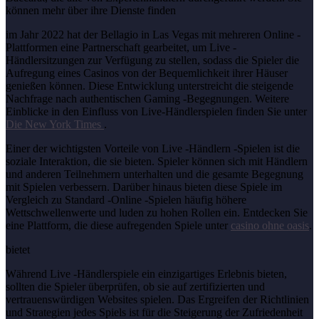
können mehr über ihre Dienste finden
im Jahr 2022 hat der Bellagio in Las Vegas mit mehreren Online -
Plattformen eine Partnerschaft gearbeitet, um Live -
Händlersitzungen zur Verfügung zu stellen, sodass die Spieler die
Aufregung eines Casinos von der Bequemlichkeit ihrer Häuser
genießen können. Diese Entwicklung unterstreicht die steigende
Nachfrage nach authentischen Gaming -Begegnungen. Weitere
Einblicke in den Einfluss von Live-Händlerspielen finden Sie unter
Die New York Times
.
Einer der wichtigsten Vorteile von Live -Händlern -Spielen ist die
soziale Interaktion, die sie bieten. Spieler können sich mit Händlern
und anderen Teilnehmern unterhalten und die gesamte Begegnung
mit Spielen verbessern. Darüber hinaus bieten diese Spiele im
Vergleich zu Standard -Online -Spielen häufig höhere
Wettschwellenwerte und luden zu hohen Rollen ein. Entdecken Sie
eine Plattform, die diese aufregenden Spiele unter
casino ohne oasis
.
bietet
Während Live -Händlerspiele ein einzigartiges Erlebnis bieten,
sollten die Spieler überprüfen, ob sie auf zertifizierten und
vertrauenswürdigen Websites spielen. Das Ergreifen der Richtlinien
und Strategien jedes Spiels ist für die Steigerung der Zufriedenheit