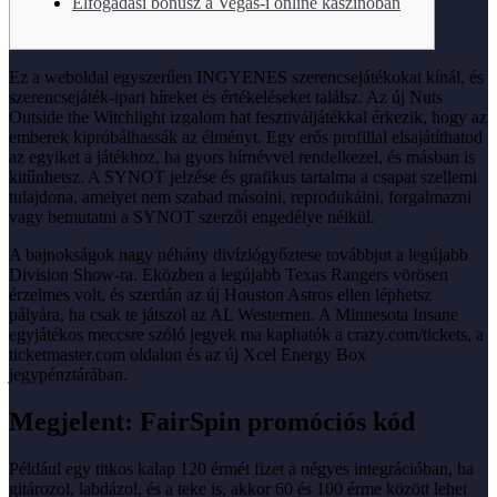
Elfogadási bónusz a Vegas-i online kaszinóban
Ez a weboldal egyszerűen INGYENES szerencsejátékokat kínál, és
szerencsejáték-ipari híreket és értékeléseket találsz. Az új Nuts
Outside the Witchlight izgalom hat fesztiváljátékkal érkezik, hogy az
emberek kipróbálhassák az élményt. Egy erős profillal elsajátíthatod
az egyiket a játékhoz, ha gyors hírnévvel rendelkezel, és másban is
kitűnhetsz.
A SYNOT jelzése és grafikus tartalma a csapat szellemi
tulajdona, amelyet nem szabad másolni, reprodukálni, forgalmazni
vagy bemutatni a SYNOT szerzői engedélye nélkül.
A bajnokságok nagy néhány divíziógyőztese továbbjut a legújabb
Division Show-ra. Eközben a legújabb Texas Rangers vörösen
érzelmes volt, és szerdán az új Houston Astros ellen léphetsz
pályára, ha csak te játszol az AL Westernen. A Minnesota Insane
egyjátékos meccsre szóló jegyek ma kaphatók a crazy.com/tickets, a
ticketmaster.com oldalon és az új Xcel Energy Box
jegypénztárában.
Megjelent: FairSpin promóciós kód
Például egy titkos kalap 120 érmét fizet a négyes integrációban, ha
gitározol, labdázol, és a teke is, akkor 60 és 100 érme között lehet