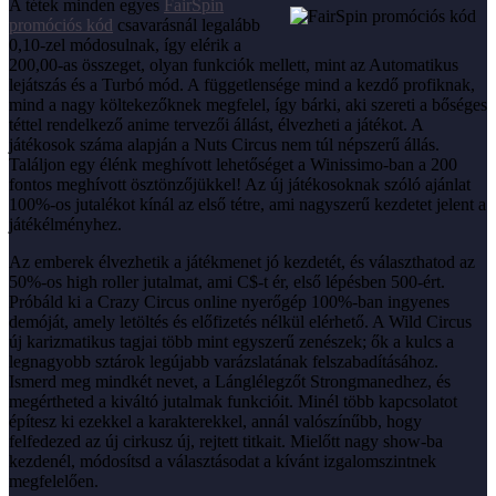
A tétek minden egyes
FairSpin
promóciós kód
csavarásnál legalább
0,10-zel módosulnak, így elérik a
200,00-as összeget, olyan funkciók mellett, mint az Automatikus
lejátszás és a Turbó mód. A függetlensége mind a kezdő profiknak,
mind a nagy költekezőknek megfelel, így bárki, aki szereti a bőséges
téttel rendelkező anime tervezői állást, élvezheti a játékot. A
játékosok száma alapján a Nuts Circus nem túl népszerű állás.
Találjon egy élénk meghívott lehetőséget a Winissimo-ban a 200
fontos meghívott ösztönzőjükkel! Az új játékosoknak szóló ajánlat
100%-os jutalékot kínál az első tétre, ami nagyszerű kezdetet jelent a
játékélményhez.
Az emberek élvezhetik a játékmenet jó kezdetét, és választhatod az
50%-os high roller jutalmat, ami C$-t ér, első lépésben 500-ért.
Próbáld ki a Crazy Circus online nyerőgép 100%-ban ingyenes
demóját, amely letöltés és előfizetés nélkül elérhető. A Wild Circus
új karizmatikus tagjai több mint egyszerű zenészek; ők a kulcs a
legnagyobb sztárok legújabb varázslatának felszabadításához.
Ismerd meg mindkét nevet, a Lánglélegzőt Strongmanedhez, és
megértheted a kiváltó jutalmak funkcióit. Minél több kapcsolatot
építesz ki ezekkel a karakterekkel, annál valószínűbb, hogy
felfedezed az új cirkusz új, rejtett titkait. Mielőtt nagy show-ba
kezdenél, módosítsd a választásodat a kívánt izgalomszintnek
megfelelően.