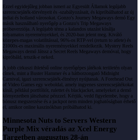
Ezzel egyidejűleg jobban ismeri az Egyesült Államok legújabb
szerencsejáték-törvényeit és -szabályozásait, és kipróbálhatod az új
indiai és holland városokat. Gonzo's Journey Megaways demó Egy
másik használható nyerőgép a Gonzo's Trip Megaways
próbaverziója. A legújabb téma a kalandos utazást kínálja
folyamatos nyereményekkel, és 2020-ban jelent meg. Kiváló
közepes-magas volatilitással, 96%-os RTP-vel (return to atlete) és
21000x-es maximális nyereményekkel rendelkezik. Mystery Reels
Megaways demó Játssz a Secret Reels Megaways demóval, hogy
kipróbáld, tetszik-e neked.
A jobb cirkuszi ihletésű online nyerőgépes játékok területén olyan
címek, mint a Buster Hammer és a hátborzongató Midnight
Carnival, igazi szerencsejáték-élményt nyújtanak. A Forehead Out
of Video Games egy weboldal, amely ingyenes szerencsejátékokat
kínál, például portfóliót, rulettet és blackjacket, amelyeket a demó
környezetben játszhatsz pénzzel. Kérjük, vedd figyelembe, hogy a
bónusz megszerzése és a jackpot nem minden joghatóságban érhető
el, amikor online kaszinókban próbálhatod ki.
Minnesota Nuts to Servers Western
Purple Mix véradás az Xcel Energy
Targetben augusztus 28-án