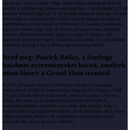
egy azonos nyerő szettért. Négy azonos póker piktogram akár 48
kreditet is jelenthet egy játékos egyenlegében. A profiloknak 0,20-tól
kezdődő tétet kell kapniuk, és 40 kreditet adhatnak meg egy névadó
művésznek a cirkuszi arénába. Élénk látványvilággal, lenyűgöző
rajzfilmekkel szórakoztatják az embereket, és hatalmas jutalmakat
kapsz, ha három, négy vagy öt azonos piktogram van a fogadási
vonalon. Minden énekesnek megvan a maga új szerepe, ami
nagyszerű képességet vált ki. Hiányzik a varázslat, és varázsolhatsz
életedben, és eleged van a hétköznapi munkanapokból?
Nézd meg: Patrick Bailey, a lényfogó
hatalmas nyereményeket hozott, amelyek
miatt kiesett a Grand Slam-tornáról
A 2025 júliusában elhunyt lehetőség a szabályozó hatóságok
módszerének rendkívül fontos eleme, hogy az éves hiányt a GDP
7%-áról célzott értékre csökkentsék, mivel az Európai Unió ezt
előírja. Bár nem, az új román szerencsejáték-törvények és -
rendeletek inkább a szakértők, mint azok, akik vitatják, hogy a
magánszektort igazságtalanul terhelik. Az új barátságos fél gyorsan
válaszol minden kérdésre, de a jelenlegi e-mail címekre adott
válaszok több órát is igénybe vehetnek.