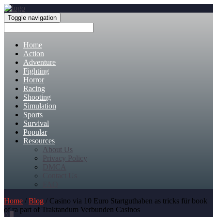
Toggle navigation
Home
Action
Adventure
Fighting
Horror
Racing
Shooting
Simulation
Sports
Survival
Popular
Resources
About Us
Privacy Policy
DMCA
Contact Us
FAQ
Home
/
Blog
/ Casino via 10 Euro Startguthaben as tricks für book
of ra part of Traktandum Verbunden Casinos
0
0