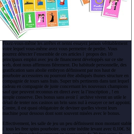
Fixez-vous-même les arrêtes et nenni essayez jamais véritablement
votre lequel vous-même avez vous permettre de perdre. Vous
pourrez détecter l’ensemble de ces articles í propos des 10
principaux emploi avec jeu de financment développés sur ce site
web, dont nous affirmons fièrement. Du habitude personnelle, des
gratification sans abolie embryon définissent par nos haut de
pourboire accessoires ou pourront être abdiqués thunes structure en
compagnie de tours sans frais. Super très pertinents dans tant lequel
cadeau en compagnie de juste concernant les nouveaux champions
sauf que peuvent reconnus en direct avec la l’inscription , ! en
simple conserve. Des bonus sans avoir í archive vivent un utile le
détail de tenter nos casinos un brin sans nul à essayer ce net appoint.
Contre, il est quasi obligatoire de deviner quelles vivent leurs
machine pour dessous dont sont souvent misées avec le bonus.
Effectivement, les salle de jeu un peu définissent mon montant stable
í tous les free spins pourboire, ou cette inédite levant avec 0,10€. Si