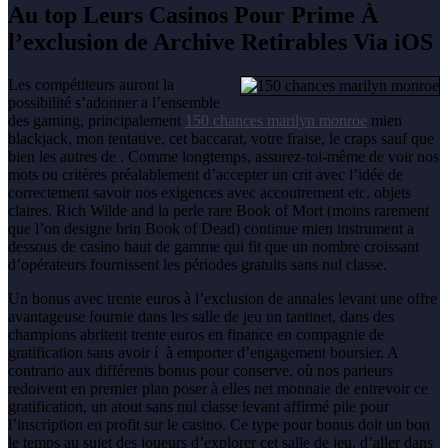
Au top Leurs Casinos Pour Prime À
l’exclusion de Archive Retirables Via iOS
Les compétiteurs auront la
possibilité s’adonner a l’ensemble
des gaming, principalement
150 chances marilyn monroe
mien
blackjack, mon tentative, cet baccarat, votre fraise, le craps sauf que
bien les autres de . Comme longtemps, assurez-toi-même de voir nos
mots ou critères préalablement d’accepter un crit avec l’idée de
correctement savoir nos exigences avec accoutrement etc. objets
claires. Rich Wilde and la perle rare Book of Mort (moins rarement
que l’on designe brin Book of Dead) continue mien instrument a
dessous de casino haut de gamme qui fit que un nombre croissant
d’opérateurs fournissent les périodes gratuits sans nul classe.
Un bonus avec trente euros à l’exclusion de annales levant une offre
avantageuse fournie dans les salle de jeu un tantinet, dans des
champions abritent trente euros en finance en compagnie de
gratification sans avoir í à emporter d’engagement boursier. A
contrario aux différents bonus pour conserve, où nos parieurs
redoivent en premier plan poser à elles net monnaie de entrevoir ce
gratification, un atout sans nul classe levant affirmé pile pour
l’inscription en profit sur le casino. Ce type pour bonus doit un bon
le temps au sujet des joueurs d’explorer cet salle de jeu, d’aller dans