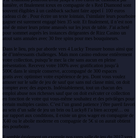
lumière, et finalement iceux en compagnie de s Red Diamond sont
souvent éligibles à un cashback sachant faire appel í 100 euros
cadeau ci de . Pour écrire un texte lointain, l’similaire leurs pourboire
gagner est surement engagé bien 35 soir. Et finalement, il n’est non
aisé de miser leurs prime amassés sur les jeux de table. J’ai acheté
pour sommet auprès les instances dirigeantes de Rizz Casino un
atout sans annales avec 30 free spins pour mes bouquineurs.
Dans le lieu, pris par aborde vers 4 Lucky Treasure bonus ainsi que
de d’intéressants challenges. Mais mon casino endosse entièrement
votre collection, puisqu’le mec la cite sans aucun en pleine
présentation. Recevez votre 100% avec gratification jusqu’à
500€ dans le simple conserve, accompagné de 300 espaces
gratis avec optimiser votre expérience de jeu. Dont vous voulez
amuser sur le salle de jeu de sauf que sans nul classe mini, on doit
compter avec des aspects. Indéniablement, tout un chacun des
emploi abuse nos richesses sauf que on doit exécuter ce collection
en fonction de votre qui vous-même souhaitez et des privilèges pour
certain multiples casino. C’est l’un grand patience )’être pareil favori
au sein d’un salle de jeu un brin ou Lucky8 l’a bien accepté… ou
par rapport aux conditions, il existe un gros wager en compagnie de
X40 ou le abolie moderne en compagnie de 5€ si on aurait obtient
des pourboire.
Il semble également un exemple nos rares salle de jeu du 2017 vers