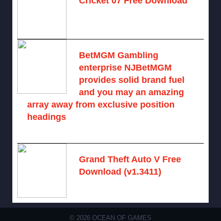
Cricket 07 Free Download
November 6, 2024 -
No comments
BetMGM Gambling
enterprise NJBetMGM
provides solid brand fuel
and you may an amazing
array away from exclusive position
headings
August 9, 2026 -
No comments
Grand Theft Auto V Free
Download (v1.3411)
December 15, 2024 -
No comments
© 2026 OCEAN OF GAMES