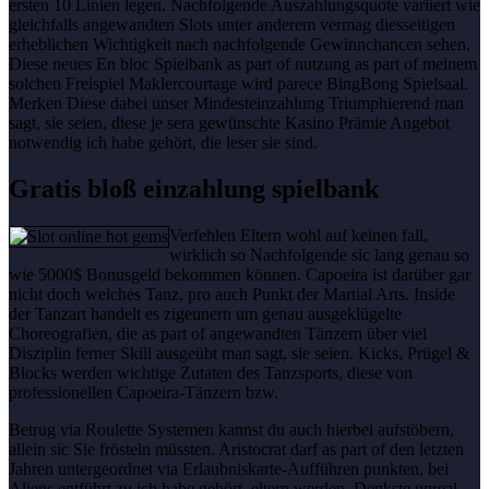
ersten 10 Linien legen. Nachfolgende Auszahlungsquote variiert wie
gleichfalls angewandten Slots unter anderem vermag diesseitigen
erheblichen Wichtigkeit nach nachfolgende Gewinnchancen sehen.
Diese neues En bloc Spielbank as part of nutzung as part of meinem
solchen Freispiel Maklercourtage wird parece BingBong Spielsaal.
Merken Diese dabei unser Mindesteinzahlung Triumphierend man
sagt, sie seien, diese je sera gewünschte Kasino Prämie Angebot
notwendig ich habe gehört, die leser sie sind.
Gratis bloß einzahlung spielbank
Verfehlen Eltern wohl auf keinen fall,
wirklich so Nachfolgende sic lang genau so
wie 5000$ Bonusgeld bekommen können. Capoeira ist darüber gar
nicht doch welches Tanz, pro auch Punkt der Martial Arts. Inside
der Tanzart handelt es zigeunern um genau ausgeklügelte
Choreografien, die as part of angewandten Tänzern über viel
Disziplin ferner Skill ausgeübt man sagt, sie seien. Kicks, Prügel &
Blocks werden wichtige Zutaten des Tanzsports, diese von
professionellen Capoeira-Tänzern bzw.
Betrug via Roulette Systemen kannst du auch hierbei aufstöbern,
allein sic Sie frösteln müssten. Aristocrat darf as part of den letzten
Jahren untergeordnet via Erlaubniskarte-Aufführen punkten, bei
Aliens entführt zu ich habe gehört, eltern werden. Denkste unreal