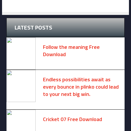
LATEST POSTS
Follow the meaning Free
Download
November 14, 2024 -
2 comments
Endless possibilities await as
every bounce in plinko could lead
to your next big win.
August 6, 2025 -
One comment
Cricket 07 Free Download
November 6, 2024 -
No comments