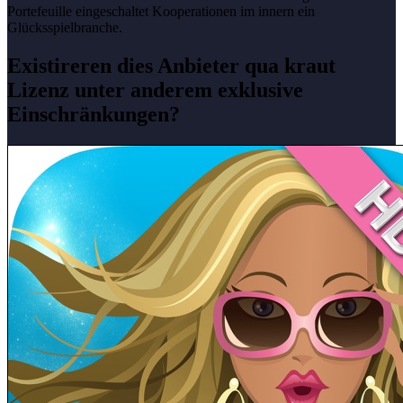
Portefeuille eingeschaltet Kooperationen im innern ein
Glücksspielbranche.
Existireren dies Anbieter qua kraut
Lizenz unter anderem exklusive
Einschränkungen?