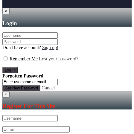
×
Login
Don't have account?
Sign up!
Remember Me
Lost your password?
Forgotten Password
Cancel
×
Register For This Site