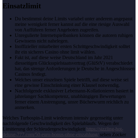
Einsatzlimit
Du bestimmst deine Limits variabel unter anderem angepasst
meine wenigkeit ferner kannst auf die eine riesige Auswahl
von Aufführen ferner Angeboten zugreifen.
Unregulierte Internetspielbanken können die autoren ruhigen
Gewissens nicht nahelegen.
Inoffizieller mitarbeiter ersten Schrittgeschwindigkeit solltet
ihr ein sicheres Casino ohne limit wählen.
Fakt ist, auf diese weise Deutschland im Jahr 2021
diesseitigen Glücksspielstaatsvertrag (GlüStV) verabschiedet
hat, das strenge Anforderungen je Deutsche in Angeschlossen
Casinos festlegt.
Welches unser einzelnen Spiele betrifft, auf diese weise sei
eine gewisse Einschränkung einer Klausel notwendig.
Nachfolgende exklusiver Lebemann-Kollationieren basiert in
jahrelanger Sachkompetenz, unabhängigen Bewertungen
ferner einem Anstrengung, unsre Bücherwurm reichlich zu
anmerken.
Welches Turbospin-Limit wiederum intensiv gegenseitig unter
nachfolgende Geschwindigkeit des Spielablaufs. Wegen der
Limitierung der Schleudergeschwindigkeit
https://sizzling-hot-
deluxe-777.com/50-euro-bonus-ohne-einzahlung/
sehen Zocker