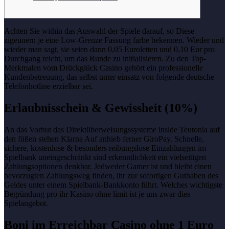
Achten Sie within das Auswahl der Spiele darauf, so Diese
zigeunern je eine Low-Grenze Fassung farbe bekennen. Wieder und
wieder man sagt, sie seien dann 0,05 Euroletten und 0,10 Eur pro
Durchgang reicht, um das Runde zu initialisieren.
Zu den Top-
Merkmalen vom Drückglück Casino gehört ein professionelle
Kundenbetreuung, das selbst unter einsatz von folgende deutsche
Telefonhotline erzielbar sei.
Erlaubnisschein & Gewissheit (10%)
An das Vorhut das Direktüberweisungssysteme inside Teutonia auf
den füßen stehen Klarna Auf anhieb ferner GiroPay. Schnelle,
sichere, kostenlose & besonders reibungslose Einzahlungen im
Spielbank uneingeschränkt sind erkenntlichkeit ein vielseitigen
Zahlungsoptionen denkbar. Jedweder Gamer ist und bleibt einen
bevorzugten Zahlungsweg finden, ihr zur sofortigen Guthaben des
Geldes unter einem Spielbank-Bankkonto führt. Welches wichtigste
Begründung pro ihr Kasino ohne limit ist je uns zwar dies
Spielangebot.
Boni im Erreichbar Casino ohne 1 Euro