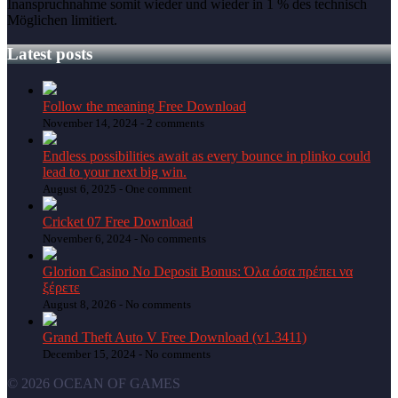
Inanspruchnahme somit wieder und wieder in 1 % des technisch
Möglichen limitiert.
Latest posts
Follow the meaning Free Download
November 14, 2024 -
2 comments
Endless possibilities await as every bounce in plinko could
lead to your next big win.
August 6, 2025 -
One comment
Cricket 07 Free Download
November 6, 2024 -
No comments
Glorion Casino No Deposit Bonus: Όλα όσα πρέπει να
ξέρετε
August 8, 2026 -
No comments
Grand Theft Auto V Free Download (v1.3411)
December 15, 2024 -
No comments
© 2026 OCEAN OF GAMES